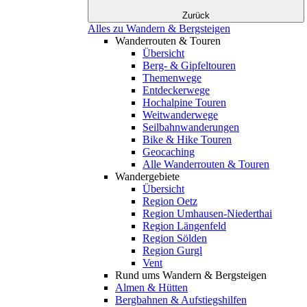
Zurück
Alles zu Wandern & Bergsteigen
Wanderrouten & Touren
Übersicht
Berg- & Gipfeltouren
Themenwege
Entdeckerwege
Hochalpine Touren
Weitwanderwege
Seilbahnwanderungen
Bike & Hike Touren
Geocaching
Alle Wanderrouten & Touren
Wandergebiete
Übersicht
Region Oetz
Region Umhausen-Niederthai
Region Längenfeld
Region Sölden
Region Gurgl
Vent
Rund ums Wandern & Bergsteigen
Almen & Hütten
Bergbahnen & Aufstiegshilfen