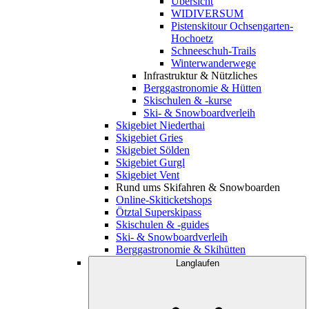
Übersicht
WIDIVERSUM
Pistenskitour Ochsengarten-
Hochoetz
Schneeschuh-Trails
Winterwanderwege
Infrastruktur & Nützliches
Berggastronomie & Hütten
Skischulen & -kurse
Ski- & Snowboardverleih
Skigebiet Niederthai
Skigebiet Gries
Skigebiet Sölden
Skigebiet Gurgl
Skigebiet Vent
Rund ums Skifahren & Snowboarden
Online-Skiticketshops
Ötztal Superskipass
Skischulen & -guides
Ski- & Snowboardverleih
Berggastronomie & Skihütten
Langlaufen