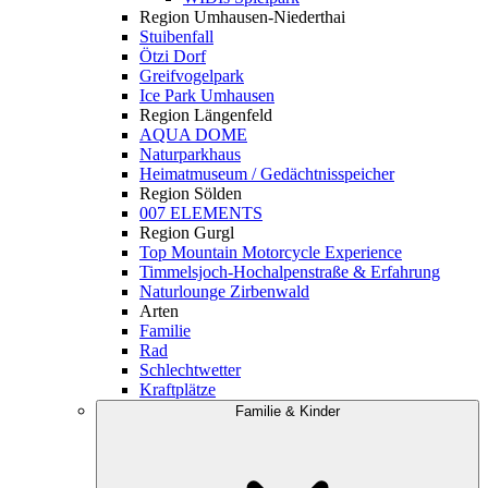
Region Umhausen-Niederthai
Stuibenfall
Ötzi Dorf
Greifvogelpark
Ice Park Umhausen
Region Längenfeld
AQUA DOME
Naturparkhaus
Heimatmuseum / Gedächtnisspeicher
Region Sölden
007 ELEMENTS
Region Gurgl
Top Mountain Motorcycle Experience
Timmelsjoch-Hochalpenstraße & Erfahrung
Naturlounge Zirbenwald
Arten
Familie
Rad
Schlechtwetter
Kraftplätze
Familie & Kinder