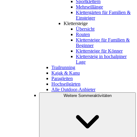
Sportklettern
Mehrseillänge
Klettergärten für Familien &
Einsteiger
Klettersteige
Übersicht
Routen
Klettersteige für Familien &
Beginner
Klettersteige für Könner
Klettersteig in hochalpiner
Lage
Trailrunning
Kajak & Kanu
Paragleiten
Hochseilgärten
Alle Outdoor-Anbieter
Weitere Sommeraktivitäten