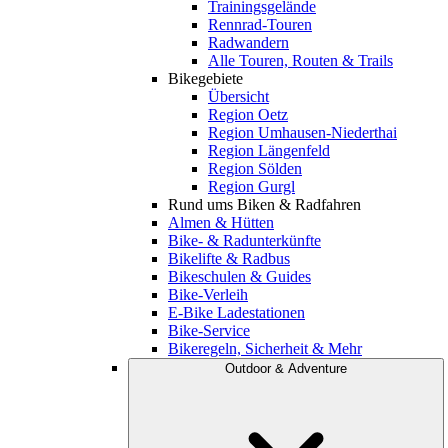
Trainingsgelände
Rennrad-Touren
Radwandern
Alle Touren, Routen & Trails
Bikegebiete
Übersicht
Region Oetz
Region Umhausen-Niederthai
Region Längenfeld
Region Sölden
Region Gurgl
Rund ums Biken & Radfahren
Almen & Hütten
Bike- & Radunterkünfte
Bikelifte & Radbus
Bikeschulen & Guides
Bike-Verleih
E-Bike Ladestationen
Bike-Service
Bikeregeln, Sicherheit & Mehr
Outdoor & Adventure