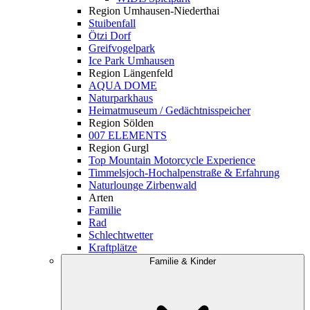
Region Umhausen-Niederthai
Stuibenfall
Ötzi Dorf
Greifvogelpark
Ice Park Umhausen
Region Längenfeld
AQUA DOME
Naturparkhaus
Heimatmuseum / Gedächtnisspeicher
Region Sölden
007 ELEMENTS
Region Gurgl
Top Mountain Motorcycle Experience
Timmelsjoch-Hochalpenstraße & Erfahrung
Naturlounge Zirbenwald
Arten
Familie
Rad
Schlechtwetter
Kraftplätze
Familie & Kinder