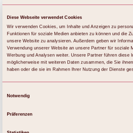
Diese Webseite verwendet Cookies
Wir verwenden Cookies, um Inhalte und Anzeigen zu persona
Funktionen für soziale Medien anbieten zu können und die Zug
unsere Website zu analysieren. Außerdem geben wir Informat
Verwendung unserer Website an unsere Partner für soziale 
Zurück
Alles zum Skigebiet Hochoetz
Werbung und Analysen weiter. Unsere Partner führen diese 
Skipasspreise
möglicherweise mit weiteren Daten zusammen, die Sie ihnen 
Übersicht
haben oder die sie im Rahmen Ihrer Nutzung der Dienste g
Winter 2026 / 2027
Online-Skiticketshop
Hochoetz
Happy Family Wochen
Einwilligungsauswahl
Hochoetz-Kühtai Skipass
Notwendig
Skigebietsinformationen
Übersicht
Live-Infos & Skigebietsnews
Skigebietsplan, Lifte & Pisten
Präferenzen
Skibus
Parken
Highlights im Skigebiet
Statistiken