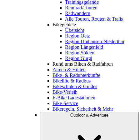
Trainingsgelände
Rennrad-Touren
Radwandern
Alle Touren, Routen & Trails
Bikegebiete
Übersicht
Region Oetz
Region Umhausen-Niederthai
Region Längenfeld
Region Sölden
Region Gurgl
Rund ums Biken & Radfahren
Almen & Hütten
Bike- & Radunterkünfte
Bikelifte & Radbus
Bikeschulen & Guides
Bike-Verleih
E-Bike Ladestationen
Bike-Service
Bikeregeln, Sicherheit & Mehr
Outdoor & Adventure