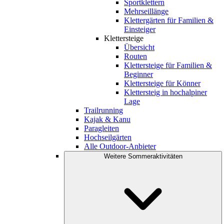
Sportklettern
Mehrseillänge
Klettergärten für Familien &
Einsteiger
Klettersteige
Übersicht
Routen
Klettersteige für Familien &
Beginner
Klettersteige für Könner
Klettersteig in hochalpiner
Lage
Trailrunning
Kajak & Kanu
Paragleiten
Hochseilgärten
Alle Outdoor-Anbieter
Weitere Sommeraktivitäten