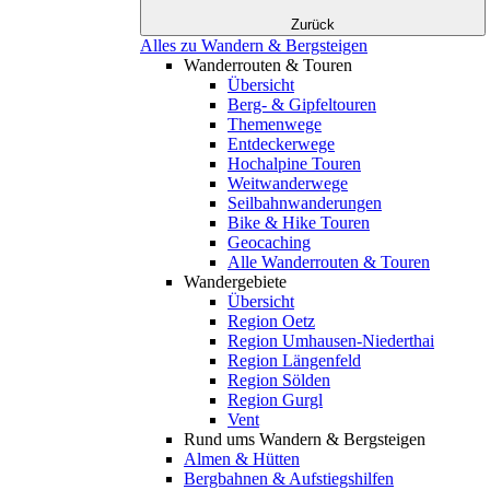
Zurück
Alles zu Wandern & Bergsteigen
Wanderrouten & Touren
Übersicht
Berg- & Gipfeltouren
Themenwege
Entdeckerwege
Hochalpine Touren
Weitwanderwege
Seilbahnwanderungen
Bike & Hike Touren
Geocaching
Alle Wanderrouten & Touren
Wandergebiete
Übersicht
Region Oetz
Region Umhausen-Niederthai
Region Längenfeld
Region Sölden
Region Gurgl
Vent
Rund ums Wandern & Bergsteigen
Almen & Hütten
Bergbahnen & Aufstiegshilfen