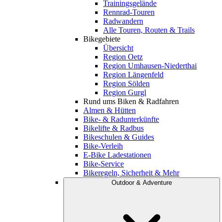
Trainingsgelände
Rennrad-Touren
Radwandern
Alle Touren, Routen & Trails
Bikegebiete
Übersicht
Region Oetz
Region Umhausen-Niederthai
Region Längenfeld
Region Sölden
Region Gurgl
Rund ums Biken & Radfahren
Almen & Hütten
Bike- & Radunterkünfte
Bikelifte & Radbus
Bikeschulen & Guides
Bike-Verleih
E-Bike Ladestationen
Bike-Service
Bikeregeln, Sicherheit & Mehr
Outdoor & Adventure