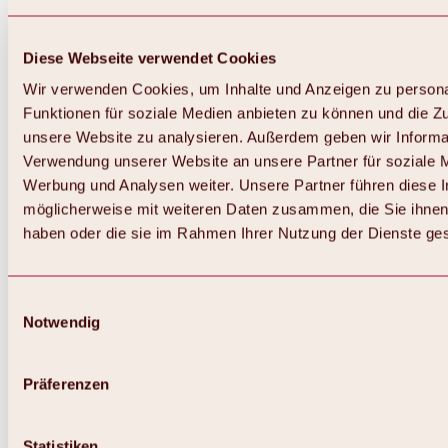
Diese Webseite verwendet Cookies
Wir verwenden Cookies, um Inhalte und Anzeigen zu persona
Funktionen für soziale Medien anbieten zu können und die Zug
unsere Website zu analysieren. Außerdem geben wir Informat
Verwendung unserer Website an unsere Partner für soziale 
Zurück
Alles zum Skigebiet Hochoetz
Werbung und Analysen weiter. Unsere Partner führen diese 
Skipasspreise
möglicherweise mit weiteren Daten zusammen, die Sie ihnen 
Übersicht
haben oder die sie im Rahmen Ihrer Nutzung der Dienste g
Winter 2026 / 2027
Online-Skiticketshop
Hochoetz
Happy Family Wochen
Einwilligungsauswahl
Hochoetz-Kühtai Skipass
Notwendig
Skigebietsinformationen
Übersicht
Live-Infos & Skigebietsnews
Skigebietsplan, Lifte & Pisten
Präferenzen
Skibus
Parken
Highlights im Skigebiet
Statistiken