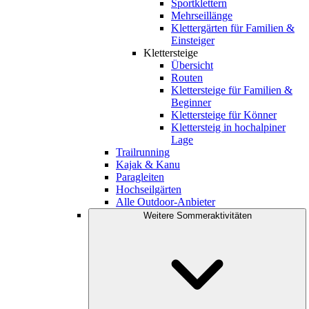
Sportklettern
Mehrseillänge
Klettergärten für Familien &
Einsteiger
Klettersteige
Übersicht
Routen
Klettersteige für Familien &
Beginner
Klettersteige für Könner
Klettersteig in hochalpiner
Lage
Trailrunning
Kajak & Kanu
Paragleiten
Hochseilgärten
Alle Outdoor-Anbieter
Weitere Sommeraktivitäten