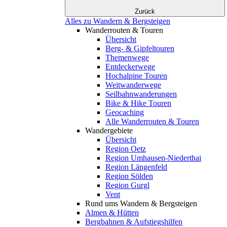
Zurück
Alles zu Wandern & Bergsteigen
Wanderrouten & Touren
Übersicht
Berg- & Gipfeltouren
Themenwege
Entdeckerwege
Hochalpine Touren
Weitwanderwege
Seilbahnwanderungen
Bike & Hike Touren
Geocaching
Alle Wanderrouten & Touren
Wandergebiete
Übersicht
Region Oetz
Region Umhausen-Niederthai
Region Längenfeld
Region Sölden
Region Gurgl
Vent
Rund ums Wandern & Bergsteigen
Almen & Hütten
Bergbahnen & Aufstiegshilfen