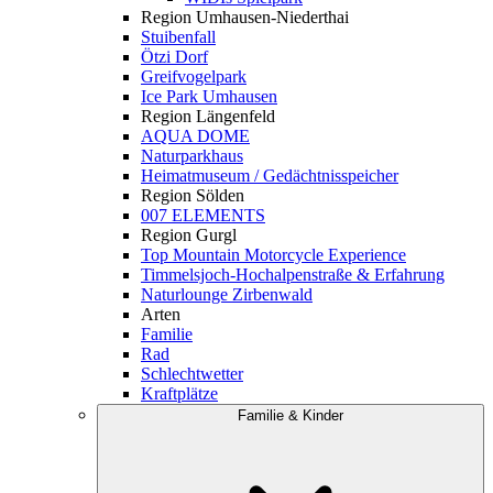
Region Umhausen-Niederthai
Stuibenfall
Ötzi Dorf
Greifvogelpark
Ice Park Umhausen
Region Längenfeld
AQUA DOME
Naturparkhaus
Heimatmuseum / Gedächtnisspeicher
Region Sölden
007 ELEMENTS
Region Gurgl
Top Mountain Motorcycle Experience
Timmelsjoch-Hochalpenstraße & Erfahrung
Naturlounge Zirbenwald
Arten
Familie
Rad
Schlechtwetter
Kraftplätze
Familie & Kinder