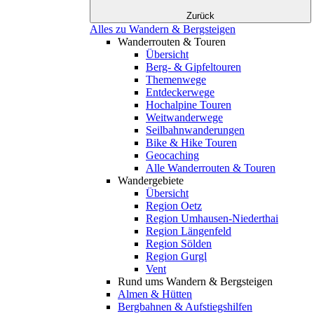
Zurück
Alles zu Wandern & Bergsteigen
Wanderrouten & Touren
Übersicht
Berg- & Gipfeltouren
Themenwege
Entdeckerwege
Hochalpine Touren
Weitwanderwege
Seilbahnwanderungen
Bike & Hike Touren
Geocaching
Alle Wanderrouten & Touren
Wandergebiete
Übersicht
Region Oetz
Region Umhausen-Niederthai
Region Längenfeld
Region Sölden
Region Gurgl
Vent
Rund ums Wandern & Bergsteigen
Almen & Hütten
Bergbahnen & Aufstiegshilfen