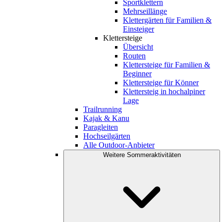
Sportklettern
Mehrseillänge
Klettergärten für Familien &
Einsteiger
Klettersteige
Übersicht
Routen
Klettersteige für Familien &
Beginner
Klettersteige für Könner
Klettersteig in hochalpiner
Lage
Trailrunning
Kajak & Kanu
Paragleiten
Hochseilgärten
Alle Outdoor-Anbieter
Weitere Sommeraktivitäten