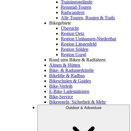
Trainingsgelände
Rennrad-Touren
Radwandern
Alle Touren, Routen & Trails
Bikegebiete
Übersicht
Region Oetz
Region Umhausen-Niederthai
Region Längenfeld
Region Sölden
Region Gurgl
Rund ums Biken & Radfahren
Almen & Hütten
Bike- & Radunterkünfte
Bikelifte & Radbus
Bikeschulen & Guides
Bike-Verleih
E-Bike Ladestationen
Bike-Service
Bikeregeln, Sicherheit & Mehr
Outdoor & Adventure