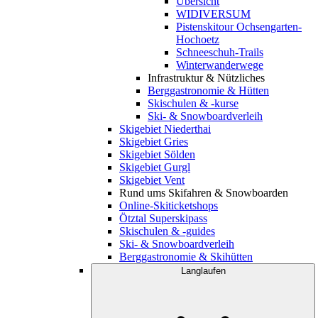
Übersicht
WIDIVERSUM
Pistenskitour Ochsengarten-
Hochoetz
Schneeschuh-Trails
Winterwanderwege
Infrastruktur & Nützliches
Berggastronomie & Hütten
Skischulen & -kurse
Ski- & Snowboardverleih
Skigebiet Niederthai
Skigebiet Gries
Skigebiet Sölden
Skigebiet Gurgl
Skigebiet Vent
Rund ums Skifahren & Snowboarden
Online-Skiticketshops
Ötztal Superskipass
Skischulen & -guides
Ski- & Snowboardverleih
Berggastronomie & Skihütten
Langlaufen