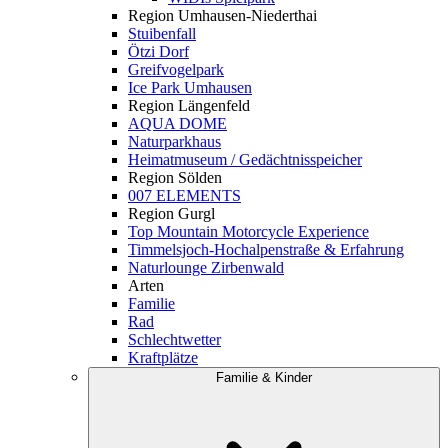
Region Umhausen-Niederthai
Stuibenfall
Ötzi Dorf
Greifvogelpark
Ice Park Umhausen
Region Längenfeld
AQUA DOME
Naturparkhaus
Heimatmuseum / Gedächtnisspeicher
Region Sölden
007 ELEMENTS
Region Gurgl
Top Mountain Motorcycle Experience
Timmelsjoch-Hochalpenstraße & Erfahrung
Naturlounge Zirbenwald
Arten
Familie
Rad
Schlechtwetter
Kraftplätze
Familie & Kinder