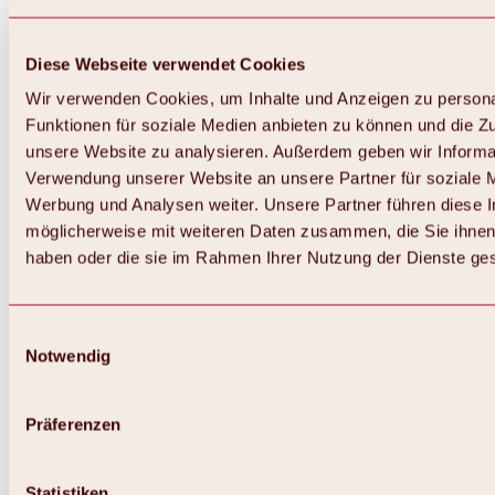
Diese Webseite verwendet Cookies
Wir verwenden Cookies, um Inhalte und Anzeigen zu persona
Funktionen für soziale Medien anbieten zu können und die Zug
unsere Website zu analysieren. Außerdem geben wir Informat
Verwendung unserer Website an unsere Partner für soziale 
Zurück
Alles zum Skigebiet Hochoetz
Werbung und Analysen weiter. Unsere Partner führen diese 
Skipasspreise
möglicherweise mit weiteren Daten zusammen, die Sie ihnen 
Übersicht
haben oder die sie im Rahmen Ihrer Nutzung der Dienste g
Winter 2026 / 2027
Online-Skiticketshop
Hochoetz
Happy Family Wochen
Einwilligungsauswahl
Hochoetz-Kühtai Skipass
Notwendig
Skigebietsinformationen
Übersicht
Live-Infos & Skigebietsnews
Skigebietsplan, Lifte & Pisten
Präferenzen
Skibus
Parken
Highlights im Skigebiet
Statistiken