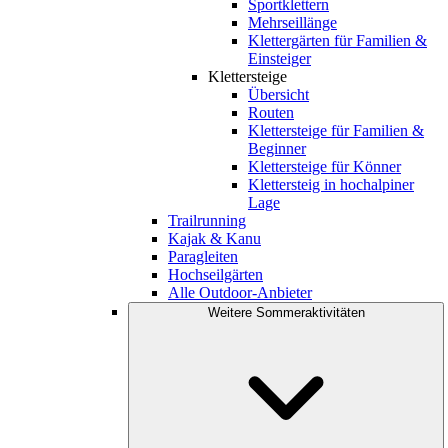
Sportklettern
Mehrseillänge
Klettergärten für Familien &
Einsteiger
Klettersteige
Übersicht
Routen
Klettersteige für Familien &
Beginner
Klettersteige für Könner
Klettersteig in hochalpiner
Lage
Trailrunning
Kajak & Kanu
Paragleiten
Hochseilgärten
Alle Outdoor-Anbieter
Weitere Sommeraktivitäten