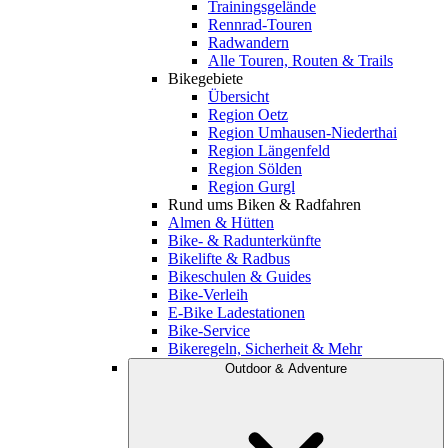
Trainingsgelände
Rennrad-Touren
Radwandern
Alle Touren, Routen & Trails
Bikegebiete
Übersicht
Region Oetz
Region Umhausen-Niederthai
Region Längenfeld
Region Sölden
Region Gurgl
Rund ums Biken & Radfahren
Almen & Hütten
Bike- & Radunterkünfte
Bikelifte & Radbus
Bikeschulen & Guides
Bike-Verleih
E-Bike Ladestationen
Bike-Service
Bikeregeln, Sicherheit & Mehr
Outdoor & Adventure