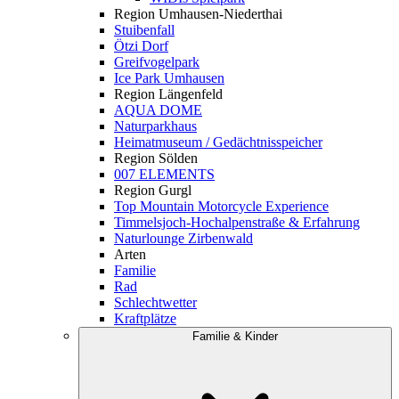
Region Umhausen-Niederthai
Stuibenfall
Ötzi Dorf
Greifvogelpark
Ice Park Umhausen
Region Längenfeld
AQUA DOME
Naturparkhaus
Heimatmuseum / Gedächtnisspeicher
Region Sölden
007 ELEMENTS
Region Gurgl
Top Mountain Motorcycle Experience
Timmelsjoch-Hochalpenstraße & Erfahrung
Naturlounge Zirbenwald
Arten
Familie
Rad
Schlechtwetter
Kraftplätze
Familie & Kinder