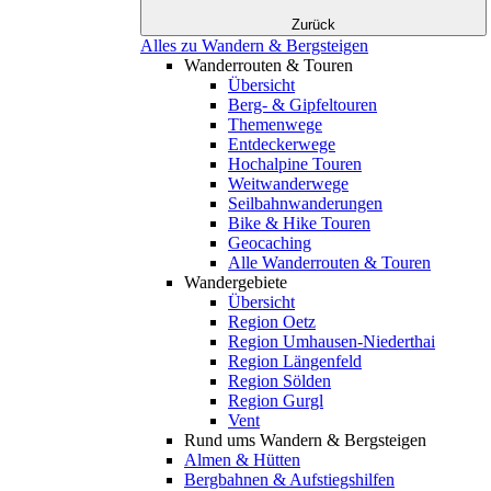
Zurück
Alles zu Wandern & Bergsteigen
Wanderrouten & Touren
Übersicht
Berg- & Gipfeltouren
Themenwege
Entdeckerwege
Hochalpine Touren
Weitwanderwege
Seilbahnwanderungen
Bike & Hike Touren
Geocaching
Alle Wanderrouten & Touren
Wandergebiete
Übersicht
Region Oetz
Region Umhausen-Niederthai
Region Längenfeld
Region Sölden
Region Gurgl
Vent
Rund ums Wandern & Bergsteigen
Almen & Hütten
Bergbahnen & Aufstiegshilfen