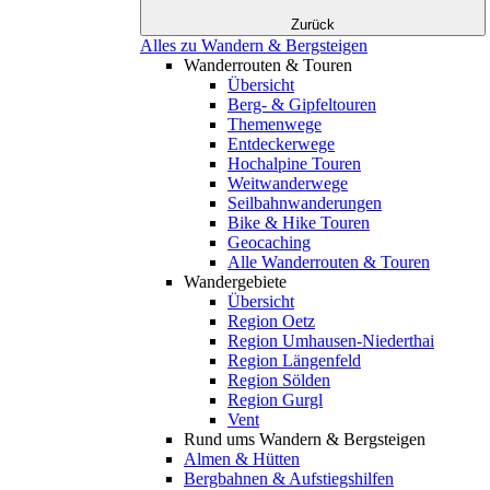
Zurück
Alles zu Wandern & Bergsteigen
Wanderrouten & Touren
Übersicht
Berg- & Gipfeltouren
Themenwege
Entdeckerwege
Hochalpine Touren
Weitwanderwege
Seilbahnwanderungen
Bike & Hike Touren
Geocaching
Alle Wanderrouten & Touren
Wandergebiete
Übersicht
Region Oetz
Region Umhausen-Niederthai
Region Längenfeld
Region Sölden
Region Gurgl
Vent
Rund ums Wandern & Bergsteigen
Almen & Hütten
Bergbahnen & Aufstiegshilfen