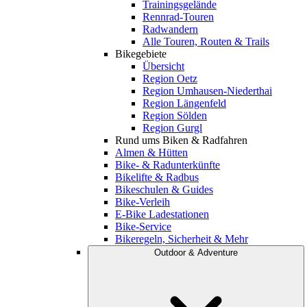
Trainingsgelände
Rennrad-Touren
Radwandern
Alle Touren, Routen & Trails
Bikegebiete
Übersicht
Region Oetz
Region Umhausen-Niederthai
Region Längenfeld
Region Sölden
Region Gurgl
Rund ums Biken & Radfahren
Almen & Hütten
Bike- & Radunterkünfte
Bikelifte & Radbus
Bikeschulen & Guides
Bike-Verleih
E-Bike Ladestationen
Bike-Service
Bikeregeln, Sicherheit & Mehr
Outdoor & Adventure