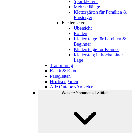
Sportklettern
Mehrseillänge
Klettergärten für Familien &
Einsteiger
Klettersteige
Übersicht
Routen
Klettersteige für Familien &
Beginner
Klettersteige für Könner
Klettersteig in hochalpiner
Lage
Trailrunning
Kajak & Kanu
Paragleiten
Hochseilgärten
Alle Outdoor-Anbieter
Weitere Sommeraktivitäten