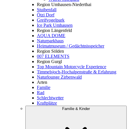
Region Umhausen-Niederthai
Stuibenfall
Ötzi Dorf
Greifvogelpark
Ice Park Umhausen
Region Längenfeld
AQUA DOME
Naturparkhaus
Heimatmuseum / Gedächtnisspeicher
Region Sölden
007 ELEMENTS
Region Gurgl
Top Mountain Motorcycle Experience
Timmelsjoch-Hochalpenstraße & Erfahrung
Naturlounge Zirbenwald
Arten
Familie
Rad
Schlechtwetter
Kraftplätze
Familie & Kinder