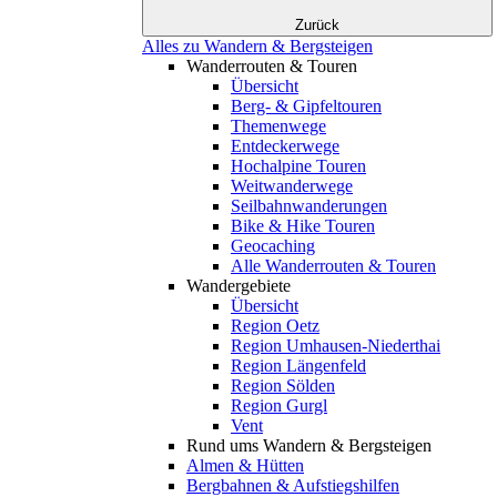
Zurück
Alles zu Wandern & Bergsteigen
Wanderrouten & Touren
Übersicht
Berg- & Gipfeltouren
Themenwege
Entdeckerwege
Hochalpine Touren
Weitwanderwege
Seilbahnwanderungen
Bike & Hike Touren
Geocaching
Alle Wanderrouten & Touren
Wandergebiete
Übersicht
Region Oetz
Region Umhausen-Niederthai
Region Längenfeld
Region Sölden
Region Gurgl
Vent
Rund ums Wandern & Bergsteigen
Almen & Hütten
Bergbahnen & Aufstiegshilfen