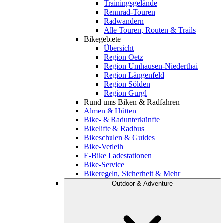
Trainingsgelände
Rennrad-Touren
Radwandern
Alle Touren, Routen & Trails
Bikegebiete
Übersicht
Region Oetz
Region Umhausen-Niederthai
Region Längenfeld
Region Sölden
Region Gurgl
Rund ums Biken & Radfahren
Almen & Hütten
Bike- & Radunterkünfte
Bikelifte & Radbus
Bikeschulen & Guides
Bike-Verleih
E-Bike Ladestationen
Bike-Service
Bikeregeln, Sicherheit & Mehr
Outdoor & Adventure