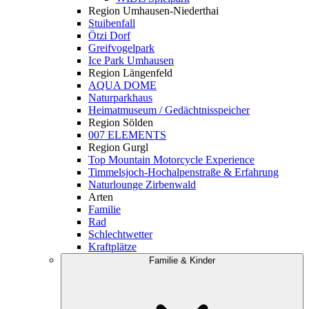
Region Umhausen-Niederthai
Stuibenfall
Ötzi Dorf
Greifvogelpark
Ice Park Umhausen
Region Längenfeld
AQUA DOME
Naturparkhaus
Heimatmuseum / Gedächtnisspeicher
Region Sölden
007 ELEMENTS
Region Gurgl
Top Mountain Motorcycle Experience
Timmelsjoch-Hochalpenstraße & Erfahrung
Naturlounge Zirbenwald
Arten
Familie
Rad
Schlechtwetter
Kraftplätze
Familie & Kinder