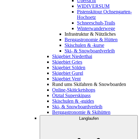
Übersicht
WIDIVERSUM
Pistenskitour Ochsengarten-
Hochoetz
Schneeschuh-Trails
Winterwanderwege
Infrastruktur & Nützliches
Berggastronomie & Hütten
Skischulen & -kurse
Ski- & Snowboardverleih
Skigebiet Niederthai
Skigebiet Gries
Skigebiet Sölden
Skigebiet Gurgl
Skigebiet Vent
Rund ums Skifahren & Snowboarden
Online-Skiticketshops
Ötztal Superskipass
Skischulen & -guides
Ski- & Snowboardverleih
Berggastronomie & Skihütten
Langlaufen