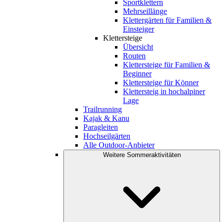
Sportklettern
Mehrseillänge
Klettergärten für Familien &
Einsteiger
Klettersteige
Übersicht
Routen
Klettersteige für Familien &
Beginner
Klettersteige für Könner
Klettersteig in hochalpiner
Lage
Trailrunning
Kajak & Kanu
Paragleiten
Hochseilgärten
Alle Outdoor-Anbieter
Weitere Sommeraktivitäten