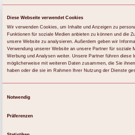
Diese Webseite verwendet Cookies
Wir verwenden Cookies, um Inhalte und Anzeigen zu persona
Funktionen für soziale Medien anbieten zu können und die Zug
unsere Website zu analysieren. Außerdem geben wir Informat
Verwendung unserer Website an unsere Partner für soziale 
Zurück
Alles zum Skigebiet Hochoetz
Werbung und Analysen weiter. Unsere Partner führen diese 
Skipasspreise
möglicherweise mit weiteren Daten zusammen, die Sie ihnen 
Übersicht
haben oder die sie im Rahmen Ihrer Nutzung der Dienste g
Winter 2026 / 2027
Online-Skiticketshop
Hochoetz
Happy Family Wochen
Einwilligungsauswahl
Hochoetz-Kühtai Skipass
Notwendig
Skigebietsinformationen
Übersicht
Live-Infos & Skigebietsnews
Skigebietsplan, Lifte & Pisten
Präferenzen
Skibus
Parken
Highlights im Skigebiet
Statistiken