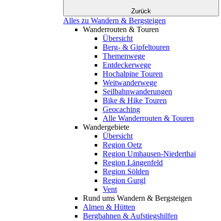
Zurück
Alles zu Wandern & Bergsteigen
Wanderrouten & Touren
Übersicht
Berg- & Gipfeltouren
Themenwege
Entdeckerwege
Hochalpine Touren
Weitwanderwege
Seilbahnwanderungen
Bike & Hike Touren
Geocaching
Alle Wanderrouten & Touren
Wandergebiete
Übersicht
Region Oetz
Region Umhausen-Niederthai
Region Längenfeld
Region Sölden
Region Gurgl
Vent
Rund ums Wandern & Bergsteigen
Almen & Hütten
Bergbahnen & Aufstiegshilfen