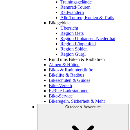
Trainingsgelände
Rennrad-Touren
Radwandern
Alle Touren, Routen & Trails
Bikegebiete
Übersicht
Region Oetz
Region Umhausen-Niederthai
Region Längenfeld
Region Sölden
Region Gurgl
Rund ums Biken & Radfahren
Almen & Hütten
Bike- & Radunterkünfte
Bikelifte & Radbus
Bikeschulen & Guides
Bike-Verleih
E-Bike Ladestationen
Bike-Service
Bikeregeln, Sicherheit & Mehr
Outdoor & Adventure