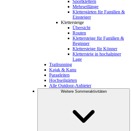
Sportklettern
Mehrseillänge
Klettergärten für Familien &
Einsteiger
Klettersteige
Übersicht
Routen
Klettersteige für Familien &
Beginner
Klettersteige für Könner
Klettersteig in hochalpiner
Lage
Trailrunning
Kajak & Kanu
Paragleiten
Hochseilgärten
Alle Outdoor-Anbieter
Weitere Sommeraktivitäten