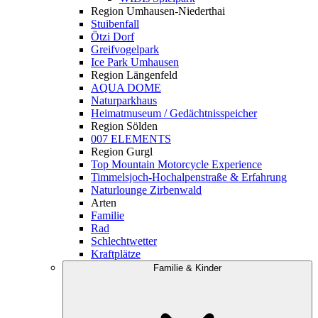
Region Umhausen-Niederthai
Stuibenfall
Ötzi Dorf
Greifvogelpark
Ice Park Umhausen
Region Längenfeld
AQUA DOME
Naturparkhaus
Heimatmuseum / Gedächtnisspeicher
Region Sölden
007 ELEMENTS
Region Gurgl
Top Mountain Motorcycle Experience
Timmelsjoch-Hochalpenstraße & Erfahrung
Naturlounge Zirbenwald
Arten
Familie
Rad
Schlechtwetter
Kraftplätze
Familie & Kinder