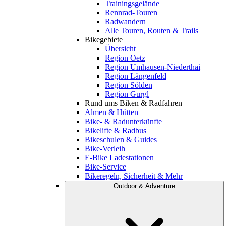
Trainingsgelände
Rennrad-Touren
Radwandern
Alle Touren, Routen & Trails
Bikegebiete
Übersicht
Region Oetz
Region Umhausen-Niederthai
Region Längenfeld
Region Sölden
Region Gurgl
Rund ums Biken & Radfahren
Almen & Hütten
Bike- & Radunterkünfte
Bikelifte & Radbus
Bikeschulen & Guides
Bike-Verleih
E-Bike Ladestationen
Bike-Service
Bikeregeln, Sicherheit & Mehr
Outdoor & Adventure