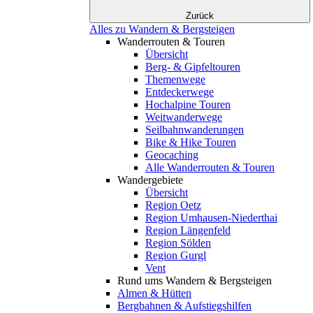
Zurück
Alles zu Wandern & Bergsteigen
Wanderrouten & Touren
Übersicht
Berg- & Gipfeltouren
Themenwege
Entdeckerwege
Hochalpine Touren
Weitwanderwege
Seilbahnwanderungen
Bike & Hike Touren
Geocaching
Alle Wanderrouten & Touren
Wandergebiete
Übersicht
Region Oetz
Region Umhausen-Niederthai
Region Längenfeld
Region Sölden
Region Gurgl
Vent
Rund ums Wandern & Bergsteigen
Almen & Hütten
Bergbahnen & Aufstiegshilfen