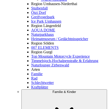
Region Umhausen-Niederthai
Stuibenfall
Ötzi Dorf
Greifvogelpark
Ice Park Umhausen
Region Längenfeld
AQUA DOME
Naturparkhaus
Heimatmuseum / Gedächtnisspeicher
Region Sölden
007 ELEMENTS
Region Gurgl
Top Mountain Motorcycle Experience
Timmelsjoch-Hochalpenstraße & Erfahrung
Naturlounge Zirbenwald
Arten
Familie
Rad
Schlechtwetter
Kraftplätze
Familie & Kinder