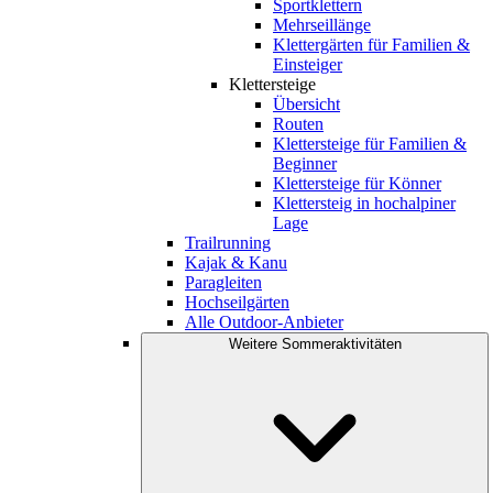
Sportklettern
Mehrseillänge
Klettergärten für Familien &
Einsteiger
Klettersteige
Übersicht
Routen
Klettersteige für Familien &
Beginner
Klettersteige für Könner
Klettersteig in hochalpiner
Lage
Trailrunning
Kajak & Kanu
Paragleiten
Hochseilgärten
Alle Outdoor-Anbieter
Weitere Sommeraktivitäten