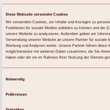
Diese Webseite verwendet Cookies
Wir verwenden Cookies, um Inhalte und Anzeigen zu persona
Funktionen für soziale Medien anbieten zu können und die Zug
unsere Website zu analysieren. Außerdem geben wir Informat
Verwendung unserer Website an unsere Partner für soziale 
Zurück
Alles zum Skigebiet Hochoetz
Werbung und Analysen weiter. Unsere Partner führen diese 
Skipasspreise
möglicherweise mit weiteren Daten zusammen, die Sie ihnen 
Übersicht
haben oder die sie im Rahmen Ihrer Nutzung der Dienste g
Winter 2026 / 2027
Online-Skiticketshop
Hochoetz
Happy Family Wochen
Einwilligungsauswahl
Hochoetz-Kühtai Skipass
Notwendig
Skigebietsinformationen
Übersicht
Live-Infos & Skigebietsnews
Skigebietsplan, Lifte & Pisten
Präferenzen
Skibus
Parken
Highlights im Skigebiet
Statistiken