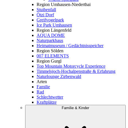
Region Umhausen-Niederthai
Stuibenfall
Ötzi Dorf
Greifvogelpark
Ice Park Umhausen
Region Längenfeld
AQUA DOME
Naturparkhaus
Heimatmuseum / Gedächtnisspeicher
Region Sölden
007 ELEMENTS
Region Gurgl
Top Mountain Motorcycle Experience
Timmelsjoch-Hochalpenstraße & Erfahrung
Naturlounge Zirbenwald
Arten
Familie
Rad
Schlechtwetter
Kraftplätze
Familie & Kinder