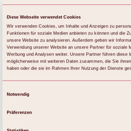
Diese Webseite verwendet Cookies
Wir verwenden Cookies, um Inhalte und Anzeigen zu persona
Funktionen für soziale Medien anbieten zu können und die Zug
unsere Website zu analysieren. Außerdem geben wir Informat
Verwendung unserer Website an unsere Partner für soziale 
Zurück
Alles zum Skigebiet Hochoetz
Werbung und Analysen weiter. Unsere Partner führen diese 
Skipasspreise
möglicherweise mit weiteren Daten zusammen, die Sie ihnen 
Übersicht
haben oder die sie im Rahmen Ihrer Nutzung der Dienste g
Winter 2026 / 2027
Online-Skiticketshop
Hochoetz
Happy Family Wochen
Einwilligungsauswahl
Hochoetz-Kühtai Skipass
Notwendig
Skigebietsinformationen
Übersicht
Live-Infos & Skigebietsnews
Skigebietsplan, Lifte & Pisten
Präferenzen
Skibus
Parken
Highlights im Skigebiet
Statistiken