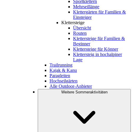
Sportklettern
Mehrseillänge
Klettergärten für Familien &
Einsteiger
Klettersteige
Übersicht
Routen
Klettersteige für Familien &
Beginner
Klettersteige für Könner
Klettersteig in hochalpiner
Lage
Trailrunning
Kajak & Kanu
Paragleiten
Hochseilgärten
Alle Outdoor-Anbieter
Weitere Sommeraktivitäten