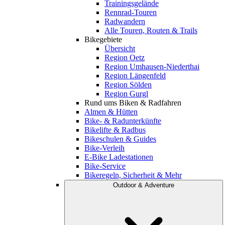
Trainingsgelände
Rennrad-Touren
Radwandern
Alle Touren, Routen & Trails
Bikegebiete
Übersicht
Region Oetz
Region Umhausen-Niederthai
Region Längenfeld
Region Sölden
Region Gurgl
Rund ums Biken & Radfahren
Almen & Hütten
Bike- & Radunterkünfte
Bikelifte & Radbus
Bikeschulen & Guides
Bike-Verleih
E-Bike Ladestationen
Bike-Service
Bikeregeln, Sicherheit & Mehr
Outdoor & Adventure