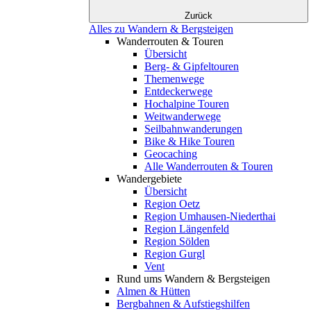
Zurück
Alles zu Wandern & Bergsteigen
Wanderrouten & Touren
Übersicht
Berg- & Gipfeltouren
Themenwege
Entdeckerwege
Hochalpine Touren
Weitwanderwege
Seilbahnwanderungen
Bike & Hike Touren
Geocaching
Alle Wanderrouten & Touren
Wandergebiete
Übersicht
Region Oetz
Region Umhausen-Niederthai
Region Längenfeld
Region Sölden
Region Gurgl
Vent
Rund ums Wandern & Bergsteigen
Almen & Hütten
Bergbahnen & Aufstiegshilfen