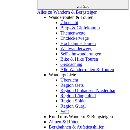
Zurück
Alles zu Wandern & Bergsteigen
Wanderrouten & Touren
Übersicht
Berg- & Gipfeltouren
Themenwege
Entdeckerwege
Hochalpine Touren
Weitwanderwege
Seilbahnwanderungen
Bike & Hike Touren
Geocaching
Alle Wanderrouten & Touren
Wandergebiete
Übersicht
Region Oetz
Region Umhausen-Niederthai
Region Längenfeld
Region Sölden
Region Gurgl
Vent
Rund ums Wandern & Bergsteigen
Almen & Hütten
Bergbahnen & Aufstiegshilfen