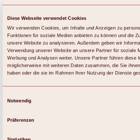
Diese Webseite verwendet Cookies
Wir verwenden Cookies, um Inhalte und Anzeigen zu persona
Funktionen für soziale Medien anbieten zu können und die Zug
unsere Website zu analysieren. Außerdem geben wir Informat
Verwendung unserer Website an unsere Partner für soziale 
Zurück
Alles zum Skigebiet Hochoetz
Werbung und Analysen weiter. Unsere Partner führen diese 
Skipasspreise
möglicherweise mit weiteren Daten zusammen, die Sie ihnen 
Übersicht
haben oder die sie im Rahmen Ihrer Nutzung der Dienste g
Winter 2026 / 2027
Online-Skiticketshop
Hochoetz
Happy Family Wochen
Einwilligungsauswahl
Hochoetz-Kühtai Skipass
Notwendig
Skigebietsinformationen
Übersicht
Live-Infos & Skigebietsnews
Skigebietsplan, Lifte & Pisten
Präferenzen
Skibus
Parken
Highlights im Skigebiet
Statistiken