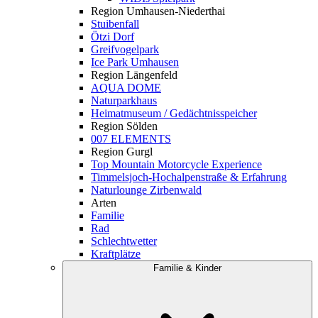
Region Umhausen-Niederthai
Stuibenfall
Ötzi Dorf
Greifvogelpark
Ice Park Umhausen
Region Längenfeld
AQUA DOME
Naturparkhaus
Heimatmuseum / Gedächtnisspeicher
Region Sölden
007 ELEMENTS
Region Gurgl
Top Mountain Motorcycle Experience
Timmelsjoch-Hochalpenstraße & Erfahrung
Naturlounge Zirbenwald
Arten
Familie
Rad
Schlechtwetter
Kraftplätze
Familie & Kinder