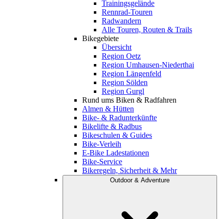
Trainingsgelände
Rennrad-Touren
Radwandern
Alle Touren, Routen & Trails
Bikegebiete
Übersicht
Region Oetz
Region Umhausen-Niederthai
Region Längenfeld
Region Sölden
Region Gurgl
Rund ums Biken & Radfahren
Almen & Hütten
Bike- & Radunterkünfte
Bikelifte & Radbus
Bikeschulen & Guides
Bike-Verleih
E-Bike Ladestationen
Bike-Service
Bikeregeln, Sicherheit & Mehr
Outdoor & Adventure