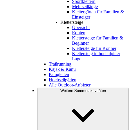
Sportklettern
Mehrseillänge
Klettergärten für Familien &
Einsteiger
Klettersteige
Übersicht
Routen
Klettersteige für Familien &
Beginner
Klettersteige für Könner
Klettersteig in hochalpiner
Lage
Trailrunning
Kajak & Kanu
Paragleiten
Hochseilgärten
Alle Outdoor-Anbieter
Weitere Sommeraktivitäten