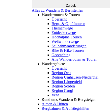
Zurück
Alles zu Wandern & Bergsteigen
Wanderrouten & Touren
Übersicht
Berg- & Gipfeltouren
Themenwege
Entdeckerwege
Hochalpine Touren
Weitwanderwege
Seilbahnwanderungen
Bike & Hike Touren
Geocaching
Alle Wanderrouten & Touren
Wandergebiete
Übersicht
Region Oetz
Region Umhausen-Niederthai
Region Längenfeld
Region Sölden
Region Gurgl
Vent
Rund ums Wandern & Bergsteigen
Almen & Hütten
Bergbahnen & Aufstiegshilfen