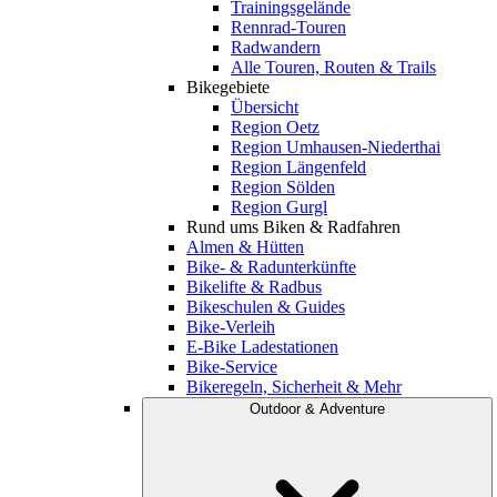
Trainingsgelände
Rennrad-Touren
Radwandern
Alle Touren, Routen & Trails
Bikegebiete
Übersicht
Region Oetz
Region Umhausen-Niederthai
Region Längenfeld
Region Sölden
Region Gurgl
Rund ums Biken & Radfahren
Almen & Hütten
Bike- & Radunterkünfte
Bikelifte & Radbus
Bikeschulen & Guides
Bike-Verleih
E-Bike Ladestationen
Bike-Service
Bikeregeln, Sicherheit & Mehr
Outdoor & Adventure