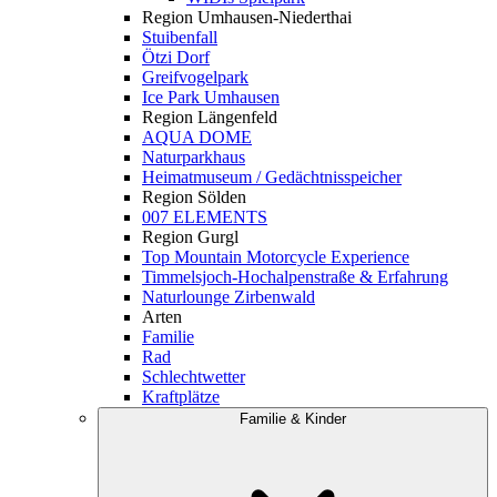
Region Umhausen-Niederthai
Stuibenfall
Ötzi Dorf
Greifvogelpark
Ice Park Umhausen
Region Längenfeld
AQUA DOME
Naturparkhaus
Heimatmuseum / Gedächtnisspeicher
Region Sölden
007 ELEMENTS
Region Gurgl
Top Mountain Motorcycle Experience
Timmelsjoch-Hochalpenstraße & Erfahrung
Naturlounge Zirbenwald
Arten
Familie
Rad
Schlechtwetter
Kraftplätze
Familie & Kinder