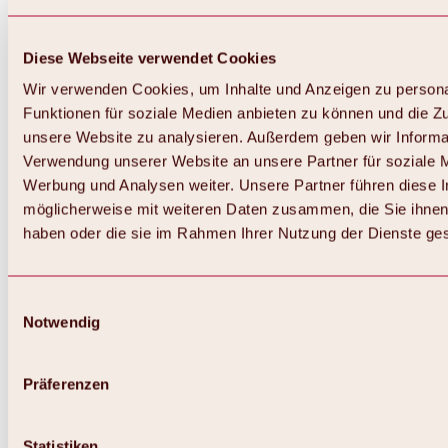
Diese Webseite verwendet Cookies
Wir verwenden Cookies, um Inhalte und Anzeigen zu persona
Funktionen für soziale Medien anbieten zu können und die Zug
unsere Website zu analysieren. Außerdem geben wir Informat
Verwendung unserer Website an unsere Partner für soziale 
Zurück
Alles zum Skigebiet Hochoetz
Werbung und Analysen weiter. Unsere Partner führen diese 
Skipasspreise
möglicherweise mit weiteren Daten zusammen, die Sie ihnen 
Übersicht
haben oder die sie im Rahmen Ihrer Nutzung der Dienste g
Winter 2026 / 2027
Online-Skiticketshop
Hochoetz
Happy Family Wochen
Einwilligungsauswahl
Hochoetz-Kühtai Skipass
Notwendig
Skigebietsinformationen
Übersicht
Live-Infos & Skigebietsnews
Skigebietsplan, Lifte & Pisten
Präferenzen
Skibus
Parken
Highlights im Skigebiet
Statistiken