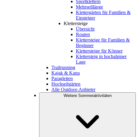
Sportklettern
Mehrseillänge
Klettergärten für Familien &
Einsteiger
Klettersteige
Übersicht
Routen
Klettersteige für Familien &
Beginner
Klettersteige für Könner
Klettersteig in hochalpiner
Lage
Trailrunning
Kajak & Kanu
Paragleiten
Hochseilgärten
Alle Outdoor-Anbieter
Weitere Sommeraktivitäten