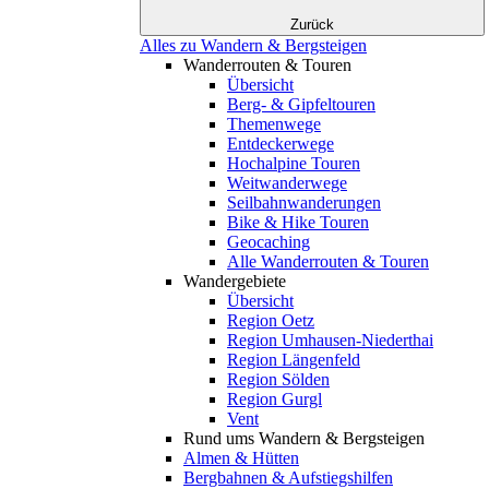
Zurück
Alles zu Wandern & Bergsteigen
Wanderrouten & Touren
Übersicht
Berg- & Gipfeltouren
Themenwege
Entdeckerwege
Hochalpine Touren
Weitwanderwege
Seilbahnwanderungen
Bike & Hike Touren
Geocaching
Alle Wanderrouten & Touren
Wandergebiete
Übersicht
Region Oetz
Region Umhausen-Niederthai
Region Längenfeld
Region Sölden
Region Gurgl
Vent
Rund ums Wandern & Bergsteigen
Almen & Hütten
Bergbahnen & Aufstiegshilfen