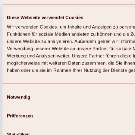
Diese Webseite verwendet Cookies
Wir verwenden Cookies, um Inhalte und Anzeigen zu persona
Funktionen für soziale Medien anbieten zu können und die Zug
unsere Website zu analysieren. Außerdem geben wir Informat
Verwendung unserer Website an unsere Partner für soziale 
Zurück
Alles zum Skigebiet Hochoetz
Werbung und Analysen weiter. Unsere Partner führen diese 
Skipasspreise
möglicherweise mit weiteren Daten zusammen, die Sie ihnen 
Übersicht
haben oder die sie im Rahmen Ihrer Nutzung der Dienste g
Winter 2026 / 2027
Online-Skiticketshop
Hochoetz
Happy Family Wochen
Einwilligungsauswahl
Hochoetz-Kühtai Skipass
Notwendig
Skigebietsinformationen
Übersicht
Live-Infos & Skigebietsnews
Skigebietsplan, Lifte & Pisten
Präferenzen
Skibus
Parken
Highlights im Skigebiet
Statistiken