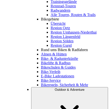
Trainingsgelände
Rennrad-Touren
Radwandern
Alle Touren, Routen & Trails
Bikegebiete
Übersicht
Region Oetz
Region Umhausen-Niederthai
Region Längenfeld
Region Sölden
Region Gurgl
Rund ums Biken & Radfahren
Almen & Hütten
Bike- & Radunterkünfte
Bikelifte & Radbus
Bikeschulen & Guides
Bike-Verleih
E-Bike Ladestationen
Bike-Service
Bikeregeln, Sicherheit & Mehr
Outdoor & Adventure