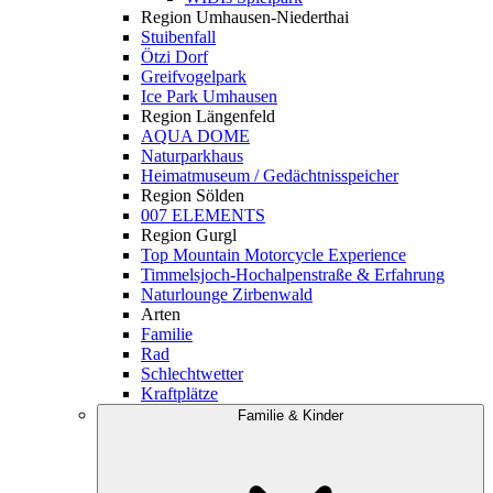
Region Umhausen-Niederthai
Stuibenfall
Ötzi Dorf
Greifvogelpark
Ice Park Umhausen
Region Längenfeld
AQUA DOME
Naturparkhaus
Heimatmuseum / Gedächtnisspeicher
Region Sölden
007 ELEMENTS
Region Gurgl
Top Mountain Motorcycle Experience
Timmelsjoch-Hochalpenstraße & Erfahrung
Naturlounge Zirbenwald
Arten
Familie
Rad
Schlechtwetter
Kraftplätze
Familie & Kinder