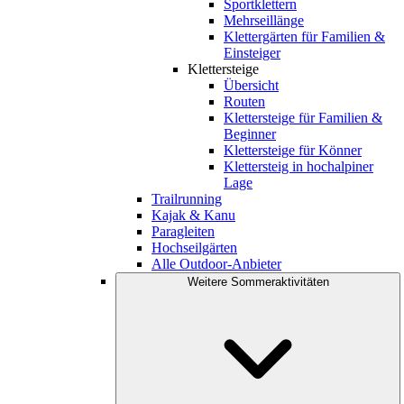
Sportklettern
Mehrseillänge
Klettergärten für Familien &
Einsteiger
Klettersteige
Übersicht
Routen
Klettersteige für Familien &
Beginner
Klettersteige für Könner
Klettersteig in hochalpiner
Lage
Trailrunning
Kajak & Kanu
Paragleiten
Hochseilgärten
Alle Outdoor-Anbieter
Weitere Sommeraktivitäten