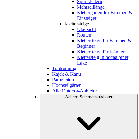
Sportklettern
Mehrseillänge
Klettergärten für Familien &
Einsteiger
Klettersteige
Übersicht
Routen
Klettersteige für Familien &
Beginner
Klettersteige für Könner
Klettersteig in hochalpiner
Lage
Trailrunning
Kajak & Kanu
Paragleiten
Hochseilgärten
Alle Outdoor-Anbieter
Weitere Sommeraktivitäten