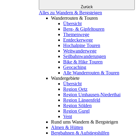
Zurück
Alles zu Wandern & Bergsteigen
Wanderrouten & Touren
Übersicht
Berg- & Gipfeltouren
Themenwege
Entdeckerwege
Hochalpine Touren
Weitwanderwege
Seilbahnwanderungen
Bike & Hike Touren
Geocaching
Alle Wanderrouten & Touren
Wandergebiete
Übersicht
Region Oetz
Region Umhausen-Niederthai
Region Längenfeld
Region Sölden
Region Gurgl
Vent
Rund ums Wandern & Bergsteigen
Almen & Hütten
Bergbahnen & Aufstiegshilfen