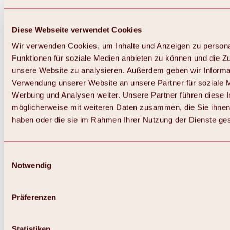
Diese Webseite verwendet Cookies
Wir verwenden Cookies, um Inhalte und Anzeigen zu persona
Funktionen für soziale Medien anbieten zu können und die Zug
unsere Website zu analysieren. Außerdem geben wir Informat
Verwendung unserer Website an unsere Partner für soziale 
Zurück
Alles zum Skigebiet Hochoetz
Werbung und Analysen weiter. Unsere Partner führen diese 
Skipasspreise
möglicherweise mit weiteren Daten zusammen, die Sie ihnen 
Übersicht
haben oder die sie im Rahmen Ihrer Nutzung der Dienste g
Winter 2026 / 2027
Online-Skiticketshop
Hochoetz
Happy Family Wochen
Einwilligungsauswahl
Hochoetz-Kühtai Skipass
Notwendig
Skigebietsinformationen
Übersicht
Live-Infos & Skigebietsnews
Skigebietsplan, Lifte & Pisten
Präferenzen
Skibus
Parken
Highlights im Skigebiet
Statistiken