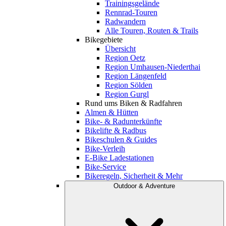
Trainingsgelände
Rennrad-Touren
Radwandern
Alle Touren, Routen & Trails
Bikegebiete
Übersicht
Region Oetz
Region Umhausen-Niederthai
Region Längenfeld
Region Sölden
Region Gurgl
Rund ums Biken & Radfahren
Almen & Hütten
Bike- & Radunterkünfte
Bikelifte & Radbus
Bikeschulen & Guides
Bike-Verleih
E-Bike Ladestationen
Bike-Service
Bikeregeln, Sicherheit & Mehr
Outdoor & Adventure