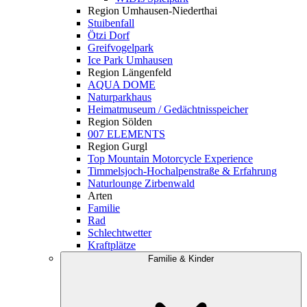
Region Umhausen-Niederthai
Stuibenfall
Ötzi Dorf
Greifvogelpark
Ice Park Umhausen
Region Längenfeld
AQUA DOME
Naturparkhaus
Heimatmuseum / Gedächtnisspeicher
Region Sölden
007 ELEMENTS
Region Gurgl
Top Mountain Motorcycle Experience
Timmelsjoch-Hochalpenstraße & Erfahrung
Naturlounge Zirbenwald
Arten
Familie
Rad
Schlechtwetter
Kraftplätze
Familie & Kinder