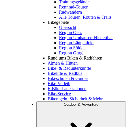
Trainingsgelände
Rennrad-Touren
Radwandern
Alle Touren, Routen & Trails
Bikegebiete
Übersicht
Region Oetz
Region Umhausen-Niederthai
Region Längenfeld
Region Sölden
Region Gurgl
Rund ums Biken & Radfahren
Almen & Hütten
Bike- & Radunterkünfte
Bikelifte & Radbus
Bikeschulen & Guides
Bike-Verleih
E-Bike Ladestationen
Bike-Service
Bikeregeln, Sicherheit & Mehr
Outdoor & Adventure