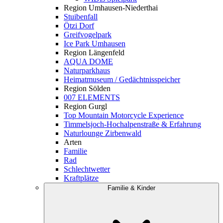
Region Umhausen-Niederthai
Stuibenfall
Ötzi Dorf
Greifvogelpark
Ice Park Umhausen
Region Längenfeld
AQUA DOME
Naturparkhaus
Heimatmuseum / Gedächtnisspeicher
Region Sölden
007 ELEMENTS
Region Gurgl
Top Mountain Motorcycle Experience
Timmelsjoch-Hochalpenstraße & Erfahrung
Naturlounge Zirbenwald
Arten
Familie
Rad
Schlechtwetter
Kraftplätze
Familie & Kinder