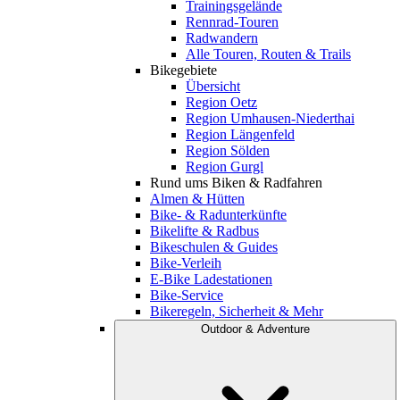
Trainingsgelände
Rennrad-Touren
Radwandern
Alle Touren, Routen & Trails
Bikegebiete
Übersicht
Region Oetz
Region Umhausen-Niederthai
Region Längenfeld
Region Sölden
Region Gurgl
Rund ums Biken & Radfahren
Almen & Hütten
Bike- & Radunterkünfte
Bikelifte & Radbus
Bikeschulen & Guides
Bike-Verleih
E-Bike Ladestationen
Bike-Service
Bikeregeln, Sicherheit & Mehr
Outdoor & Adventure