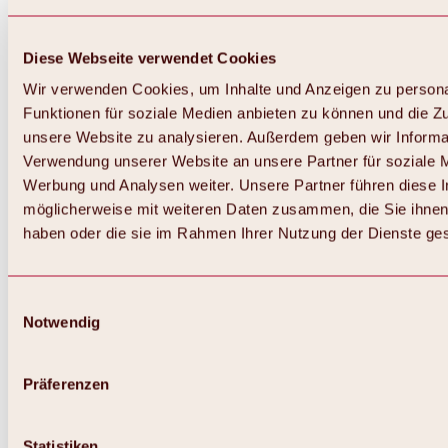
Diese Webseite verwendet Cookies
Wir verwenden Cookies, um Inhalte und Anzeigen zu persona
Funktionen für soziale Medien anbieten zu können und die Zug
unsere Website zu analysieren. Außerdem geben wir Informat
Verwendung unserer Website an unsere Partner für soziale 
Zurück
Alles zum Skigebiet Hochoetz
Werbung und Analysen weiter. Unsere Partner führen diese 
Skipasspreise
möglicherweise mit weiteren Daten zusammen, die Sie ihnen 
Übersicht
haben oder die sie im Rahmen Ihrer Nutzung der Dienste g
Winter 2026 / 2027
Online-Skiticketshop
Hochoetz
Happy Family Wochen
Einwilligungsauswahl
Hochoetz-Kühtai Skipass
Notwendig
Skigebietsinformationen
Übersicht
Live-Infos & Skigebietsnews
Skigebietsplan, Lifte & Pisten
Präferenzen
Skibus
Parken
Highlights im Skigebiet
Statistiken