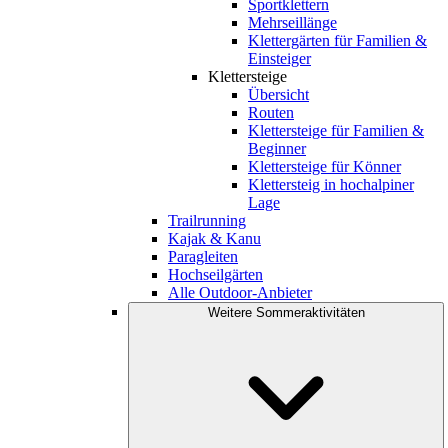
Sportklettern
Mehrseillänge
Klettergärten für Familien &
Einsteiger
Klettersteige
Übersicht
Routen
Klettersteige für Familien &
Beginner
Klettersteige für Könner
Klettersteig in hochalpiner
Lage
Trailrunning
Kajak & Kanu
Paragleiten
Hochseilgärten
Alle Outdoor-Anbieter
Weitere Sommeraktivitäten