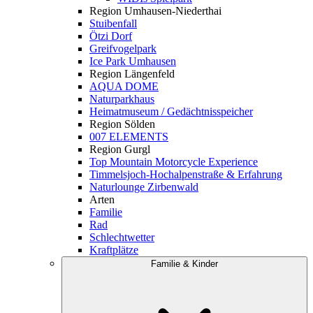
Region Umhausen-Niederthai
Stuibenfall
Ötzi Dorf
Greifvogelpark
Ice Park Umhausen
Region Längenfeld
AQUA DOME
Naturparkhaus
Heimatmuseum / Gedächtnisspeicher
Region Sölden
007 ELEMENTS
Region Gurgl
Top Mountain Motorcycle Experience
Timmelsjoch-Hochalpenstraße & Erfahrung
Naturlounge Zirbenwald
Arten
Familie
Rad
Schlechtwetter
Kraftplätze
Familie & Kinder