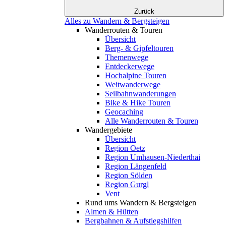
Zurück
Alles zu Wandern & Bergsteigen
Wanderrouten & Touren
Übersicht
Berg- & Gipfeltouren
Themenwege
Entdeckerwege
Hochalpine Touren
Weitwanderwege
Seilbahnwanderungen
Bike & Hike Touren
Geocaching
Alle Wanderrouten & Touren
Wandergebiete
Übersicht
Region Oetz
Region Umhausen-Niederthai
Region Längenfeld
Region Sölden
Region Gurgl
Vent
Rund ums Wandern & Bergsteigen
Almen & Hütten
Bergbahnen & Aufstiegshilfen