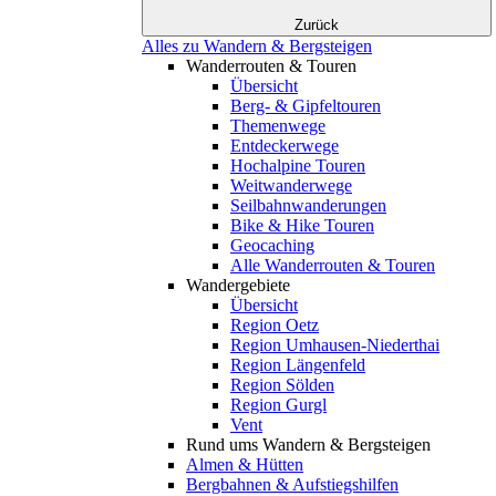
Zurück
Alles zu Wandern & Bergsteigen
Wanderrouten & Touren
Übersicht
Berg- & Gipfeltouren
Themenwege
Entdeckerwege
Hochalpine Touren
Weitwanderwege
Seilbahnwanderungen
Bike & Hike Touren
Geocaching
Alle Wanderrouten & Touren
Wandergebiete
Übersicht
Region Oetz
Region Umhausen-Niederthai
Region Längenfeld
Region Sölden
Region Gurgl
Vent
Rund ums Wandern & Bergsteigen
Almen & Hütten
Bergbahnen & Aufstiegshilfen