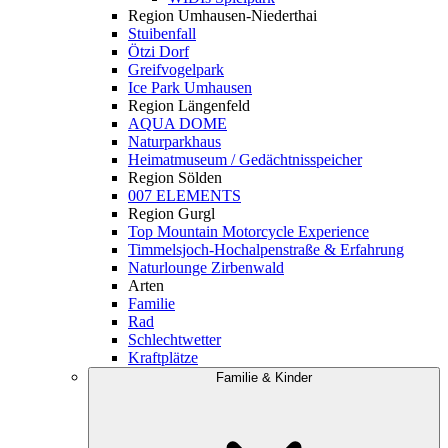
Region Umhausen-Niederthai
Stuibenfall
Ötzi Dorf
Greifvogelpark
Ice Park Umhausen
Region Längenfeld
AQUA DOME
Naturparkhaus
Heimatmuseum / Gedächtnisspeicher
Region Sölden
007 ELEMENTS
Region Gurgl
Top Mountain Motorcycle Experience
Timmelsjoch-Hochalpenstraße & Erfahrung
Naturlounge Zirbenwald
Arten
Familie
Rad
Schlechtwetter
Kraftplätze
Familie & Kinder