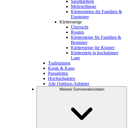
Sportklettern
Mehrseillänge
Klettergärten für Familien &
Einsteiger
Klettersteige
Übersicht
Routen
Klettersteige für Familien &
Beginner
Klettersteige für Könner
Klettersteig in hochalpiner
Lage
Trailrunning
Kajak & Kanu
Paragleiten
Hochseilgärten
Alle Outdoor-Anbieter
Weitere Sommeraktivitäten