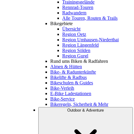
Trainingsgelände
Rennrad-Touren
Radwandern
Alle Touren, Routen & Trails
Bikegebiete
Übersicht
Region Oetz
Region Umhausen-Niederthai
Region Längenfeld
Region Sölden
Region Gurgl
Rund ums Biken & Radfahren
Almen & Hütten
Bike- & Radunterkünfte
Bikelifte & Radbus
Bikeschulen & Guides
Bike-Verleih
E-Bike Ladestationen
Bike-Service
Bikeregeln, Sicherheit & Mehr
Outdoor & Adventure