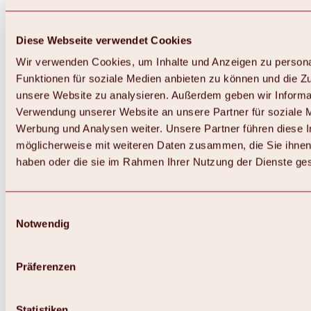
Diese Webseite verwendet Cookies
Wir verwenden Cookies, um Inhalte und Anzeigen zu persona
Funktionen für soziale Medien anbieten zu können und die Zug
unsere Website zu analysieren. Außerdem geben wir Informat
Verwendung unserer Website an unsere Partner für soziale 
Zurück
Alles zum Skigebiet Hochoetz
Werbung und Analysen weiter. Unsere Partner führen diese 
Skipasspreise
möglicherweise mit weiteren Daten zusammen, die Sie ihnen 
Übersicht
haben oder die sie im Rahmen Ihrer Nutzung der Dienste g
Winter 2026 / 2027
Online-Skiticketshop
Hochoetz
Happy Family Wochen
Einwilligungsauswahl
Hochoetz-Kühtai Skipass
Notwendig
Skigebietsinformationen
Übersicht
Live-Infos & Skigebietsnews
Skigebietsplan, Lifte & Pisten
Präferenzen
Skibus
Parken
Highlights im Skigebiet
Statistiken