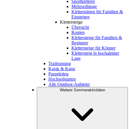
Sportklettern
Mehrseillänge
Klettergärten für Familien &
Einsteiger
Klettersteige
Übersicht
Routen
Klettersteige für Familien &
Beginner
Klettersteige für Könner
Klettersteig in hochalpiner
Lage
Trailrunning
Kajak & Kanu
Paragleiten
Hochseilgärten
Alle Outdoor-Anbieter
Weitere Sommeraktivitäten