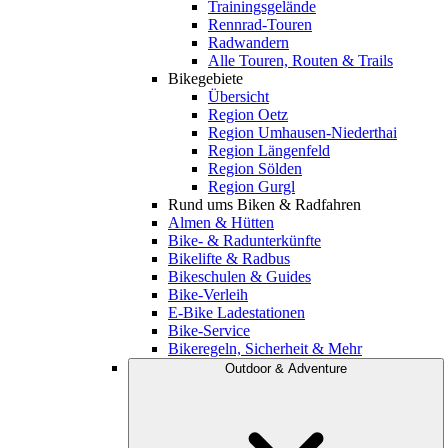
Trainingsgelände
Rennrad-Touren
Radwandern
Alle Touren, Routen & Trails
Bikegebiete
Übersicht
Region Oetz
Region Umhausen-Niederthai
Region Längenfeld
Region Sölden
Region Gurgl
Rund ums Biken & Radfahren
Almen & Hütten
Bike- & Radunterkünfte
Bikelifte & Radbus
Bikeschulen & Guides
Bike-Verleih
E-Bike Ladestationen
Bike-Service
Bikeregeln, Sicherheit & Mehr
Outdoor & Adventure