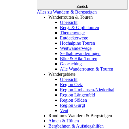
Zurück
Alles zu Wandern & Bergsteigen
Wanderrouten & Touren
Übersicht
Berg- & Gipfeltouren
Themenwege
Entdeckerwege
Hochalpine Touren
Weitwanderwege
Seilbahnwanderungen
Bike & Hike Touren
Geocaching
Alle Wanderrouten & Touren
Wandergebiete
Übersicht
Region Oetz
Region Umhausen-Niederthai
Region Längenfeld
Region Sölden
Region Gurgl
Vent
Rund ums Wandern & Bergsteigen
Almen & Hütten
Bergbahnen & Aufstiegshilfen