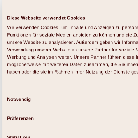
Diese Webseite verwendet Cookies
Wir verwenden Cookies, um Inhalte und Anzeigen zu persona
Funktionen für soziale Medien anbieten zu können und die Zug
unsere Website zu analysieren. Außerdem geben wir Informat
Verwendung unserer Website an unsere Partner für soziale 
Zurück
Alles zum Skigebiet Hochoetz
Werbung und Analysen weiter. Unsere Partner führen diese 
Skipasspreise
möglicherweise mit weiteren Daten zusammen, die Sie ihnen 
Übersicht
haben oder die sie im Rahmen Ihrer Nutzung der Dienste g
Winter 2026 / 2027
Online-Skiticketshop
Hochoetz
Happy Family Wochen
Einwilligungsauswahl
Hochoetz-Kühtai Skipass
Notwendig
Skigebietsinformationen
Übersicht
Live-Infos & Skigebietsnews
Skigebietsplan, Lifte & Pisten
Präferenzen
Skibus
Parken
Highlights im Skigebiet
Statistiken