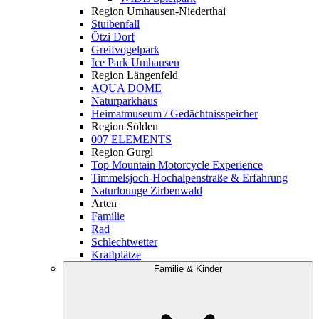
Region Umhausen-Niederthai
Stuibenfall
Ötzi Dorf
Greifvogelpark
Ice Park Umhausen
Region Längenfeld
AQUA DOME
Naturparkhaus
Heimatmuseum / Gedächtnisspeicher
Region Sölden
007 ELEMENTS
Region Gurgl
Top Mountain Motorcycle Experience
Timmelsjoch-Hochalpenstraße & Erfahrung
Naturlounge Zirbenwald
Arten
Familie
Rad
Schlechtwetter
Kraftplätze
Familie & Kinder