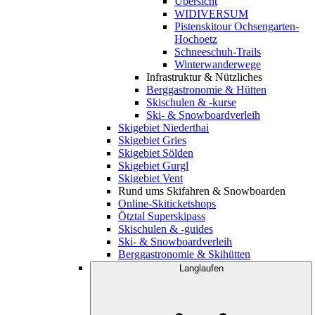
Übersicht
WIDIVERSUM
Pistenskitour Ochsengarten-
Hochoetz
Schneeschuh-Trails
Winterwanderwege
Infrastruktur & Nützliches
Berggastronomie & Hütten
Skischulen & -kurse
Ski- & Snowboardverleih
Skigebiet Niederthai
Skigebiet Gries
Skigebiet Sölden
Skigebiet Gurgl
Skigebiet Vent
Rund ums Skifahren & Snowboarden
Online-Skiticketshops
Ötztal Superskipass
Skischulen & -guides
Ski- & Snowboardverleih
Berggastronomie & Skihütten
Langlaufen