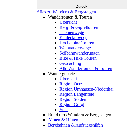
Zurück
Alles zu Wandern & Bergsteigen
Wanderrouten & Touren
Übersicht
Berg- & Gipfeltouren
Themenwege
Entdeckerwege
Hochalpine Touren
Weitwanderwege
Seilbahnwanderungen
Bike & Hike Touren
Geocaching
Alle Wanderrouten & Touren
Wandergebiete
Übersicht
Region Oetz
Region Umhausen-Niederthai
Region Längenfeld
Region Sölden
Region Gurgl
Vent
Rund ums Wandern & Bergsteigen
Almen & Hütten
Bergbahnen & Aufstiegshilfen