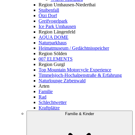
Region Umhausen-Niederthai
Stuibenfall
Ötzi Dorf
Greifvogelpark
Ice Park Umhausen
Region Längenfeld
AQUA DOME
Naturparkhaus
Heimatmuseum / Gedächtnisspeicher
Region Sölden
007 ELEMENTS
Region Gurgl
Top Mountain Motorcycle Experience
Timmelsjoch-Hochalpenstraße & Erfahrung
Naturlounge Zirbenwald
Arten
Familie
Rad
Schlechtwetter
Kraftplätze
Familie & Kinder