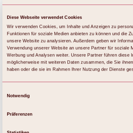
Diese Webseite verwendet Cookies
Wir verwenden Cookies, um Inhalte und Anzeigen zu persona
Funktionen für soziale Medien anbieten zu können und die Zug
unsere Website zu analysieren. Außerdem geben wir Informat
Verwendung unserer Website an unsere Partner für soziale 
Zurück
Alles zum Skigebiet Hochoetz
Werbung und Analysen weiter. Unsere Partner führen diese 
Skipasspreise
möglicherweise mit weiteren Daten zusammen, die Sie ihnen 
Übersicht
haben oder die sie im Rahmen Ihrer Nutzung der Dienste g
Winter 2026 / 2027
Online-Skiticketshop
Hochoetz
Happy Family Wochen
Einwilligungsauswahl
Hochoetz-Kühtai Skipass
Notwendig
Skigebietsinformationen
Übersicht
Live-Infos & Skigebietsnews
Skigebietsplan, Lifte & Pisten
Präferenzen
Skibus
Parken
Highlights im Skigebiet
Statistiken