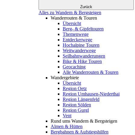
Zurück
Alles zu Wandern & Bergsteigen
Wanderrouten & Touren
Übersicht
Berg- & Gipfeltouren
Themenwege
Entdeckerwege
Hochalpine Touren
Weitwanderwege
Seilbahnwanderungen
Bike & Hike Touren
Geocaching
Alle Wanderrouten & Touren
Wandergebiete
Übersicht
Region Oetz
Region Umhausen-Niederthai
Region Längenfeld
Region Sölden
Region Gurgl
Vent
Rund ums Wandern & Bergsteigen
Almen & Hütten
Bergbahnen & Aufstiegshilfen