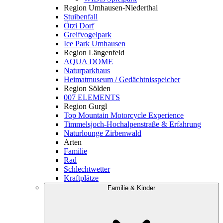
Region Umhausen-Niederthai
Stuibenfall
Ötzi Dorf
Greifvogelpark
Ice Park Umhausen
Region Längenfeld
AQUA DOME
Naturparkhaus
Heimatmuseum / Gedächtnisspeicher
Region Sölden
007 ELEMENTS
Region Gurgl
Top Mountain Motorcycle Experience
Timmelsjoch-Hochalpenstraße & Erfahrung
Naturlounge Zirbenwald
Arten
Familie
Rad
Schlechtwetter
Kraftplätze
Familie & Kinder