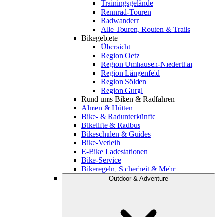
Trainingsgelände
Rennrad-Touren
Radwandern
Alle Touren, Routen & Trails
Bikegebiete
Übersicht
Region Oetz
Region Umhausen-Niederthai
Region Längenfeld
Region Sölden
Region Gurgl
Rund ums Biken & Radfahren
Almen & Hütten
Bike- & Radunterkünfte
Bikelifte & Radbus
Bikeschulen & Guides
Bike-Verleih
E-Bike Ladestationen
Bike-Service
Bikeregeln, Sicherheit & Mehr
Outdoor & Adventure