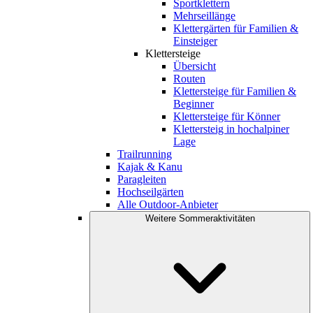
Sportklettern
Mehrseillänge
Klettergärten für Familien &
Einsteiger
Klettersteige
Übersicht
Routen
Klettersteige für Familien &
Beginner
Klettersteige für Könner
Klettersteig in hochalpiner
Lage
Trailrunning
Kajak & Kanu
Paragleiten
Hochseilgärten
Alle Outdoor-Anbieter
Weitere Sommeraktivitäten