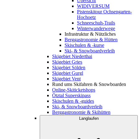
Übersicht
WIDIVERSUM
Pistenskitour Ochsengarten-
Hochoetz
Schneeschuh-Trails
Winterwanderwege
Infrastruktur & Nützliches
Berggastronomie & Hütten
Skischulen & -kurse
Ski- & Snowboardverleih
Skigebiet Niederthai
Skigebiet Gries
Skigebiet Sölden
Skigebiet Gurgl
Skigebiet Vent
Rund ums Skifahren & Snowboarden
Online-Skiticketshops
Ötztal Superskipass
Skischulen & -guides
Ski- & Snowboardverleih
Berggastronomie & Skihütten
Langlaufen