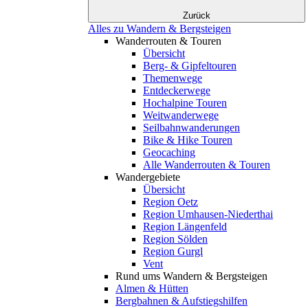
Zurück
Alles zu Wandern & Bergsteigen
Wanderrouten & Touren
Übersicht
Berg- & Gipfeltouren
Themenwege
Entdeckerwege
Hochalpine Touren
Weitwanderwege
Seilbahnwanderungen
Bike & Hike Touren
Geocaching
Alle Wanderrouten & Touren
Wandergebiete
Übersicht
Region Oetz
Region Umhausen-Niederthai
Region Längenfeld
Region Sölden
Region Gurgl
Vent
Rund ums Wandern & Bergsteigen
Almen & Hütten
Bergbahnen & Aufstiegshilfen