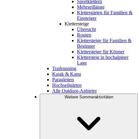
Sportklettern
Mehrseillänge
Klettergärten für Familien &
Einsteiger
Klettersteige
Übersicht
Routen
Klettersteige für Familien &
Beginner
Klettersteige für Könner
Klettersteig in hochalpiner
Lage
Trailrunning
Kajak & Kanu
Paragleiten
Hochseilgärten
Alle Outdoor-Anbieter
Weitere Sommeraktivitäten