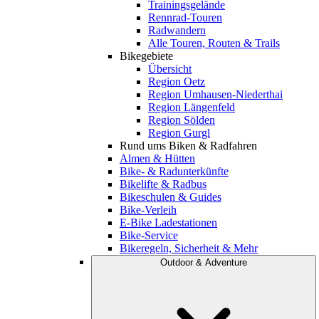
Trainingsgelände
Rennrad-Touren
Radwandern
Alle Touren, Routen & Trails
Bikegebiete
Übersicht
Region Oetz
Region Umhausen-Niederthai
Region Längenfeld
Region Sölden
Region Gurgl
Rund ums Biken & Radfahren
Almen & Hütten
Bike- & Radunterkünfte
Bikelifte & Radbus
Bikeschulen & Guides
Bike-Verleih
E-Bike Ladestationen
Bike-Service
Bikeregeln, Sicherheit & Mehr
Outdoor & Adventure