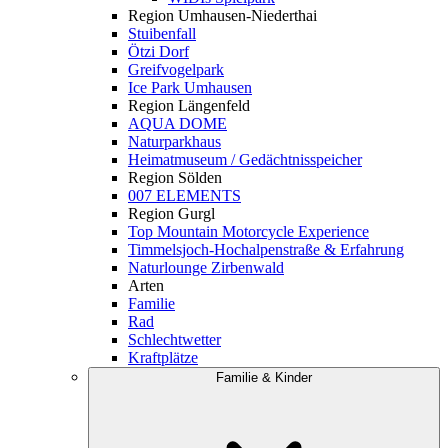
Region Umhausen-Niederthai
Stuibenfall
Ötzi Dorf
Greifvogelpark
Ice Park Umhausen
Region Längenfeld
AQUA DOME
Naturparkhaus
Heimatmuseum / Gedächtnisspeicher
Region Sölden
007 ELEMENTS
Region Gurgl
Top Mountain Motorcycle Experience
Timmelsjoch-Hochalpenstraße & Erfahrung
Naturlounge Zirbenwald
Arten
Familie
Rad
Schlechtwetter
Kraftplätze
Familie & Kinder