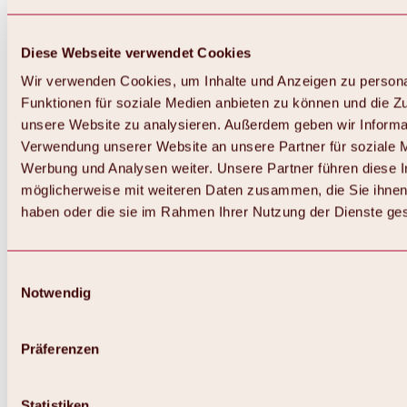
Diese Webseite verwendet Cookies
Wir verwenden Cookies, um Inhalte und Anzeigen zu persona
Funktionen für soziale Medien anbieten zu können und die Zug
unsere Website zu analysieren. Außerdem geben wir Informat
Verwendung unserer Website an unsere Partner für soziale 
Zurück
Alles zum Skigebiet Hochoetz
Werbung und Analysen weiter. Unsere Partner führen diese 
Skipasspreise
möglicherweise mit weiteren Daten zusammen, die Sie ihnen 
Übersicht
haben oder die sie im Rahmen Ihrer Nutzung der Dienste g
Winter 2026 / 2027
Online-Skiticketshop
Hochoetz
Happy Family Wochen
Einwilligungsauswahl
Hochoetz-Kühtai Skipass
Notwendig
Skigebietsinformationen
Übersicht
Live-Infos & Skigebietsnews
Skigebietsplan, Lifte & Pisten
Präferenzen
Skibus
Parken
Highlights im Skigebiet
Statistiken