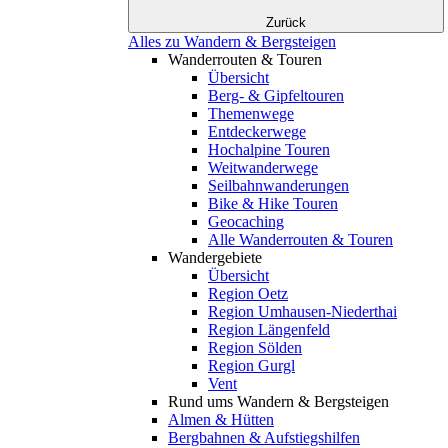
Zurück
Alles zu Wandern & Bergsteigen
Wanderrouten & Touren
Übersicht
Berg- & Gipfeltouren
Themenwege
Entdeckerwege
Hochalpine Touren
Weitwanderwege
Seilbahnwanderungen
Bike & Hike Touren
Geocaching
Alle Wanderrouten & Touren
Wandergebiete
Übersicht
Region Oetz
Region Umhausen-Niederthai
Region Längenfeld
Region Sölden
Region Gurgl
Vent
Rund ums Wandern & Bergsteigen
Almen & Hütten
Bergbahnen & Aufstiegshilfen