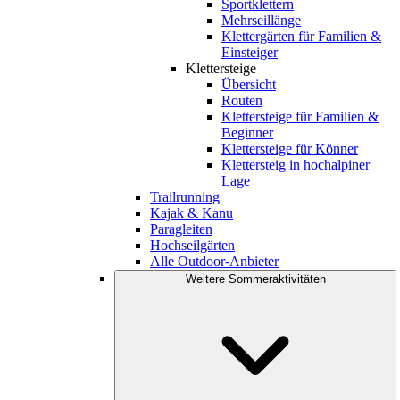
Sportklettern
Mehrseillänge
Klettergärten für Familien &
Einsteiger
Klettersteige
Übersicht
Routen
Klettersteige für Familien &
Beginner
Klettersteige für Könner
Klettersteig in hochalpiner
Lage
Trailrunning
Kajak & Kanu
Paragleiten
Hochseilgärten
Alle Outdoor-Anbieter
Weitere Sommeraktivitäten