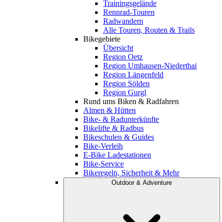
Trainingsgelände
Rennrad-Touren
Radwandern
Alle Touren, Routen & Trails
Bikegebiete
Übersicht
Region Oetz
Region Umhausen-Niederthai
Region Längenfeld
Region Sölden
Region Gurgl
Rund ums Biken & Radfahren
Almen & Hütten
Bike- & Radunterkünfte
Bikelifte & Radbus
Bikeschulen & Guides
Bike-Verleih
E-Bike Ladestationen
Bike-Service
Bikeregeln, Sicherheit & Mehr
Outdoor & Adventure