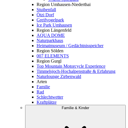
Region Umhausen-Niederthai
Stuibenfall
Ötzi Dorf
Greifvogelpark
Ice Park Umhausen
Region Längenfeld
AQUA DOME
Naturparkhaus
Heimatmuseum / Gedächtnisspeicher
Region Sölden
007 ELEMENTS
Region Gurgl
Top Mountain Motorcycle Experience
Timmelsjoch-Hochalpenstraße & Erfahrung
Naturlounge Zirbenwald
Arten
Familie
Rad
Schlechtwetter
Kraftplätze
Familie & Kinder