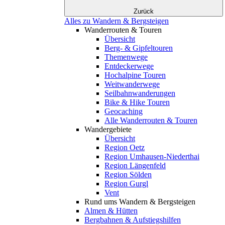
Zurück
Alles zu Wandern & Bergsteigen
Wanderrouten & Touren
Übersicht
Berg- & Gipfeltouren
Themenwege
Entdeckerwege
Hochalpine Touren
Weitwanderwege
Seilbahnwanderungen
Bike & Hike Touren
Geocaching
Alle Wanderrouten & Touren
Wandergebiete
Übersicht
Region Oetz
Region Umhausen-Niederthai
Region Längenfeld
Region Sölden
Region Gurgl
Vent
Rund ums Wandern & Bergsteigen
Almen & Hütten
Bergbahnen & Aufstiegshilfen