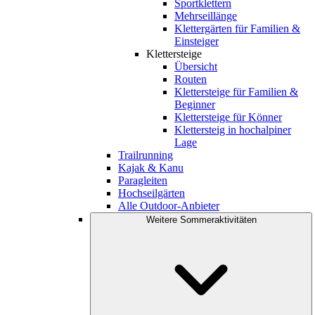
Sportklettern
Mehrseillänge
Klettergärten für Familien &
Einsteiger
Klettersteige
Übersicht
Routen
Klettersteige für Familien &
Beginner
Klettersteige für Könner
Klettersteig in hochalpiner
Lage
Trailrunning
Kajak & Kanu
Paragleiten
Hochseilgärten
Alle Outdoor-Anbieter
Weitere Sommeraktivitäten