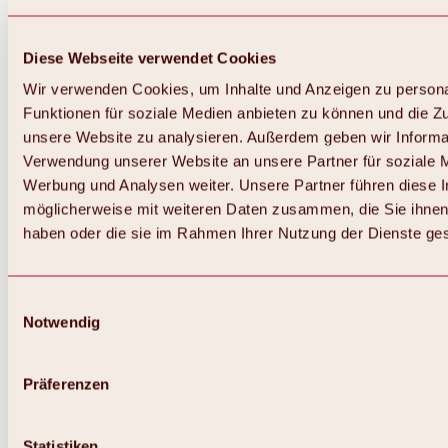
Diese Webseite verwendet Cookies
Wir verwenden Cookies, um Inhalte und Anzeigen zu persona
Funktionen für soziale Medien anbieten zu können und die Zug
unsere Website zu analysieren. Außerdem geben wir Informat
Verwendung unserer Website an unsere Partner für soziale 
Zurück
Alles zum Skigebiet Hochoetz
Werbung und Analysen weiter. Unsere Partner führen diese 
Skipasspreise
möglicherweise mit weiteren Daten zusammen, die Sie ihnen 
Übersicht
haben oder die sie im Rahmen Ihrer Nutzung der Dienste g
Winter 2026 / 2027
Online-Skiticketshop
Hochoetz
Happy Family Wochen
Einwilligungsauswahl
Hochoetz-Kühtai Skipass
Notwendig
Skigebietsinformationen
Übersicht
Live-Infos & Skigebietsnews
Skigebietsplan, Lifte & Pisten
Präferenzen
Skibus
Parken
Highlights im Skigebiet
Statistiken