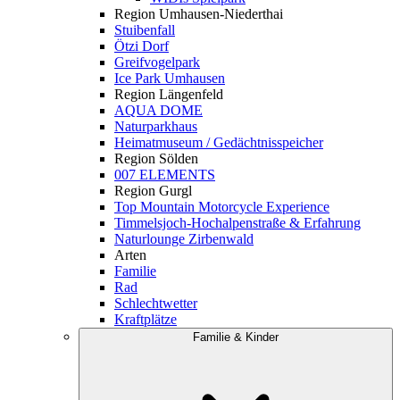
Region Umhausen-Niederthai
Stuibenfall
Ötzi Dorf
Greifvogelpark
Ice Park Umhausen
Region Längenfeld
AQUA DOME
Naturparkhaus
Heimatmuseum / Gedächtnisspeicher
Region Sölden
007 ELEMENTS
Region Gurgl
Top Mountain Motorcycle Experience
Timmelsjoch-Hochalpenstraße & Erfahrung
Naturlounge Zirbenwald
Arten
Familie
Rad
Schlechtwetter
Kraftplätze
Familie & Kinder