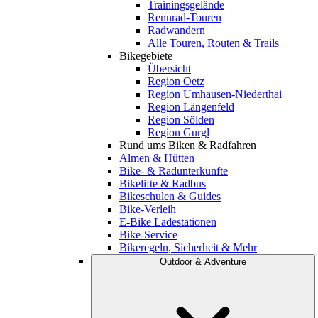
Trainingsgelände
Rennrad-Touren
Radwandern
Alle Touren, Routen & Trails
Bikegebiete
Übersicht
Region Oetz
Region Umhausen-Niederthai
Region Längenfeld
Region Sölden
Region Gurgl
Rund ums Biken & Radfahren
Almen & Hütten
Bike- & Radunterkünfte
Bikelifte & Radbus
Bikeschulen & Guides
Bike-Verleih
E-Bike Ladestationen
Bike-Service
Bikeregeln, Sicherheit & Mehr
Outdoor & Adventure