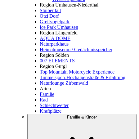
Region Umhausen-Niederthai
Stuibenfall
Ötzi Dorf
Greifvogelpark
Ice Park Umhausen
Region Längenfeld
AQUA DOME
Naturparkhaus
Heimatmuseum / Gedächtnisspeicher
Region Sölden
007 ELEMENTS
Region Gurgl
Top Mountain Motorcycle Experience
Timmelsjoch-Hochalpenstraße & Erfahrung
Naturlounge Zirbenwald
Arten
Familie
Rad
Schlechtwetter
Kraftplätze
Familie & Kinder