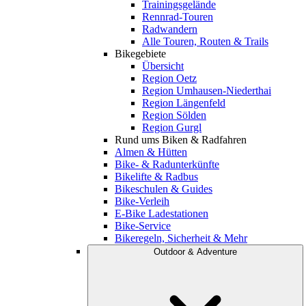
Trainingsgelände
Rennrad-Touren
Radwandern
Alle Touren, Routen & Trails
Bikegebiete
Übersicht
Region Oetz
Region Umhausen-Niederthai
Region Längenfeld
Region Sölden
Region Gurgl
Rund ums Biken & Radfahren
Almen & Hütten
Bike- & Radunterkünfte
Bikelifte & Radbus
Bikeschulen & Guides
Bike-Verleih
E-Bike Ladestationen
Bike-Service
Bikeregeln, Sicherheit & Mehr
Outdoor & Adventure