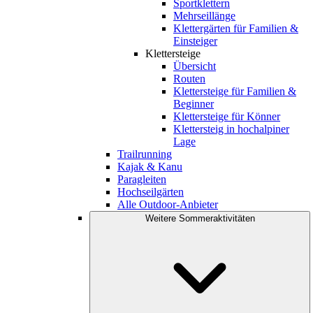
Sportklettern
Mehrseillänge
Klettergärten für Familien &
Einsteiger
Klettersteige
Übersicht
Routen
Klettersteige für Familien &
Beginner
Klettersteige für Könner
Klettersteig in hochalpiner
Lage
Trailrunning
Kajak & Kanu
Paragleiten
Hochseilgärten
Alle Outdoor-Anbieter
Weitere Sommeraktivitäten