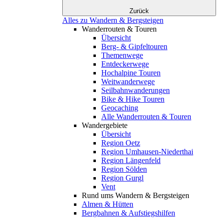
Zurück
Alles zu Wandern & Bergsteigen
Wanderrouten & Touren
Übersicht
Berg- & Gipfeltouren
Themenwege
Entdeckerwege
Hochalpine Touren
Weitwanderwege
Seilbahnwanderungen
Bike & Hike Touren
Geocaching
Alle Wanderrouten & Touren
Wandergebiete
Übersicht
Region Oetz
Region Umhausen-Niederthai
Region Längenfeld
Region Sölden
Region Gurgl
Vent
Rund ums Wandern & Bergsteigen
Almen & Hütten
Bergbahnen & Aufstiegshilfen