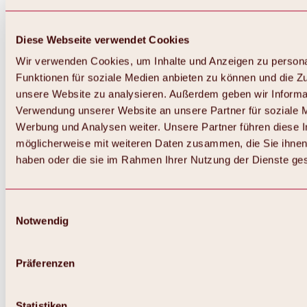
Diese Webseite verwendet Cookies
Wir verwenden Cookies, um Inhalte und Anzeigen zu persona
Funktionen für soziale Medien anbieten zu können und die Zug
unsere Website zu analysieren. Außerdem geben wir Informat
Verwendung unserer Website an unsere Partner für soziale 
Zurück
Alles zum Skigebiet Hochoetz
Werbung und Analysen weiter. Unsere Partner führen diese 
Skipasspreise
möglicherweise mit weiteren Daten zusammen, die Sie ihnen 
Übersicht
haben oder die sie im Rahmen Ihrer Nutzung der Dienste g
Winter 2026 / 2027
Online-Skiticketshop
Hochoetz
Happy Family Wochen
Einwilligungsauswahl
Hochoetz-Kühtai Skipass
Notwendig
Skigebietsinformationen
Übersicht
Live-Infos & Skigebietsnews
Skigebietsplan, Lifte & Pisten
Präferenzen
Skibus
Parken
Highlights im Skigebiet
Statistiken