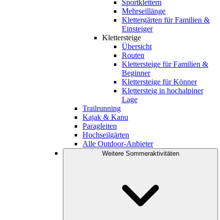
Sportklettern
Mehrseillänge
Klettergärten für Familien &
Einsteiger
Klettersteige
Übersicht
Routen
Klettersteige für Familien &
Beginner
Klettersteige für Könner
Klettersteig in hochalpiner
Lage
Trailrunning
Kajak & Kanu
Paragleiten
Hochseilgärten
Alle Outdoor-Anbieter
Weitere Sommeraktivitäten