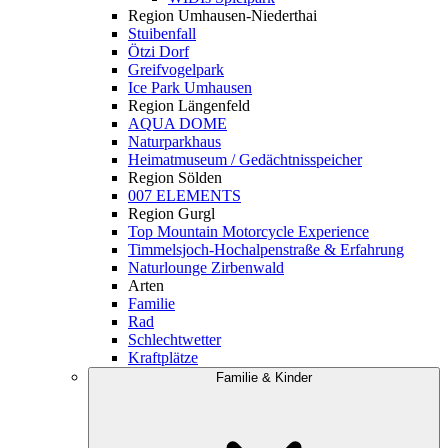
Region Umhausen-Niederthai
Stuibenfall
Ötzi Dorf
Greifvogelpark
Ice Park Umhausen
Region Längenfeld
AQUA DOME
Naturparkhaus
Heimatmuseum / Gedächtnisspeicher
Region Sölden
007 ELEMENTS
Region Gurgl
Top Mountain Motorcycle Experience
Timmelsjoch-Hochalpenstraße & Erfahrung
Naturlounge Zirbenwald
Arten
Familie
Rad
Schlechtwetter
Kraftplätze
Familie & Kinder