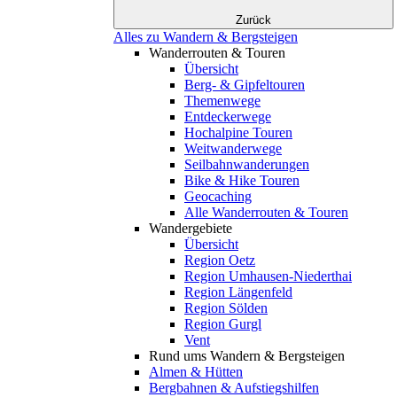
Zurück
Alles zu Wandern & Bergsteigen
Wanderrouten & Touren
Übersicht
Berg- & Gipfeltouren
Themenwege
Entdeckerwege
Hochalpine Touren
Weitwanderwege
Seilbahnwanderungen
Bike & Hike Touren
Geocaching
Alle Wanderrouten & Touren
Wandergebiete
Übersicht
Region Oetz
Region Umhausen-Niederthai
Region Längenfeld
Region Sölden
Region Gurgl
Vent
Rund ums Wandern & Bergsteigen
Almen & Hütten
Bergbahnen & Aufstiegshilfen