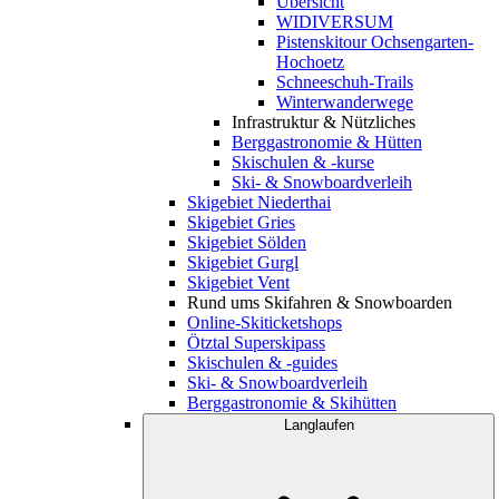
Übersicht
WIDIVERSUM
Pistenskitour Ochsengarten-
Hochoetz
Schneeschuh-Trails
Winterwanderwege
Infrastruktur & Nützliches
Berggastronomie & Hütten
Skischulen & -kurse
Ski- & Snowboardverleih
Skigebiet Niederthai
Skigebiet Gries
Skigebiet Sölden
Skigebiet Gurgl
Skigebiet Vent
Rund ums Skifahren & Snowboarden
Online-Skiticketshops
Ötztal Superskipass
Skischulen & -guides
Ski- & Snowboardverleih
Berggastronomie & Skihütten
Langlaufen