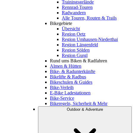
Trainingsgelände
Rennrad-Touren
Radwandern
Alle Touren, Routen & Trails
Bikegebiete
Übersicht
Region Oetz
Region Umhausen-Niederthai
Region Längenfeld
Region Sölden
Region Gurgl
Rund ums Biken & Radfahren
Almen & Hütten
Bike- & Radunterkünfte
Bikelifte & Radbus
Bikeschulen & Guides
Bike-Verleih
E-Bike Ladestationen
Bike-Service
Bikeregeln, Sicherheit & Mehr
Outdoor & Adventure