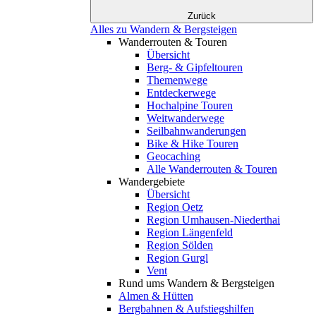
Zurück
Alles zu Wandern & Bergsteigen
Wanderrouten & Touren
Übersicht
Berg- & Gipfeltouren
Themenwege
Entdeckerwege
Hochalpine Touren
Weitwanderwege
Seilbahnwanderungen
Bike & Hike Touren
Geocaching
Alle Wanderrouten & Touren
Wandergebiete
Übersicht
Region Oetz
Region Umhausen-Niederthai
Region Längenfeld
Region Sölden
Region Gurgl
Vent
Rund ums Wandern & Bergsteigen
Almen & Hütten
Bergbahnen & Aufstiegshilfen