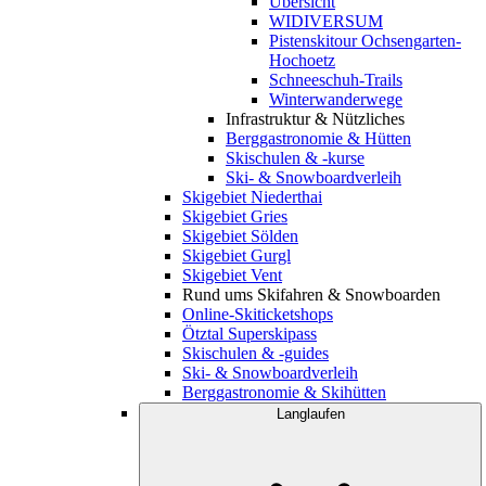
Übersicht
WIDIVERSUM
Pistenskitour Ochsengarten-
Hochoetz
Schneeschuh-Trails
Winterwanderwege
Infrastruktur & Nützliches
Berggastronomie & Hütten
Skischulen & -kurse
Ski- & Snowboardverleih
Skigebiet Niederthai
Skigebiet Gries
Skigebiet Sölden
Skigebiet Gurgl
Skigebiet Vent
Rund ums Skifahren & Snowboarden
Online-Skiticketshops
Ötztal Superskipass
Skischulen & -guides
Ski- & Snowboardverleih
Berggastronomie & Skihütten
Langlaufen