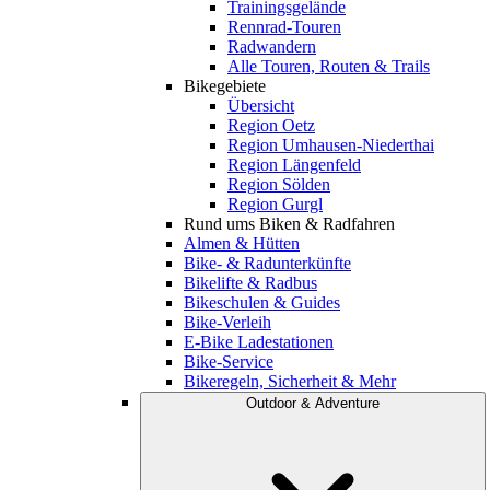
Trainingsgelände
Rennrad-Touren
Radwandern
Alle Touren, Routen & Trails
Bikegebiete
Übersicht
Region Oetz
Region Umhausen-Niederthai
Region Längenfeld
Region Sölden
Region Gurgl
Rund ums Biken & Radfahren
Almen & Hütten
Bike- & Radunterkünfte
Bikelifte & Radbus
Bikeschulen & Guides
Bike-Verleih
E-Bike Ladestationen
Bike-Service
Bikeregeln, Sicherheit & Mehr
Outdoor & Adventure