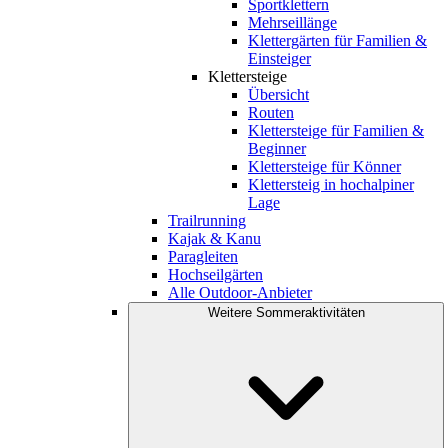
Sportklettern
Mehrseillänge
Klettergärten für Familien &
Einsteiger
Klettersteige
Übersicht
Routen
Klettersteige für Familien &
Beginner
Klettersteige für Könner
Klettersteig in hochalpiner
Lage
Trailrunning
Kajak & Kanu
Paragleiten
Hochseilgärten
Alle Outdoor-Anbieter
Weitere Sommeraktivitäten