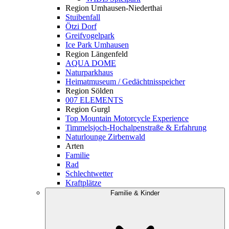
Region Umhausen-Niederthai
Stuibenfall
Ötzi Dorf
Greifvogelpark
Ice Park Umhausen
Region Längenfeld
AQUA DOME
Naturparkhaus
Heimatmuseum / Gedächtnisspeicher
Region Sölden
007 ELEMENTS
Region Gurgl
Top Mountain Motorcycle Experience
Timmelsjoch-Hochalpenstraße & Erfahrung
Naturlounge Zirbenwald
Arten
Familie
Rad
Schlechtwetter
Kraftplätze
Familie & Kinder