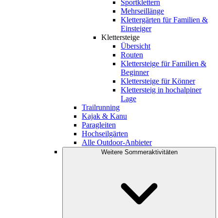
Sportklettern
Mehrseillänge
Klettergärten für Familien &
Einsteiger
Klettersteige
Übersicht
Routen
Klettersteige für Familien &
Beginner
Klettersteige für Könner
Klettersteig in hochalpiner
Lage
Trailrunning
Kajak & Kanu
Paragleiten
Hochseilgärten
Alle Outdoor-Anbieter
Weitere Sommeraktivitäten