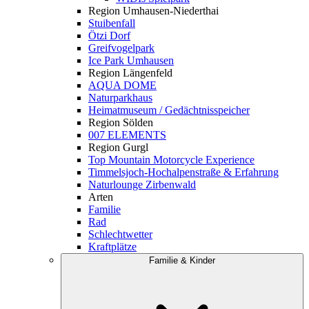
Region Umhausen-Niederthai
Stuibenfall
Ötzi Dorf
Greifvogelpark
Ice Park Umhausen
Region Längenfeld
AQUA DOME
Naturparkhaus
Heimatmuseum / Gedächtnisspeicher
Region Sölden
007 ELEMENTS
Region Gurgl
Top Mountain Motorcycle Experience
Timmelsjoch-Hochalpenstraße & Erfahrung
Naturlounge Zirbenwald
Arten
Familie
Rad
Schlechtwetter
Kraftplätze
Familie & Kinder