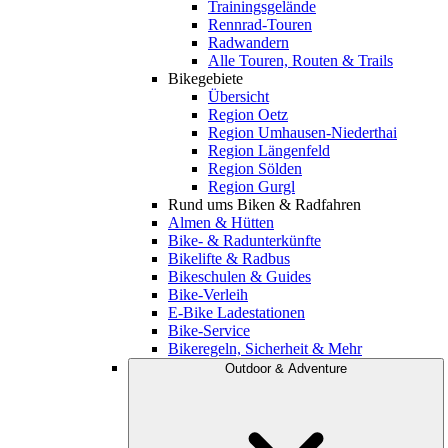
Trainingsgelände
Rennrad-Touren
Radwandern
Alle Touren, Routen & Trails
Bikegebiete
Übersicht
Region Oetz
Region Umhausen-Niederthai
Region Längenfeld
Region Sölden
Region Gurgl
Rund ums Biken & Radfahren
Almen & Hütten
Bike- & Radunterkünfte
Bikelifte & Radbus
Bikeschulen & Guides
Bike-Verleih
E-Bike Ladestationen
Bike-Service
Bikeregeln, Sicherheit & Mehr
Outdoor & Adventure