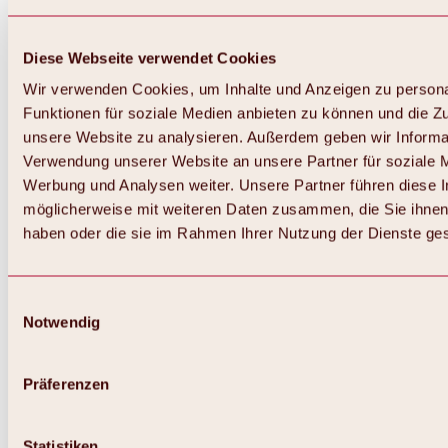
Diese Webseite verwendet Cookies
Wir verwenden Cookies, um Inhalte und Anzeigen zu persona
Funktionen für soziale Medien anbieten zu können und die Zug
unsere Website zu analysieren. Außerdem geben wir Informat
Verwendung unserer Website an unsere Partner für soziale 
Zurück
Alles zum Skigebiet Hochoetz
Werbung und Analysen weiter. Unsere Partner führen diese 
Skipasspreise
möglicherweise mit weiteren Daten zusammen, die Sie ihnen 
Übersicht
haben oder die sie im Rahmen Ihrer Nutzung der Dienste g
Winter 2026 / 2027
Online-Skiticketshop
Hochoetz
Happy Family Wochen
Einwilligungsauswahl
Hochoetz-Kühtai Skipass
Notwendig
Skigebietsinformationen
Übersicht
Live-Infos & Skigebietsnews
Skigebietsplan, Lifte & Pisten
Präferenzen
Skibus
Parken
Highlights im Skigebiet
Statistiken