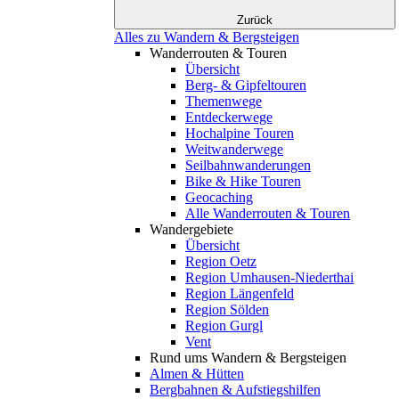
Zurück
Alles zu Wandern & Bergsteigen
Wanderrouten & Touren
Übersicht
Berg- & Gipfeltouren
Themenwege
Entdeckerwege
Hochalpine Touren
Weitwanderwege
Seilbahnwanderungen
Bike & Hike Touren
Geocaching
Alle Wanderrouten & Touren
Wandergebiete
Übersicht
Region Oetz
Region Umhausen-Niederthai
Region Längenfeld
Region Sölden
Region Gurgl
Vent
Rund ums Wandern & Bergsteigen
Almen & Hütten
Bergbahnen & Aufstiegshilfen