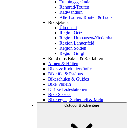
Trainingsgelände
Rennrad-Touren
Radwandern
Alle Touren, Routen & Trails
Bikegebiete
Übersicht
Region Oetz
Region Umhausen-Niederthai
Region Längenfeld
Region Sölden
Region Gurgl
Rund ums Biken & Radfahren
Almen & Hütten
Bike- & Radunterkünfte
Bikelifte & Radbus
Bikeschulen & Guides
Bike-Verleih
E-Bike Ladestationen
Bike-Service
Bikeregeln, Sicherheit & Mehr
Outdoor & Adventure