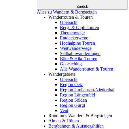
Zurück
Alles zu Wandern & Bergsteigen
Wanderrouten & Touren
Übersicht
Berg- & Gipfeltouren
Themenwege
Entdeckerwege
Hochalpine Touren
Weitwanderwege
Seilbahnwanderungen
Bike & Hike Touren
Geocaching
Alle Wanderrouten & Touren
Wandergebiete
Übersicht
Region Oetz
Region Umhausen-Niederthai
Region Längenfeld
Region Sölden
Region Gurgl
Vent
Rund ums Wandern & Bergsteigen
Almen & Hütten
Bergbahnen & Aufstiegshilfen