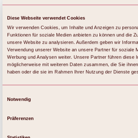
Diese Webseite verwendet Cookies
Wir verwenden Cookies, um Inhalte und Anzeigen zu persona
Funktionen für soziale Medien anbieten zu können und die Zug
unsere Website zu analysieren. Außerdem geben wir Informat
Verwendung unserer Website an unsere Partner für soziale 
Zurück
Alles zum Skigebiet Hochoetz
Werbung und Analysen weiter. Unsere Partner führen diese 
Skipasspreise
möglicherweise mit weiteren Daten zusammen, die Sie ihnen 
Übersicht
haben oder die sie im Rahmen Ihrer Nutzung der Dienste g
Winter 2026 / 2027
Online-Skiticketshop
Hochoetz
Happy Family Wochen
Einwilligungsauswahl
Hochoetz-Kühtai Skipass
Notwendig
Skigebietsinformationen
Übersicht
Live-Infos & Skigebietsnews
Skigebietsplan, Lifte & Pisten
Präferenzen
Skibus
Parken
Highlights im Skigebiet
Statistiken