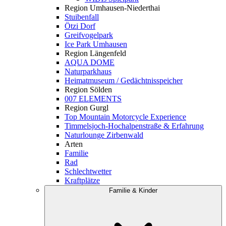
Region Umhausen-Niederthai
Stuibenfall
Ötzi Dorf
Greifvogelpark
Ice Park Umhausen
Region Längenfeld
AQUA DOME
Naturparkhaus
Heimatmuseum / Gedächtnisspeicher
Region Sölden
007 ELEMENTS
Region Gurgl
Top Mountain Motorcycle Experience
Timmelsjoch-Hochalpenstraße & Erfahrung
Naturlounge Zirbenwald
Arten
Familie
Rad
Schlechtwetter
Kraftplätze
Familie & Kinder