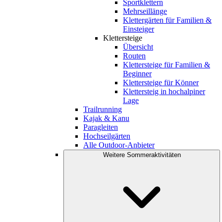
Sportklettern
Mehrseillänge
Klettergärten für Familien &
Einsteiger
Klettersteige
Übersicht
Routen
Klettersteige für Familien &
Beginner
Klettersteige für Könner
Klettersteig in hochalpiner
Lage
Trailrunning
Kajak & Kanu
Paragleiten
Hochseilgärten
Alle Outdoor-Anbieter
Weitere Sommeraktivitäten