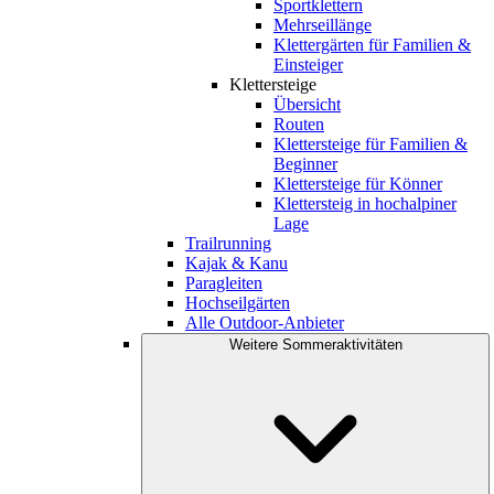
Sportklettern
Mehrseillänge
Klettergärten für Familien &
Einsteiger
Klettersteige
Übersicht
Routen
Klettersteige für Familien &
Beginner
Klettersteige für Könner
Klettersteig in hochalpiner
Lage
Trailrunning
Kajak & Kanu
Paragleiten
Hochseilgärten
Alle Outdoor-Anbieter
Weitere Sommeraktivitäten