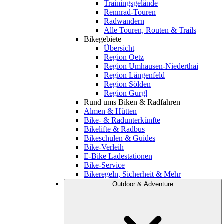
Trainingsgelände
Rennrad-Touren
Radwandern
Alle Touren, Routen & Trails
Bikegebiete
Übersicht
Region Oetz
Region Umhausen-Niederthai
Region Längenfeld
Region Sölden
Region Gurgl
Rund ums Biken & Radfahren
Almen & Hütten
Bike- & Radunterkünfte
Bikelifte & Radbus
Bikeschulen & Guides
Bike-Verleih
E-Bike Ladestationen
Bike-Service
Bikeregeln, Sicherheit & Mehr
Outdoor & Adventure