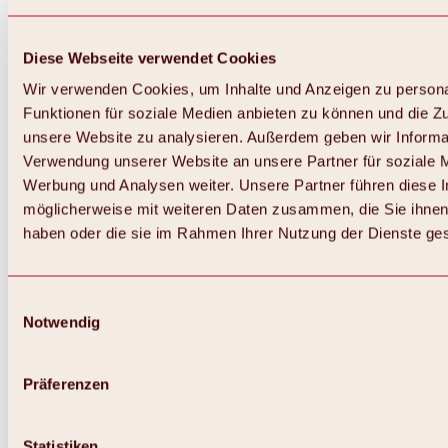
Diese Webseite verwendet Cookies
Wir verwenden Cookies, um Inhalte und Anzeigen zu persona
Funktionen für soziale Medien anbieten zu können und die Zug
unsere Website zu analysieren. Außerdem geben wir Informat
Verwendung unserer Website an unsere Partner für soziale 
Zurück
Alles zum Skigebiet Hochoetz
Werbung und Analysen weiter. Unsere Partner führen diese 
Skipasspreise
möglicherweise mit weiteren Daten zusammen, die Sie ihnen 
Übersicht
haben oder die sie im Rahmen Ihrer Nutzung der Dienste g
Winter 2026 / 2027
Online-Skiticketshop
Hochoetz
Happy Family Wochen
Einwilligungsauswahl
Hochoetz-Kühtai Skipass
Notwendig
Skigebietsinformationen
Übersicht
Live-Infos & Skigebietsnews
Skigebietsplan, Lifte & Pisten
Präferenzen
Skibus
Parken
Highlights im Skigebiet
Statistiken