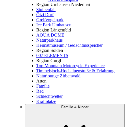
Region Umhausen-Niederthai
Stuibenfall
Ötzi Dorf
Greifvogelpark
Ice Park Umhausen
Region Längenfeld
AQUA DOME
Naturparkhaus
Heimatmuseum / Gedächtnisspeicher
Region Sölden
007 ELEMENTS
Region Gurgl
Top Mountain Motorcycle Experience
Timmelsjoch-Hochalpenstraße & Erfahrung
Naturlounge Zirbenwald
Arten
Familie
Rad
Schlechtwetter
Kraftplätze
Familie & Kinder