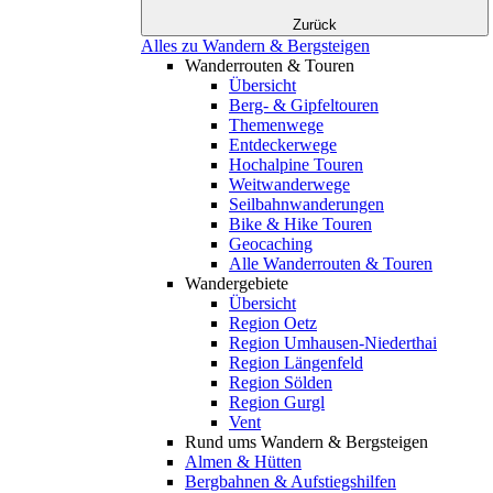
Zurück
Alles zu Wandern & Bergsteigen
Wanderrouten & Touren
Übersicht
Berg- & Gipfeltouren
Themenwege
Entdeckerwege
Hochalpine Touren
Weitwanderwege
Seilbahnwanderungen
Bike & Hike Touren
Geocaching
Alle Wanderrouten & Touren
Wandergebiete
Übersicht
Region Oetz
Region Umhausen-Niederthai
Region Längenfeld
Region Sölden
Region Gurgl
Vent
Rund ums Wandern & Bergsteigen
Almen & Hütten
Bergbahnen & Aufstiegshilfen