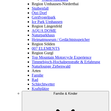
Region Umhausen-Niederthai
Stuibenfall
Ötzi Dorf
Greifvogelpark
Ice Park Umhausen
Region Längenfeld
AQUA DOME
Naturparkhaus
Heimatmuseum / Gedächtnisspeicher
Region Sölden
007 ELEMENTS
Region Gurgl
Top Mountain Motorcycle Experience
Timmelsjoch-Hochalpenstraße & Erfahrung
Naturlounge Zirbenwald
Arten
Familie
Rad
Schlechtwetter
Kraftplätze
Familie & Kinder