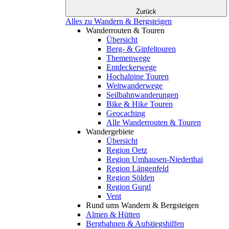
Zurück
Alles zu Wandern & Bergsteigen
Wanderrouten & Touren
Übersicht
Berg- & Gipfeltouren
Themenwege
Entdeckerwege
Hochalpine Touren
Weitwanderwege
Seilbahnwanderungen
Bike & Hike Touren
Geocaching
Alle Wanderrouten & Touren
Wandergebiete
Übersicht
Region Oetz
Region Umhausen-Niederthai
Region Längenfeld
Region Sölden
Region Gurgl
Vent
Rund ums Wandern & Bergsteigen
Almen & Hütten
Bergbahnen & Aufstiegshilfen