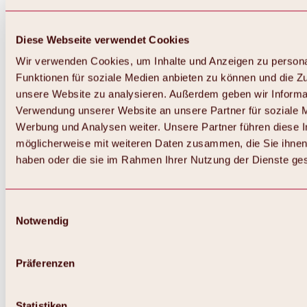
Diese Webseite verwendet Cookies
Wir verwenden Cookies, um Inhalte und Anzeigen zu persona
Funktionen für soziale Medien anbieten zu können und die Zug
unsere Website zu analysieren. Außerdem geben wir Informat
Verwendung unserer Website an unsere Partner für soziale 
Zurück
Alles zum Skigebiet Hochoetz
Werbung und Analysen weiter. Unsere Partner führen diese 
Skipasspreise
möglicherweise mit weiteren Daten zusammen, die Sie ihnen 
Übersicht
haben oder die sie im Rahmen Ihrer Nutzung der Dienste g
Winter 2026 / 2027
Online-Skiticketshop
Hochoetz
Happy Family Wochen
Einwilligungsauswahl
Hochoetz-Kühtai Skipass
Notwendig
Skigebietsinformationen
Übersicht
Live-Infos & Skigebietsnews
Skigebietsplan, Lifte & Pisten
Präferenzen
Skibus
Parken
Highlights im Skigebiet
Statistiken