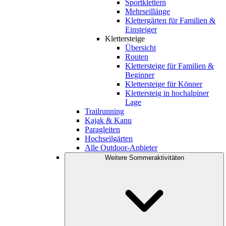
Sportklettern
Mehrseillänge
Klettergärten für Familien &
Einsteiger
Klettersteige
Übersicht
Routen
Klettersteige für Familien &
Beginner
Klettersteige für Könner
Klettersteig in hochalpiner
Lage
Trailrunning
Kajak & Kanu
Paragleiten
Hochseilgärten
Alle Outdoor-Anbieter
Weitere Sommeraktivitäten