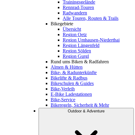
Trainingsgelände
Rennrad-Touren
Radwandern
Alle Touren, Routen & Trails
Bikegebiete
Übersicht
Region Oetz
Region Umhausen-Niederthai
Region Längenfeld
Region Sölden
Region Gurgl
Rund ums Biken & Radfahren
Almen & Hütten
Bike- & Radunterkünfte
Bikelifte & Radbus
Bikeschulen & Guides
Bike-Verleih
E-Bike Ladestationen
Bike-Service
Bikeregeln, Sicherheit & Mehr
Outdoor & Adventure