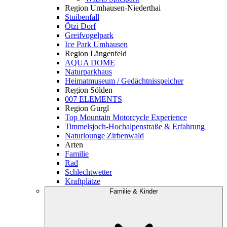
Region Umhausen-Niederthai
Stuibenfall
Ötzi Dorf
Greifvogelpark
Ice Park Umhausen
Region Längenfeld
AQUA DOME
Naturparkhaus
Heimatmuseum / Gedächtnisspeicher
Region Sölden
007 ELEMENTS
Region Gurgl
Top Mountain Motorcycle Experience
Timmelsjoch-Hochalpenstraße & Erfahrung
Naturlounge Zirbenwald
Arten
Familie
Rad
Schlechtwetter
Kraftplätze
Familie & Kinder