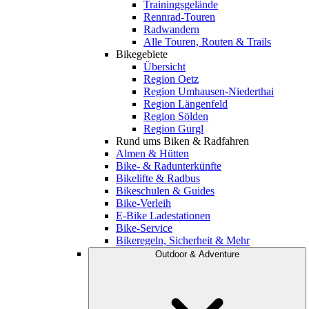
Trainingsgelände
Rennrad-Touren
Radwandern
Alle Touren, Routen & Trails
Bikegebiete
Übersicht
Region Oetz
Region Umhausen-Niederthai
Region Längenfeld
Region Sölden
Region Gurgl
Rund ums Biken & Radfahren
Almen & Hütten
Bike- & Radunterkünfte
Bikelifte & Radbus
Bikeschulen & Guides
Bike-Verleih
E-Bike Ladestationen
Bike-Service
Bikeregeln, Sicherheit & Mehr
Outdoor & Adventure