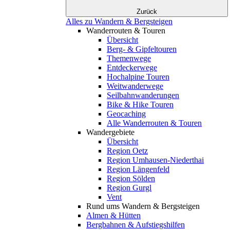
Zurück
Alles zu Wandern & Bergsteigen
Wanderrouten & Touren
Übersicht
Berg- & Gipfeltouren
Themenwege
Entdeckerwege
Hochalpine Touren
Weitwanderwege
Seilbahnwanderungen
Bike & Hike Touren
Geocaching
Alle Wanderrouten & Touren
Wandergebiete
Übersicht
Region Oetz
Region Umhausen-Niederthai
Region Längenfeld
Region Sölden
Region Gurgl
Vent
Rund ums Wandern & Bergsteigen
Almen & Hütten
Bergbahnen & Aufstiegshilfen