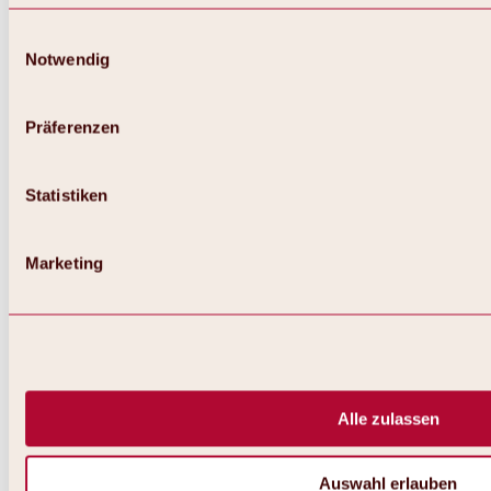
Winterwandern
Einwilligungsauswahl
Schneeschuhwandern
Skitouren & Freeriden
Notwendig
Eislaufen & Eisstockschießen
Eisklettern
Kutschenfahren
Präferenzen
Ganzjährig
Ausflugsziele
Statistiken
Marketing
Alle zulassen
Auswahl erlauben