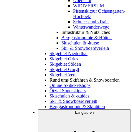
Übersicht
WIDIVERSUM
Pistenskitour Ochsengarten-
Hochoetz
Schneeschuh-Trails
Winterwanderwege
Infrastruktur & Nützliches
Berggastronomie & Hütten
Skischulen & -kurse
Ski- & Snowboardverleih
Skigebiet Niederthai
Skigebiet Gries
Skigebiet Sölden
Skigebiet Gurgl
Skigebiet Vent
Rund ums Skifahren & Snowboarden
Online-Skiticketshops
Ötztal Superskipass
Skischulen & -guides
Ski- & Snowboardverleih
Berggastronomie & Skihütten
Langlaufen