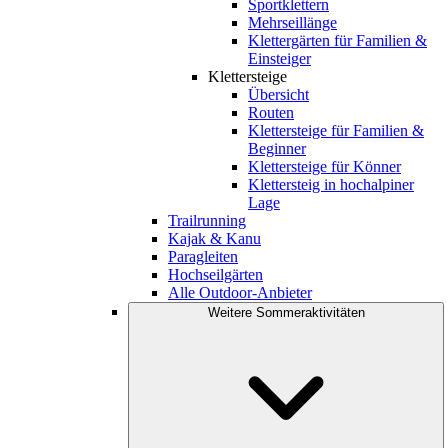
Sportklettern
Mehrseillänge
Klettergärten für Familien &
Einsteiger
Klettersteige
Übersicht
Routen
Klettersteige für Familien &
Beginner
Klettersteige für Könner
Klettersteig in hochalpiner
Lage
Trailrunning
Kajak & Kanu
Paragleiten
Hochseilgärten
Alle Outdoor-Anbieter
Weitere Sommeraktivitäten