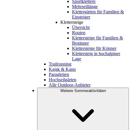
Sportklettern
Mehrseillänge
Klettergärten für Familien &
Einsteiger
Klettersteige
Übersicht
Routen
Klettersteige für Familien &
Beginner
Klettersteige für Könner
Klettersteig in hochalpiner
Lage
Trailrunning
Kajak & Kanu
Paragleiten
Hochseilgärten
Alle Outdoor-Anbieter
Weitere Sommeraktivitäten