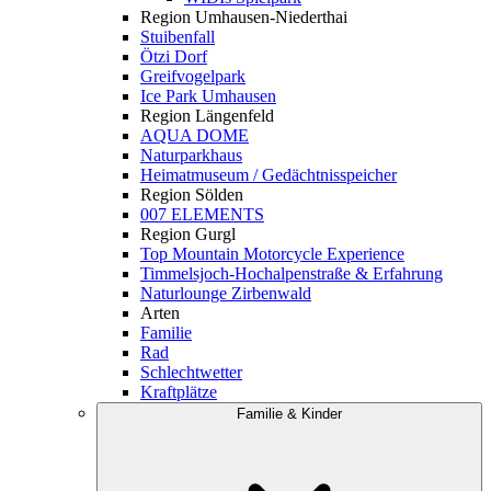
Region Umhausen-Niederthai
Stuibenfall
Ötzi Dorf
Greifvogelpark
Ice Park Umhausen
Region Längenfeld
AQUA DOME
Naturparkhaus
Heimatmuseum / Gedächtnisspeicher
Region Sölden
007 ELEMENTS
Region Gurgl
Top Mountain Motorcycle Experience
Timmelsjoch-Hochalpenstraße & Erfahrung
Naturlounge Zirbenwald
Arten
Familie
Rad
Schlechtwetter
Kraftplätze
Familie & Kinder