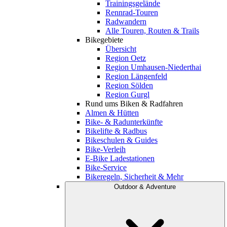
Trainingsgelände
Rennrad-Touren
Radwandern
Alle Touren, Routen & Trails
Bikegebiete
Übersicht
Region Oetz
Region Umhausen-Niederthai
Region Längenfeld
Region Sölden
Region Gurgl
Rund ums Biken & Radfahren
Almen & Hütten
Bike- & Radunterkünfte
Bikelifte & Radbus
Bikeschulen & Guides
Bike-Verleih
E-Bike Ladestationen
Bike-Service
Bikeregeln, Sicherheit & Mehr
Outdoor & Adventure