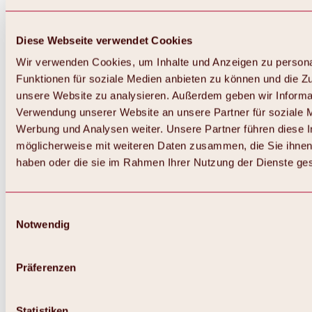
Diese Webseite verwendet Cookies
Wir verwenden Cookies, um Inhalte und Anzeigen zu persona
Funktionen für soziale Medien anbieten zu können und die Zug
unsere Website zu analysieren. Außerdem geben wir Informat
Verwendung unserer Website an unsere Partner für soziale 
Zurück
Alles zum Skigebiet Hochoetz
Werbung und Analysen weiter. Unsere Partner führen diese 
Skipasspreise
möglicherweise mit weiteren Daten zusammen, die Sie ihnen 
Übersicht
haben oder die sie im Rahmen Ihrer Nutzung der Dienste g
Winter 2026 / 2027
Online-Skiticketshop
Hochoetz
Happy Family Wochen
Einwilligungsauswahl
Hochoetz-Kühtai Skipass
Notwendig
Skigebietsinformationen
Übersicht
Live-Infos & Skigebietsnews
Skigebietsplan, Lifte & Pisten
Präferenzen
Skibus
Parken
Highlights im Skigebiet
Statistiken