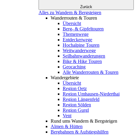
Zurück
Alles zu Wandern & Bergsteigen
Wanderrouten & Touren
Übersicht
Berg- & Gipfeltouren
Themenwege
Entdeckerwege
Hochalpine Touren
Weitwanderwege
Seilbahnwanderungen
Bike & Hike Touren
Geocaching
Alle Wanderrouten & Touren
Wandergebiete
Übersicht
Region Oetz
Region Umhausen-Niederthai
Region Längenfeld
Region Sölden
Region Gurgl
Vent
Rund ums Wandern & Bergsteigen
Almen & Hütten
Bergbahnen & Aufstiegshilfen