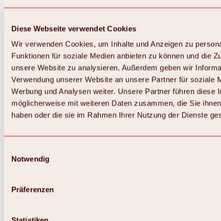
Diese Webseite verwendet Cookies
Wir verwenden Cookies, um Inhalte und Anzeigen zu persona
Funktionen für soziale Medien anbieten zu können und die Zug
unsere Website zu analysieren. Außerdem geben wir Informat
Verwendung unserer Website an unsere Partner für soziale 
Zurück
Alles zum Skigebiet Hochoetz
Werbung und Analysen weiter. Unsere Partner führen diese 
Skipasspreise
möglicherweise mit weiteren Daten zusammen, die Sie ihnen 
Übersicht
haben oder die sie im Rahmen Ihrer Nutzung der Dienste g
Winter 2026 / 2027
Online-Skiticketshop
Hochoetz
Happy Family Wochen
Einwilligungsauswahl
Hochoetz-Kühtai Skipass
Notwendig
Skigebietsinformationen
Übersicht
Live-Infos & Skigebietsnews
Skigebietsplan, Lifte & Pisten
Präferenzen
Skibus
Parken
Highlights im Skigebiet
Statistiken