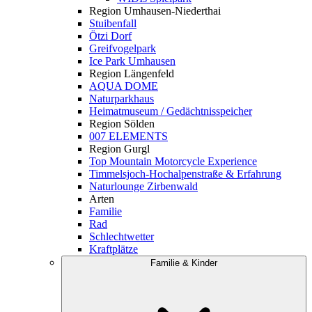
Region Umhausen-Niederthai
Stuibenfall
Ötzi Dorf
Greifvogelpark
Ice Park Umhausen
Region Längenfeld
AQUA DOME
Naturparkhaus
Heimatmuseum / Gedächtnisspeicher
Region Sölden
007 ELEMENTS
Region Gurgl
Top Mountain Motorcycle Experience
Timmelsjoch-Hochalpenstraße & Erfahrung
Naturlounge Zirbenwald
Arten
Familie
Rad
Schlechtwetter
Kraftplätze
Familie & Kinder