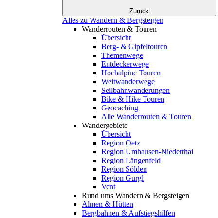
Zurück
Alles zu Wandern & Bergsteigen
Wanderrouten & Touren
Übersicht
Berg- & Gipfeltouren
Themenwege
Entdeckerwege
Hochalpine Touren
Weitwanderwege
Seilbahnwanderungen
Bike & Hike Touren
Geocaching
Alle Wanderrouten & Touren
Wandergebiete
Übersicht
Region Oetz
Region Umhausen-Niederthai
Region Längenfeld
Region Sölden
Region Gurgl
Vent
Rund ums Wandern & Bergsteigen
Almen & Hütten
Bergbahnen & Aufstiegshilfen