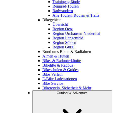
Trainingsgelände
Rennrad-Touren
Radwandern
Alle Touren, Routen & Trails
Bikegebiete
Übersicht
Region Oetz
Region Umhausen-Niederthai
Region Längenfeld
Region Sölden
Region Gurgl
Rund ums Biken & Radfahren
Almen & Hütten
Bike- & Radunterkünfte
Bikelifte & Radbus
Bikeschulen & Guides
Bike-Verleih
E-Bike Ladestationen
Bike-Service
Bikeregeln, Sicherheit & Mehr
Outdoor & Adventure