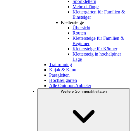
Sportklettern
Mehrseillänge
Klettergärten für Familien &
Einsteiger
Klettersteige
Übersicht
Routen
Klettersteige für Familien &
Beginner
Klettersteige für Könner
Klettersteig in hochalpiner
Lage
Trailrunning
Kajak & Kanu
Paragleiten
Hochseilgärten
Alle Outdoor-Anbieter
Weitere Sommeraktivitäten