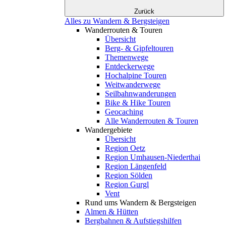
Zurück
Alles zu Wandern & Bergsteigen
Wanderrouten & Touren
Übersicht
Berg- & Gipfeltouren
Themenwege
Entdeckerwege
Hochalpine Touren
Weitwanderwege
Seilbahnwanderungen
Bike & Hike Touren
Geocaching
Alle Wanderrouten & Touren
Wandergebiete
Übersicht
Region Oetz
Region Umhausen-Niederthai
Region Längenfeld
Region Sölden
Region Gurgl
Vent
Rund ums Wandern & Bergsteigen
Almen & Hütten
Bergbahnen & Aufstiegshilfen