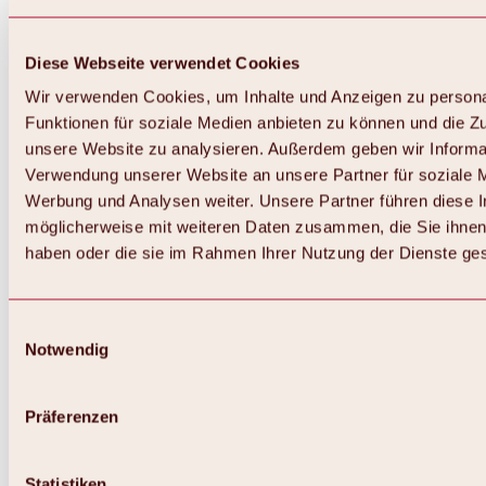
Diese Webseite verwendet Cookies
Wir verwenden Cookies, um Inhalte und Anzeigen zu persona
Funktionen für soziale Medien anbieten zu können und die Zug
unsere Website zu analysieren. Außerdem geben wir Informat
Verwendung unserer Website an unsere Partner für soziale 
Zurück
Alles zum Skigebiet Hochoetz
Werbung und Analysen weiter. Unsere Partner führen diese 
Skipasspreise
möglicherweise mit weiteren Daten zusammen, die Sie ihnen 
Übersicht
haben oder die sie im Rahmen Ihrer Nutzung der Dienste g
Winter 2026 / 2027
Online-Skiticketshop
Hochoetz
Happy Family Wochen
Einwilligungsauswahl
Hochoetz-Kühtai Skipass
Notwendig
Skigebietsinformationen
Übersicht
Live-Infos & Skigebietsnews
Skigebietsplan, Lifte & Pisten
Präferenzen
Skibus
Parken
Highlights im Skigebiet
Statistiken