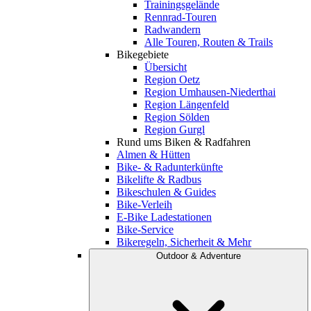
Trainingsgelände
Rennrad-Touren
Radwandern
Alle Touren, Routen & Trails
Bikegebiete
Übersicht
Region Oetz
Region Umhausen-Niederthai
Region Längenfeld
Region Sölden
Region Gurgl
Rund ums Biken & Radfahren
Almen & Hütten
Bike- & Radunterkünfte
Bikelifte & Radbus
Bikeschulen & Guides
Bike-Verleih
E-Bike Ladestationen
Bike-Service
Bikeregeln, Sicherheit & Mehr
Outdoor & Adventure