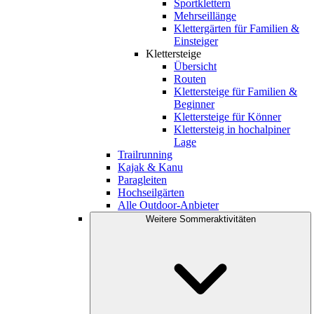
Sportklettern
Mehrseillänge
Klettergärten für Familien &
Einsteiger
Klettersteige
Übersicht
Routen
Klettersteige für Familien &
Beginner
Klettersteige für Könner
Klettersteig in hochalpiner
Lage
Trailrunning
Kajak & Kanu
Paragleiten
Hochseilgärten
Alle Outdoor-Anbieter
Weitere Sommeraktivitäten