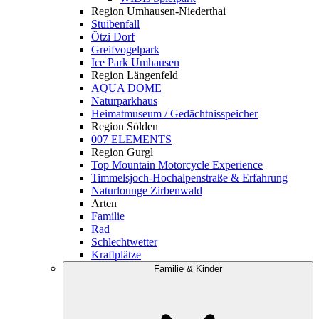
Region Umhausen-Niederthai
Stuibenfall
Ötzi Dorf
Greifvogelpark
Ice Park Umhausen
Region Längenfeld
AQUA DOME
Naturparkhaus
Heimatmuseum / Gedächtnisspeicher
Region Sölden
007 ELEMENTS
Region Gurgl
Top Mountain Motorcycle Experience
Timmelsjoch-Hochalpenstraße & Erfahrung
Naturlounge Zirbenwald
Arten
Familie
Rad
Schlechtwetter
Kraftplätze
Familie & Kinder