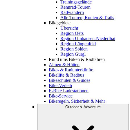
Trainingsgelände
Rennrad-Touren
Radwandern
Alle Touren, Routen & Trails
Bikegebiete
Übersicht
Region Oetz
Region Umhausen-Niederthai
Region Längenfeld
Region Sölden
Region Gurgl
Rund ums Biken & Radfahren
Almen & Hütten
Bike- & Radunterkünfte
Bikelifte & Radbus
Bikeschulen & Guides
Bike-Verleih
E-Bike Ladestationen
Bike-Service
Bikeregeln, Sicherheit & Mehr
Outdoor & Adventure