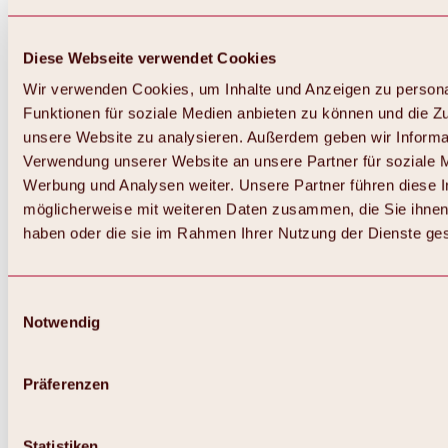
Diese Webseite verwendet Cookies
Wir verwenden Cookies, um Inhalte und Anzeigen zu persona
Funktionen für soziale Medien anbieten zu können und die Zug
unsere Website zu analysieren. Außerdem geben wir Informat
Verwendung unserer Website an unsere Partner für soziale 
Zurück
Alles zum Skigebiet Hochoetz
Werbung und Analysen weiter. Unsere Partner führen diese 
Skipasspreise
möglicherweise mit weiteren Daten zusammen, die Sie ihnen 
Übersicht
haben oder die sie im Rahmen Ihrer Nutzung der Dienste g
Winter 2026 / 2027
Online-Skiticketshop
Hochoetz
Happy Family Wochen
Einwilligungsauswahl
Hochoetz-Kühtai Skipass
Notwendig
Skigebietsinformationen
Übersicht
Live-Infos & Skigebietsnews
Skigebietsplan, Lifte & Pisten
Präferenzen
Skibus
Parken
Highlights im Skigebiet
Statistiken