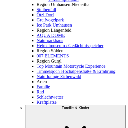
Region Umhausen-Niederthai
Stuibenfall
Ötzi Dorf
Greifvogelpark
Ice Park Umhausen
Region Längenfeld
AQUA DOME
Naturparkhaus
Heimatmuseum / Gedächtnisspeicher
Region Sölden
007 ELEMENTS
Region Gurgl
Top Mountain Motorcycle Experience
Timmelsjoch-Hochalpenstraße & Erfahrung
Naturlounge Zirbenwald
Arten
Familie
Rad
Schlechtwetter
Kraftplätze
Familie & Kinder