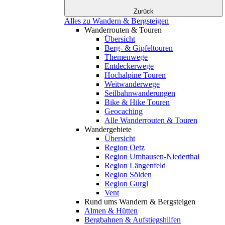
Zurück
Alles zu Wandern & Bergsteigen
Wanderrouten & Touren
Übersicht
Berg- & Gipfeltouren
Themenwege
Entdeckerwege
Hochalpine Touren
Weitwanderwege
Seilbahnwanderungen
Bike & Hike Touren
Geocaching
Alle Wanderrouten & Touren
Wandergebiete
Übersicht
Region Oetz
Region Umhausen-Niederthai
Region Längenfeld
Region Sölden
Region Gurgl
Vent
Rund ums Wandern & Bergsteigen
Almen & Hütten
Bergbahnen & Aufstiegshilfen