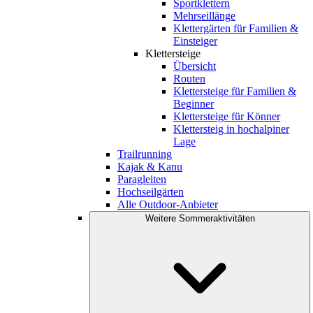
Sportklettern
Mehrseillänge
Klettergärten für Familien &
Einsteiger
Klettersteige
Übersicht
Routen
Klettersteige für Familien &
Beginner
Klettersteige für Könner
Klettersteig in hochalpiner
Lage
Trailrunning
Kajak & Kanu
Paragleiten
Hochseilgärten
Alle Outdoor-Anbieter
Weitere Sommeraktivitäten