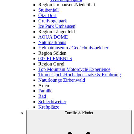
Region Umhausen-Niederthai
Stuibenfall
Ötzi Dorf
Greifvogelpark
Ice Park Umhausen
Region Längenfeld
AQUA DOME
Naturparkhaus
Heimatmuseum / Gedächtnisspeicher
Region Sölden
007 ELEMENTS
Region Gurgl
Top Mountain Motorcycle Experience
Timmelsjoch-Hochalpenstraße & Erfahrung
Naturlounge Zirbenwald
Arten
Familie
Rad
Schlechtwetter
Kraftplätze
Familie & Kinder