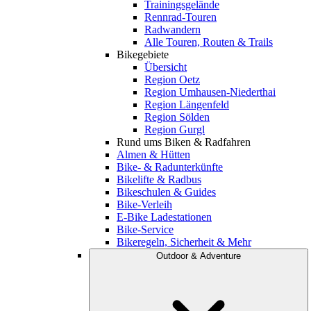
Trainingsgelände
Rennrad-Touren
Radwandern
Alle Touren, Routen & Trails
Bikegebiete
Übersicht
Region Oetz
Region Umhausen-Niederthai
Region Längenfeld
Region Sölden
Region Gurgl
Rund ums Biken & Radfahren
Almen & Hütten
Bike- & Radunterkünfte
Bikelifte & Radbus
Bikeschulen & Guides
Bike-Verleih
E-Bike Ladestationen
Bike-Service
Bikeregeln, Sicherheit & Mehr
Outdoor & Adventure