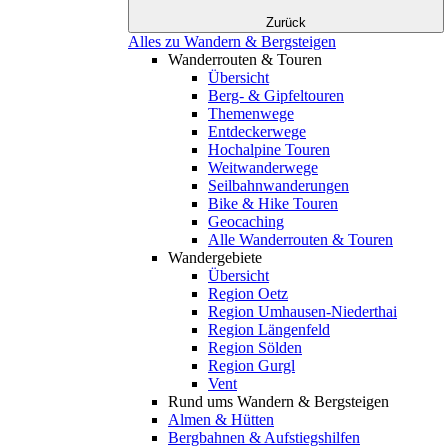
Zurück
Alles zu Wandern & Bergsteigen
Wanderrouten & Touren
Übersicht
Berg- & Gipfeltouren
Themenwege
Entdeckerwege
Hochalpine Touren
Weitwanderwege
Seilbahnwanderungen
Bike & Hike Touren
Geocaching
Alle Wanderrouten & Touren
Wandergebiete
Übersicht
Region Oetz
Region Umhausen-Niederthai
Region Längenfeld
Region Sölden
Region Gurgl
Vent
Rund ums Wandern & Bergsteigen
Almen & Hütten
Bergbahnen & Aufstiegshilfen