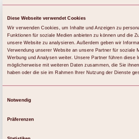
Diese Webseite verwendet Cookies
Wir verwenden Cookies, um Inhalte und Anzeigen zu persona
Funktionen für soziale Medien anbieten zu können und die Zug
unsere Website zu analysieren. Außerdem geben wir Informat
Verwendung unserer Website an unsere Partner für soziale 
Zurück
Alles zum Skigebiet Hochoetz
Werbung und Analysen weiter. Unsere Partner führen diese 
Skipasspreise
möglicherweise mit weiteren Daten zusammen, die Sie ihnen 
Übersicht
haben oder die sie im Rahmen Ihrer Nutzung der Dienste g
Winter 2026 / 2027
Online-Skiticketshop
Hochoetz
Happy Family Wochen
Einwilligungsauswahl
Hochoetz-Kühtai Skipass
Notwendig
Skigebietsinformationen
Übersicht
Live-Infos & Skigebietsnews
Skigebietsplan, Lifte & Pisten
Präferenzen
Skibus
Parken
Highlights im Skigebiet
Statistiken