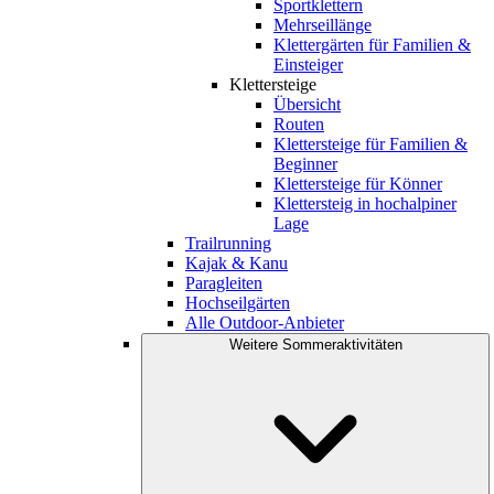
Sportklettern
Mehrseillänge
Klettergärten für Familien &
Einsteiger
Klettersteige
Übersicht
Routen
Klettersteige für Familien &
Beginner
Klettersteige für Könner
Klettersteig in hochalpiner
Lage
Trailrunning
Kajak & Kanu
Paragleiten
Hochseilgärten
Alle Outdoor-Anbieter
Weitere Sommeraktivitäten