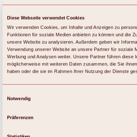
Diese Webseite verwendet Cookies
Wir verwenden Cookies, um Inhalte und Anzeigen zu persona
Funktionen für soziale Medien anbieten zu können und die Zug
unsere Website zu analysieren. Außerdem geben wir Informat
Verwendung unserer Website an unsere Partner für soziale 
Zurück
Alles zum Skigebiet Hochoetz
Werbung und Analysen weiter. Unsere Partner führen diese 
Skipasspreise
möglicherweise mit weiteren Daten zusammen, die Sie ihnen 
Übersicht
haben oder die sie im Rahmen Ihrer Nutzung der Dienste g
Winter 2026 / 2027
Online-Skiticketshop
Hochoetz
Happy Family Wochen
Einwilligungsauswahl
Hochoetz-Kühtai Skipass
Notwendig
Skigebietsinformationen
Übersicht
Live-Infos & Skigebietsnews
Skigebietsplan, Lifte & Pisten
Präferenzen
Skibus
Parken
Highlights im Skigebiet
Statistiken