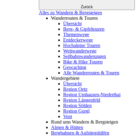
Zurück
Alles zu Wandern & Bergsteigen
Wanderrouten & Touren
Übersicht
Berg- & Gipfeltouren
Themenwege
Entdeckerwege
Hochalpine Touren
Weitwanderwege
Seilbahnwanderungen
Bike & Hike Touren
Geocaching
Alle Wanderrouten & Touren
Wandergebiete
Übersicht
Region Oetz
Region Umhausen-Niederthai
Region Längenfeld
Region Sölden
Region Gurgl
Vent
Rund ums Wandern & Bergsteigen
Almen & Hütten
Bergbahnen & Aufstiegshilfen