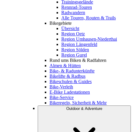
Trainingsgelände
Rennrad-Touren
Radwandern
Alle Touren, Routen & Trails
Bikegebiete
Übersicht
Region Oetz
Region Umhausen-Niederthai
Region Längenfeld
Region Sölden
Region Gurgl
Rund ums Biken & Radfahren
Almen & Hütten
Bike- & Radunterkünfte
Bikelifte & Radbus
Bikeschulen & Guides
Bike-Verleih
E-Bike Ladestationen
Bike-Service
Bikeregeln, Sicherheit & Mehr
Outdoor & Adventure