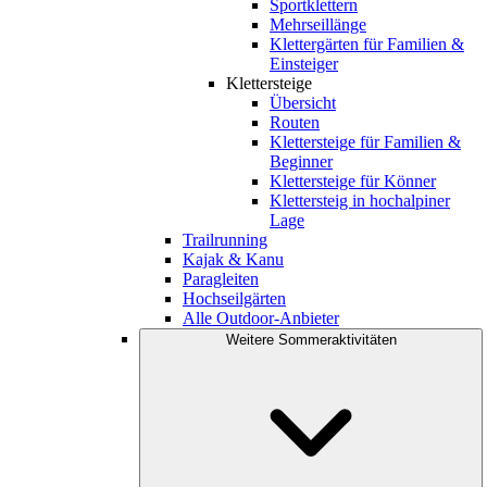
Sportklettern
Mehrseillänge
Klettergärten für Familien &
Einsteiger
Klettersteige
Übersicht
Routen
Klettersteige für Familien &
Beginner
Klettersteige für Könner
Klettersteig in hochalpiner
Lage
Trailrunning
Kajak & Kanu
Paragleiten
Hochseilgärten
Alle Outdoor-Anbieter
Weitere Sommeraktivitäten