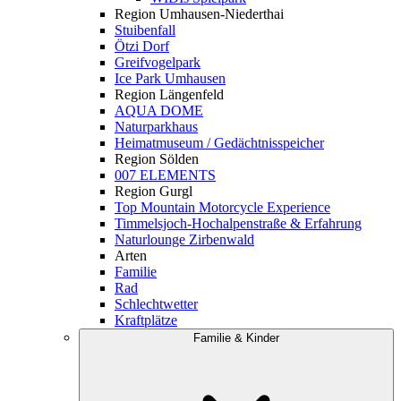
Region Umhausen-Niederthai
Stuibenfall
Ötzi Dorf
Greifvogelpark
Ice Park Umhausen
Region Längenfeld
AQUA DOME
Naturparkhaus
Heimatmuseum / Gedächtnisspeicher
Region Sölden
007 ELEMENTS
Region Gurgl
Top Mountain Motorcycle Experience
Timmelsjoch-Hochalpenstraße & Erfahrung
Naturlounge Zirbenwald
Arten
Familie
Rad
Schlechtwetter
Kraftplätze
Familie & Kinder