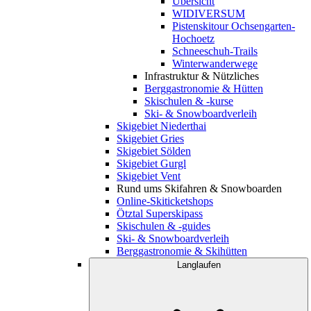
Übersicht
WIDIVERSUM
Pistenskitour Ochsengarten-
Hochoetz
Schneeschuh-Trails
Winterwanderwege
Infrastruktur & Nützliches
Berggastronomie & Hütten
Skischulen & -kurse
Ski- & Snowboardverleih
Skigebiet Niederthai
Skigebiet Gries
Skigebiet Sölden
Skigebiet Gurgl
Skigebiet Vent
Rund ums Skifahren & Snowboarden
Online-Skiticketshops
Ötztal Superskipass
Skischulen & -guides
Ski- & Snowboardverleih
Berggastronomie & Skihütten
Langlaufen