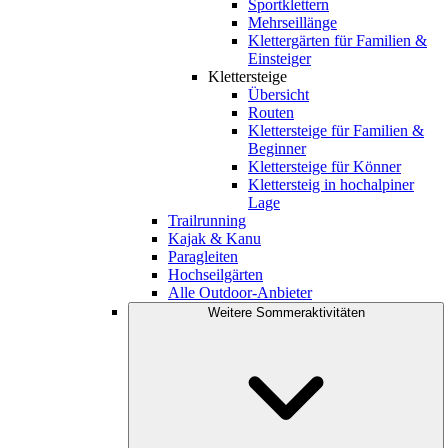
Sportklettern
Mehrseillänge
Klettergärten für Familien &
Einsteiger
Klettersteige
Übersicht
Routen
Klettersteige für Familien &
Beginner
Klettersteige für Könner
Klettersteig in hochalpiner
Lage
Trailrunning
Kajak & Kanu
Paragleiten
Hochseilgärten
Alle Outdoor-Anbieter
Weitere Sommeraktivitäten