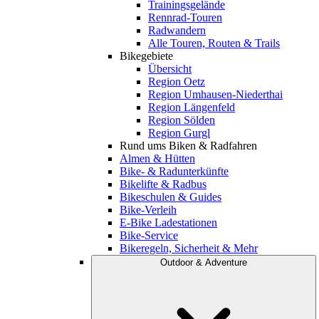
Trainingsgelände
Rennrad-Touren
Radwandern
Alle Touren, Routen & Trails
Bikegebiete
Übersicht
Region Oetz
Region Umhausen-Niederthai
Region Längenfeld
Region Sölden
Region Gurgl
Rund ums Biken & Radfahren
Almen & Hütten
Bike- & Radunterkünfte
Bikelifte & Radbus
Bikeschulen & Guides
Bike-Verleih
E-Bike Ladestationen
Bike-Service
Bikeregeln, Sicherheit & Mehr
Outdoor & Adventure