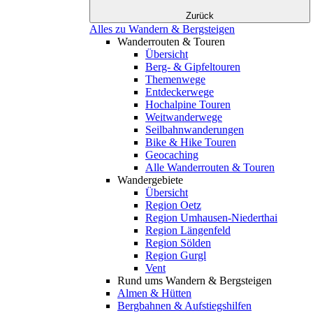
Zurück
Alles zu Wandern & Bergsteigen
Wanderrouten & Touren
Übersicht
Berg- & Gipfeltouren
Themenwege
Entdeckerwege
Hochalpine Touren
Weitwanderwege
Seilbahnwanderungen
Bike & Hike Touren
Geocaching
Alle Wanderrouten & Touren
Wandergebiete
Übersicht
Region Oetz
Region Umhausen-Niederthai
Region Längenfeld
Region Sölden
Region Gurgl
Vent
Rund ums Wandern & Bergsteigen
Almen & Hütten
Bergbahnen & Aufstiegshilfen