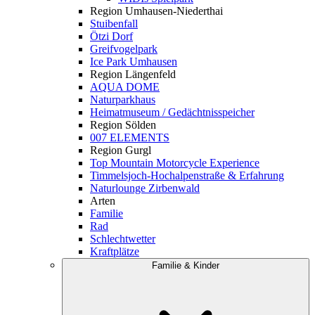
Region Umhausen-Niederthai
Stuibenfall
Ötzi Dorf
Greifvogelpark
Ice Park Umhausen
Region Längenfeld
AQUA DOME
Naturparkhaus
Heimatmuseum / Gedächtnisspeicher
Region Sölden
007 ELEMENTS
Region Gurgl
Top Mountain Motorcycle Experience
Timmelsjoch-Hochalpenstraße & Erfahrung
Naturlounge Zirbenwald
Arten
Familie
Rad
Schlechtwetter
Kraftplätze
Familie & Kinder