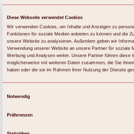
Diese Webseite verwendet Cookies
Wir verwenden Cookies, um Inhalte und Anzeigen zu persona
Funktionen für soziale Medien anbieten zu können und die Zug
unsere Website zu analysieren. Außerdem geben wir Informat
Verwendung unserer Website an unsere Partner für soziale 
Zurück
Alles zum Skigebiet Hochoetz
Werbung und Analysen weiter. Unsere Partner führen diese 
Skipasspreise
möglicherweise mit weiteren Daten zusammen, die Sie ihnen 
Übersicht
haben oder die sie im Rahmen Ihrer Nutzung der Dienste g
Winter 2026 / 2027
Online-Skiticketshop
Hochoetz
Happy Family Wochen
Einwilligungsauswahl
Hochoetz-Kühtai Skipass
Notwendig
Skigebietsinformationen
Übersicht
Live-Infos & Skigebietsnews
Skigebietsplan, Lifte & Pisten
Präferenzen
Skibus
Parken
Highlights im Skigebiet
Statistiken