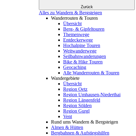
Zurück
Alles zu Wandern & Bergsteigen
Wanderrouten & Touren
Übersicht
Berg- & Gipfeltouren
Themenwege
Entdeckerwege
Hochalpine Touren
Weitwanderwege
Seilbahnwanderungen
Bike & Hike Touren
Geocaching
Alle Wanderrouten & Touren
Wandergebiete
Übersicht
Region Oetz
Region Umhausen-Niederthai
Region Längenfeld
Region Sölden
Region Gurgl
Vent
Rund ums Wandern & Bergsteigen
Almen & Hütten
Bergbahnen & Aufstiegshilfen