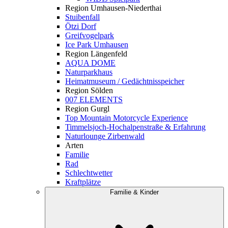
Region Umhausen-Niederthai
Stuibenfall
Ötzi Dorf
Greifvogelpark
Ice Park Umhausen
Region Längenfeld
AQUA DOME
Naturparkhaus
Heimatmuseum / Gedächtnisspeicher
Region Sölden
007 ELEMENTS
Region Gurgl
Top Mountain Motorcycle Experience
Timmelsjoch-Hochalpenstraße & Erfahrung
Naturlounge Zirbenwald
Arten
Familie
Rad
Schlechtwetter
Kraftplätze
Familie & Kinder