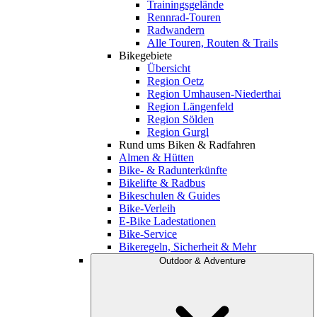
Trainingsgelände
Rennrad-Touren
Radwandern
Alle Touren, Routen & Trails
Bikegebiete
Übersicht
Region Oetz
Region Umhausen-Niederthai
Region Längenfeld
Region Sölden
Region Gurgl
Rund ums Biken & Radfahren
Almen & Hütten
Bike- & Radunterkünfte
Bikelifte & Radbus
Bikeschulen & Guides
Bike-Verleih
E-Bike Ladestationen
Bike-Service
Bikeregeln, Sicherheit & Mehr
Outdoor & Adventure