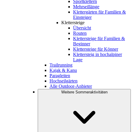
Sportklettern
Mehrseillänge
Klettergärten für Familien &
Einsteiger
Klettersteige
Übersicht
Routen
Klettersteige für Familien &
Beginner
Klettersteige für Könner
Klettersteig in hochalpiner
Lage
Trailrunning
Kajak & Kanu
Paragleiten
Hochseilgärten
Alle Outdoor-Anbieter
Weitere Sommeraktivitäten