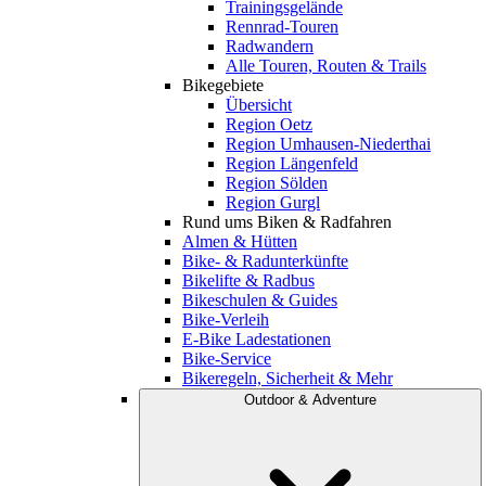
Trainingsgelände
Rennrad-Touren
Radwandern
Alle Touren, Routen & Trails
Bikegebiete
Übersicht
Region Oetz
Region Umhausen-Niederthai
Region Längenfeld
Region Sölden
Region Gurgl
Rund ums Biken & Radfahren
Almen & Hütten
Bike- & Radunterkünfte
Bikelifte & Radbus
Bikeschulen & Guides
Bike-Verleih
E-Bike Ladestationen
Bike-Service
Bikeregeln, Sicherheit & Mehr
Outdoor & Adventure