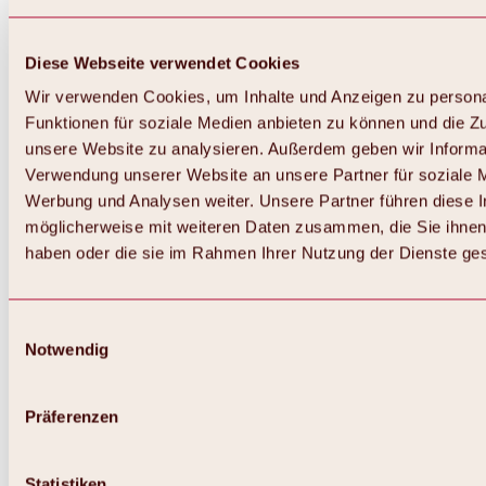
Diese Webseite verwendet Cookies
Wir verwenden Cookies, um Inhalte und Anzeigen zu persona
Funktionen für soziale Medien anbieten zu können und die Zug
unsere Website zu analysieren. Außerdem geben wir Informat
Verwendung unserer Website an unsere Partner für soziale 
Zurück
Alles zum Skigebiet Hochoetz
Werbung und Analysen weiter. Unsere Partner führen diese 
Skipasspreise
möglicherweise mit weiteren Daten zusammen, die Sie ihnen 
Übersicht
haben oder die sie im Rahmen Ihrer Nutzung der Dienste g
Winter 2026 / 2027
Online-Skiticketshop
Hochoetz
Happy Family Wochen
Einwilligungsauswahl
Hochoetz-Kühtai Skipass
Notwendig
Skigebietsinformationen
Übersicht
Live-Infos & Skigebietsnews
Skigebietsplan, Lifte & Pisten
Präferenzen
Skibus
Parken
Highlights im Skigebiet
Statistiken