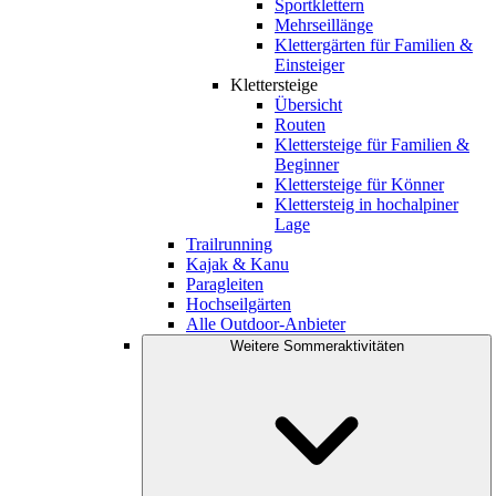
Sportklettern
Mehrseillänge
Klettergärten für Familien &
Einsteiger
Klettersteige
Übersicht
Routen
Klettersteige für Familien &
Beginner
Klettersteige für Könner
Klettersteig in hochalpiner
Lage
Trailrunning
Kajak & Kanu
Paragleiten
Hochseilgärten
Alle Outdoor-Anbieter
Weitere Sommeraktivitäten