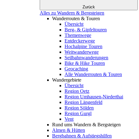
Zurück
Alles zu Wandern & Bergsteigen
Wanderrouten & Touren
Übersicht
Berg- & Gipfeltouren
Themenwege
Entdeckerwege
Hochalpine Touren
Weitwanderwege
Seilbahnwanderungen
Bike & Hike Touren
Geocaching
Alle Wanderrouten & Touren
Wandergebiete
Übersicht
Region Oetz
Region Umhausen-Niederthai
Region Längenfeld
Region Sölden
Region Gurgl
Vent
Rund ums Wandern & Bergsteigen
Almen & Hütten
Bergbahnen & Aufstiegshilfen