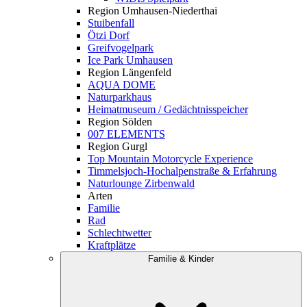
Region Umhausen-Niederthai
Stuibenfall
Ötzi Dorf
Greifvogelpark
Ice Park Umhausen
Region Längenfeld
AQUA DOME
Naturparkhaus
Heimatmuseum / Gedächtnisspeicher
Region Sölden
007 ELEMENTS
Region Gurgl
Top Mountain Motorcycle Experience
Timmelsjoch-Hochalpenstraße & Erfahrung
Naturlounge Zirbenwald
Arten
Familie
Rad
Schlechtwetter
Kraftplätze
Familie & Kinder