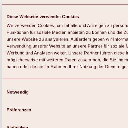
Diese Webseite verwendet Cookies
Wir verwenden Cookies, um Inhalte und Anzeigen zu persona
Funktionen für soziale Medien anbieten zu können und die Zug
unsere Website zu analysieren. Außerdem geben wir Informat
Verwendung unserer Website an unsere Partner für soziale 
Zurück
Alles zum Skigebiet Hochoetz
Werbung und Analysen weiter. Unsere Partner führen diese 
Skipasspreise
möglicherweise mit weiteren Daten zusammen, die Sie ihnen 
Übersicht
haben oder die sie im Rahmen Ihrer Nutzung der Dienste g
Winter 2026 / 2027
Online-Skiticketshop
Hochoetz
Happy Family Wochen
Einwilligungsauswahl
Hochoetz-Kühtai Skipass
Notwendig
Skigebietsinformationen
Übersicht
Live-Infos & Skigebietsnews
Skigebietsplan, Lifte & Pisten
Präferenzen
Skibus
Parken
Highlights im Skigebiet
Statistiken