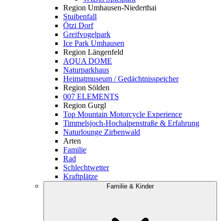
Region Umhausen-Niederthai
Stuibenfall
Ötzi Dorf
Greifvogelpark
Ice Park Umhausen
Region Längenfeld
AQUA DOME
Naturparkhaus
Heimatmuseum / Gedächtnisspeicher
Region Sölden
007 ELEMENTS
Region Gurgl
Top Mountain Motorcycle Experience
Timmelsjoch-Hochalpenstraße & Erfahrung
Naturlounge Zirbenwald
Arten
Familie
Rad
Schlechtwetter
Kraftplätze
Familie & Kinder