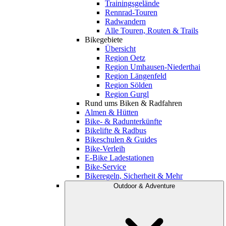
Trainingsgelände
Rennrad-Touren
Radwandern
Alle Touren, Routen & Trails
Bikegebiete
Übersicht
Region Oetz
Region Umhausen-Niederthai
Region Längenfeld
Region Sölden
Region Gurgl
Rund ums Biken & Radfahren
Almen & Hütten
Bike- & Radunterkünfte
Bikelifte & Radbus
Bikeschulen & Guides
Bike-Verleih
E-Bike Ladestationen
Bike-Service
Bikeregeln, Sicherheit & Mehr
Outdoor & Adventure