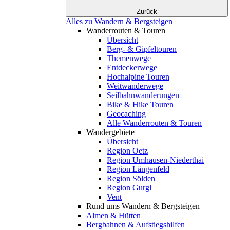
Zurück
Alles zu Wandern & Bergsteigen
Wanderrouten & Touren
Übersicht
Berg- & Gipfeltouren
Themenwege
Entdeckerwege
Hochalpine Touren
Weitwanderwege
Seilbahnwanderungen
Bike & Hike Touren
Geocaching
Alle Wanderrouten & Touren
Wandergebiete
Übersicht
Region Oetz
Region Umhausen-Niederthai
Region Längenfeld
Region Sölden
Region Gurgl
Vent
Rund ums Wandern & Bergsteigen
Almen & Hütten
Bergbahnen & Aufstiegshilfen