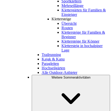
Sportklettern
Mehrseillänge
Klettergärten für Familien &
Einsteiger
Klettersteige
Übersicht
Routen
Klettersteige für Familien &
Beginner
Klettersteige für Könner
Klettersteig in hochalpiner
Lage
Trailrunning
Kajak & Kanu
Paragleiten
Hochseilgärten
Alle Outdoor-Anbieter
Weitere Sommeraktivitäten