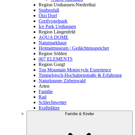
Region Umhausen-Niederthai
Stuibenfall
Ötzi Dorf
Greifvogelpark
Ice Park Umhausen
Region Längenfeld
AQUA DOME
Naturparkhaus
Heimatmuseum / Gedächtnisspeicher
Region Sölden
007 ELEMENTS
Region Gurgl
Top Mountain Motorcycle Experience
Timmelsjoch-Hochalpenstraße & Erfahrung
Naturlounge Zirbenwald
Arten
Familie
Rad
Schlechtwetter
Kraftplätze
Familie & Kinder