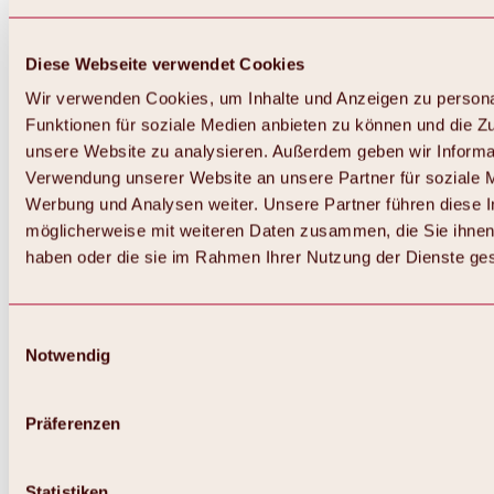
Diese Webseite verwendet Cookies
Wir verwenden Cookies, um Inhalte und Anzeigen zu persona
Funktionen für soziale Medien anbieten zu können und die Zug
unsere Website zu analysieren. Außerdem geben wir Informat
Verwendung unserer Website an unsere Partner für soziale 
Zurück
Alles zum Skigebiet Hochoetz
Werbung und Analysen weiter. Unsere Partner führen diese 
Skipasspreise
möglicherweise mit weiteren Daten zusammen, die Sie ihnen 
Übersicht
haben oder die sie im Rahmen Ihrer Nutzung der Dienste g
Winter 2026 / 2027
Online-Skiticketshop
Hochoetz
Happy Family Wochen
Einwilligungsauswahl
Hochoetz-Kühtai Skipass
Notwendig
Skigebietsinformationen
Übersicht
Live-Infos & Skigebietsnews
Skigebietsplan, Lifte & Pisten
Präferenzen
Skibus
Parken
Highlights im Skigebiet
Statistiken