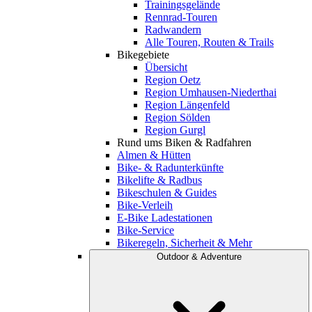
Trainingsgelände
Rennrad-Touren
Radwandern
Alle Touren, Routen & Trails
Bikegebiete
Übersicht
Region Oetz
Region Umhausen-Niederthai
Region Längenfeld
Region Sölden
Region Gurgl
Rund ums Biken & Radfahren
Almen & Hütten
Bike- & Radunterkünfte
Bikelifte & Radbus
Bikeschulen & Guides
Bike-Verleih
E-Bike Ladestationen
Bike-Service
Bikeregeln, Sicherheit & Mehr
Outdoor & Adventure