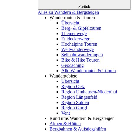
Zurück
Alles zu Wandern & Bergsteigen
Wanderrouten & Touren
Übersicht
Berg- & Gipfeltouren
Themenwege
Entdeckerwege
Hochalpine Touren
Weitwanderwege
Seilbahnwanderungen
Bike & Hike Touren
Geocaching
Alle Wanderrouten & Touren
Wandergebiete
Übersicht
Region Oetz
Region Umhausen-Niederthai
Region Längenfeld
Region Sölden
Region Gurgl
Vent
Rund ums Wandern & Bergsteigen
Almen & Hütten
Bergbahnen & Aufstiegshilfen