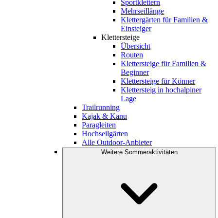
Sportklettern
Mehrseillänge
Klettergärten für Familien &
Einsteiger
Klettersteige
Übersicht
Routen
Klettersteige für Familien &
Beginner
Klettersteige für Könner
Klettersteig in hochalpiner
Lage
Trailrunning
Kajak & Kanu
Paragleiten
Hochseilgärten
Alle Outdoor-Anbieter
Weitere Sommeraktivitäten