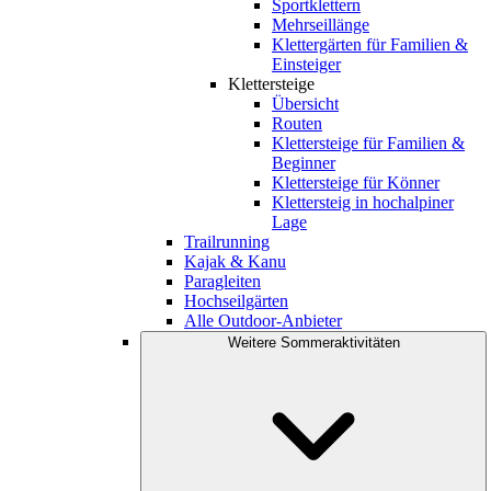
Sportklettern
Mehrseillänge
Klettergärten für Familien &
Einsteiger
Klettersteige
Übersicht
Routen
Klettersteige für Familien &
Beginner
Klettersteige für Könner
Klettersteig in hochalpiner
Lage
Trailrunning
Kajak & Kanu
Paragleiten
Hochseilgärten
Alle Outdoor-Anbieter
Weitere Sommeraktivitäten