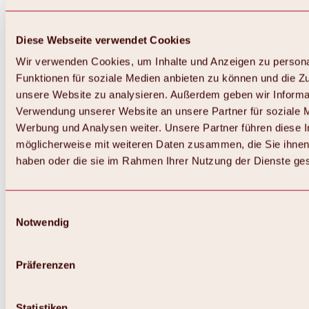
Diese Webseite verwendet Cookies
Wir verwenden Cookies, um Inhalte und Anzeigen zu persona
Funktionen für soziale Medien anbieten zu können und die Zug
unsere Website zu analysieren. Außerdem geben wir Informat
Verwendung unserer Website an unsere Partner für soziale 
Zurück
Alles zum Skigebiet Hochoetz
Werbung und Analysen weiter. Unsere Partner führen diese 
Skipasspreise
möglicherweise mit weiteren Daten zusammen, die Sie ihnen 
Übersicht
haben oder die sie im Rahmen Ihrer Nutzung der Dienste g
Winter 2026 / 2027
Online-Skiticketshop
Hochoetz
Happy Family Wochen
Einwilligungsauswahl
Hochoetz-Kühtai Skipass
Notwendig
Skigebietsinformationen
Übersicht
Live-Infos & Skigebietsnews
Skigebietsplan, Lifte & Pisten
Präferenzen
Skibus
Parken
Highlights im Skigebiet
Statistiken