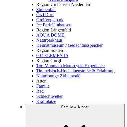
Region Umhausen-Niederthai
Stuibenfall
Ötzi Dorf
Greifvogelpark
Ice Park Umhausen
Region Längenfeld
AQUA DOME
Naturparkhaus
Heimatmuseum / Gedächtnisspeicher
Region Sölden
007 ELEMENTS
Region Gurgl
Top Mountain Motorcycle Experience
Timmelsjoch-Hochalpenstraße & Erfahrung
Naturlounge Zirbenwald
Arten
Familie
Rad
Schlechtwetter
Kraftplätze
Familie & Kinder