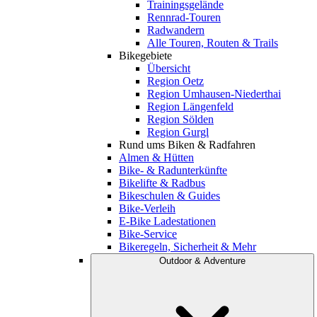
Trainingsgelände
Rennrad-Touren
Radwandern
Alle Touren, Routen & Trails
Bikegebiete
Übersicht
Region Oetz
Region Umhausen-Niederthai
Region Längenfeld
Region Sölden
Region Gurgl
Rund ums Biken & Radfahren
Almen & Hütten
Bike- & Radunterkünfte
Bikelifte & Radbus
Bikeschulen & Guides
Bike-Verleih
E-Bike Ladestationen
Bike-Service
Bikeregeln, Sicherheit & Mehr
Outdoor & Adventure