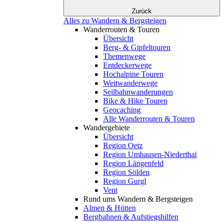
Zurück
Alles zu Wandern & Bergsteigen
Wanderrouten & Touren
Übersicht
Berg- & Gipfeltouren
Themenwege
Entdeckerwege
Hochalpine Touren
Weitwanderwege
Seilbahnwanderungen
Bike & Hike Touren
Geocaching
Alle Wanderrouten & Touren
Wandergebiete
Übersicht
Region Oetz
Region Umhausen-Niederthai
Region Längenfeld
Region Sölden
Region Gurgl
Vent
Rund ums Wandern & Bergsteigen
Almen & Hütten
Bergbahnen & Aufstiegshilfen