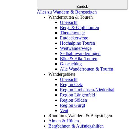
Zurück
Alles zu Wandern & Bergsteigen
Wanderrouten & Touren
Übersicht
Berg- & Gipfeltouren
Themenwege
Entdeckerwege
Hochalpine Touren
Weitwanderwege
Seilbahnwanderungen
Bike & Hike Touren
Geocaching
Alle Wanderrouten & Touren
Wandergebiete
Übersicht
Region Oetz
Region Umhausen-Niederthai
Region Längenfeld
Region Sölden
Region Gurgl
Vent
Rund ums Wandern & Bergsteigen
Almen & Hütten
Bergbahnen & Aufstiegshilfen