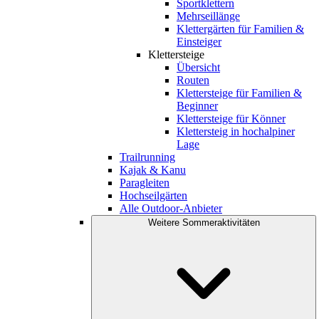
Sportklettern
Mehrseillänge
Klettergärten für Familien &
Einsteiger
Klettersteige
Übersicht
Routen
Klettersteige für Familien &
Beginner
Klettersteige für Könner
Klettersteig in hochalpiner
Lage
Trailrunning
Kajak & Kanu
Paragleiten
Hochseilgärten
Alle Outdoor-Anbieter
Weitere Sommeraktivitäten