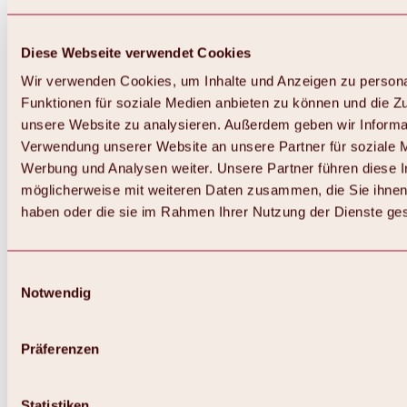
Diese Webseite verwendet Cookies
Wir verwenden Cookies, um Inhalte und Anzeigen zu persona
Funktionen für soziale Medien anbieten zu können und die Zug
unsere Website zu analysieren. Außerdem geben wir Informat
Verwendung unserer Website an unsere Partner für soziale 
Zurück
Alles zum Skigebiet Hochoetz
Werbung und Analysen weiter. Unsere Partner führen diese 
Skipasspreise
möglicherweise mit weiteren Daten zusammen, die Sie ihnen 
Übersicht
haben oder die sie im Rahmen Ihrer Nutzung der Dienste g
Winter 2026 / 2027
Online-Skiticketshop
Hochoetz
Happy Family Wochen
Einwilligungsauswahl
Hochoetz-Kühtai Skipass
Notwendig
Skigebietsinformationen
Übersicht
Live-Infos & Skigebietsnews
Skigebietsplan, Lifte & Pisten
Präferenzen
Skibus
Parken
Highlights im Skigebiet
Statistiken