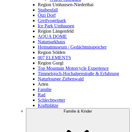
Region Umhausen-Niederthai
Stuibenfall
Ötzi Dorf
Greifvogelpark
Ice Park Umhausen
Region Längenfeld
AQUA DOME
Naturparkhaus
Heimatmuseum / Gedächtnisspeicher
Region Sölden
007 ELEMENTS
Region Gurgl
Top Mountain Motorcycle Experience
Timmelsjoch-Hochalpenstraße & Erfahrung
Naturlounge Zirbenwald
Arten
Familie
Rad
Schlechtwetter
Kraftplätze
Familie & Kinder