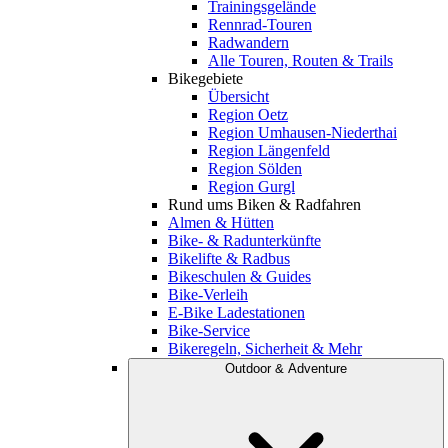
Trainingsgelände
Rennrad-Touren
Radwandern
Alle Touren, Routen & Trails
Bikegebiete
Übersicht
Region Oetz
Region Umhausen-Niederthai
Region Längenfeld
Region Sölden
Region Gurgl
Rund ums Biken & Radfahren
Almen & Hütten
Bike- & Radunterkünfte
Bikelifte & Radbus
Bikeschulen & Guides
Bike-Verleih
E-Bike Ladestationen
Bike-Service
Bikeregeln, Sicherheit & Mehr
Outdoor & Adventure