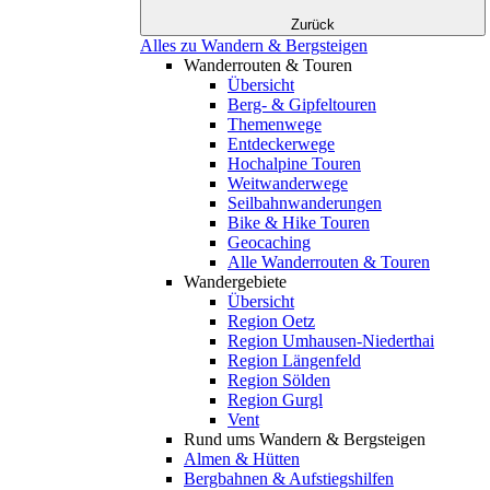
Zurück
Alles zu Wandern & Bergsteigen
Wanderrouten & Touren
Übersicht
Berg- & Gipfeltouren
Themenwege
Entdeckerwege
Hochalpine Touren
Weitwanderwege
Seilbahnwanderungen
Bike & Hike Touren
Geocaching
Alle Wanderrouten & Touren
Wandergebiete
Übersicht
Region Oetz
Region Umhausen-Niederthai
Region Längenfeld
Region Sölden
Region Gurgl
Vent
Rund ums Wandern & Bergsteigen
Almen & Hütten
Bergbahnen & Aufstiegshilfen