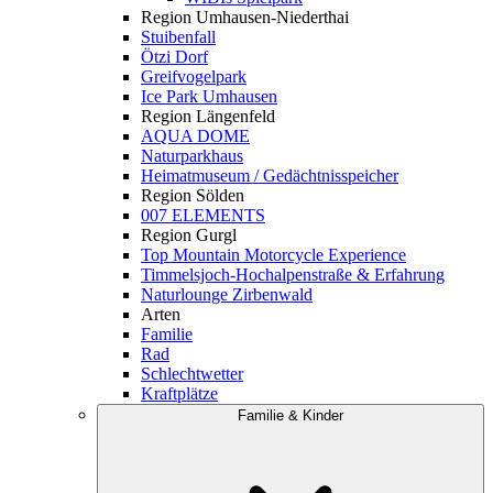
Region Umhausen-Niederthai
Stuibenfall
Ötzi Dorf
Greifvogelpark
Ice Park Umhausen
Region Längenfeld
AQUA DOME
Naturparkhaus
Heimatmuseum / Gedächtnisspeicher
Region Sölden
007 ELEMENTS
Region Gurgl
Top Mountain Motorcycle Experience
Timmelsjoch-Hochalpenstraße & Erfahrung
Naturlounge Zirbenwald
Arten
Familie
Rad
Schlechtwetter
Kraftplätze
Familie & Kinder