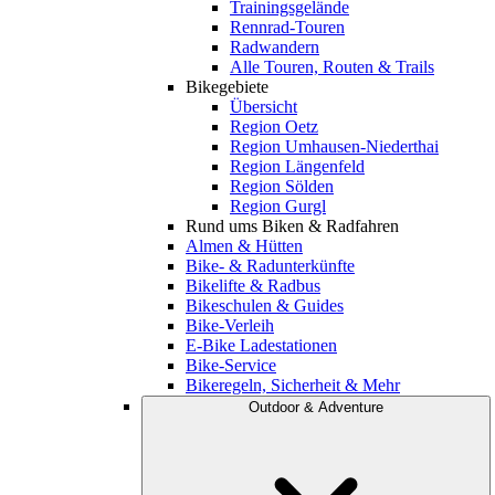
Trainingsgelände
Rennrad-Touren
Radwandern
Alle Touren, Routen & Trails
Bikegebiete
Übersicht
Region Oetz
Region Umhausen-Niederthai
Region Längenfeld
Region Sölden
Region Gurgl
Rund ums Biken & Radfahren
Almen & Hütten
Bike- & Radunterkünfte
Bikelifte & Radbus
Bikeschulen & Guides
Bike-Verleih
E-Bike Ladestationen
Bike-Service
Bikeregeln, Sicherheit & Mehr
Outdoor & Adventure