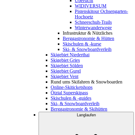
Übersicht
WIDIVERSUM
Pistenskitour Ochsengarten-
Hochoetz
Schneeschuh-Trails
Winterwanderwege
Infrastruktur & Nützliches
Berggastronomie & Hütten
Skischulen & -kurse
Ski- & Snowboardverleih
Skigebiet Niederthai
Skigebiet Gries
Skigebiet Sölden
Skigebiet Gurgl
Skigebiet Vent
Rund ums Skifahren & Snowboarden
Online-Skiticketshops
Ötztal Superskipass
Skischulen & -guides
Ski- & Snowboardverleih
Berggastronomie & Skihütten
Langlaufen