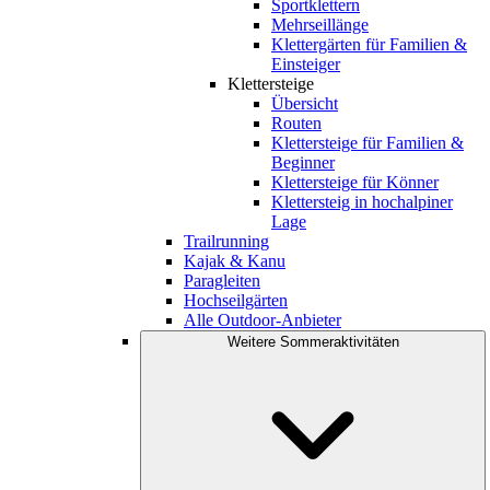
Sportklettern
Mehrseillänge
Klettergärten für Familien &
Einsteiger
Klettersteige
Übersicht
Routen
Klettersteige für Familien &
Beginner
Klettersteige für Könner
Klettersteig in hochalpiner
Lage
Trailrunning
Kajak & Kanu
Paragleiten
Hochseilgärten
Alle Outdoor-Anbieter
Weitere Sommeraktivitäten