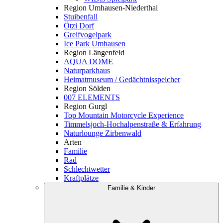
Region Umhausen-Niederthai
Stuibenfall
Ötzi Dorf
Greifvogelpark
Ice Park Umhausen
Region Längenfeld
AQUA DOME
Naturparkhaus
Heimatmuseum / Gedächtnisspeicher
Region Sölden
007 ELEMENTS
Region Gurgl
Top Mountain Motorcycle Experience
Timmelsjoch-Hochalpenstraße & Erfahrung
Naturlounge Zirbenwald
Arten
Familie
Rad
Schlechtwetter
Kraftplätze
Familie & Kinder