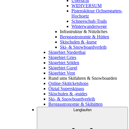
Übersicht
WIDIVERSUM
Pistenskitour Ochsengarten-
Hochoetz
Schneeschuh-Trails
Winterwanderwege
Infrastruktur & Nützliches
Berggastronomie & Hütten
Skischulen & -kurse
Ski- & Snowboardverleih
Skigebiet Niederthai
Skigebiet Gries
Skigebiet Sölden
Skigebiet Gurgl
Skigebiet Vent
Rund ums Skifahren & Snowboarden
Online-Skiticketshops
Ötztal Superskipass
Skischulen & -guides
Ski- & Snowboardverleih
Berggastronomie & Skihütten
Langlaufen