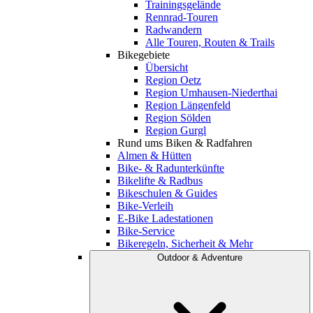
Trainingsgelände
Rennrad-Touren
Radwandern
Alle Touren, Routen & Trails
Bikegebiete
Übersicht
Region Oetz
Region Umhausen-Niederthai
Region Längenfeld
Region Sölden
Region Gurgl
Rund ums Biken & Radfahren
Almen & Hütten
Bike- & Radunterkünfte
Bikelifte & Radbus
Bikeschulen & Guides
Bike-Verleih
E-Bike Ladestationen
Bike-Service
Bikeregeln, Sicherheit & Mehr
Outdoor & Adventure