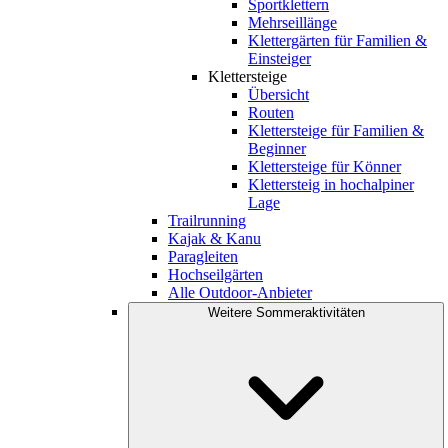
Sportklettern
Mehrseillänge
Klettergärten für Familien &
Einsteiger
Klettersteige
Übersicht
Routen
Klettersteige für Familien &
Beginner
Klettersteige für Könner
Klettersteig in hochalpiner
Lage
Trailrunning
Kajak & Kanu
Paragleiten
Hochseilgärten
Alle Outdoor-Anbieter
Weitere Sommeraktivitäten