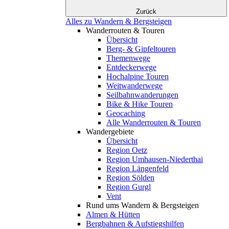
Zurück
Alles zu Wandern & Bergsteigen
Wanderrouten & Touren
Übersicht
Berg- & Gipfeltouren
Themenwege
Entdeckerwege
Hochalpine Touren
Weitwanderwege
Seilbahnwanderungen
Bike & Hike Touren
Geocaching
Alle Wanderrouten & Touren
Wandergebiete
Übersicht
Region Oetz
Region Umhausen-Niederthai
Region Längenfeld
Region Sölden
Region Gurgl
Vent
Rund ums Wandern & Bergsteigen
Almen & Hütten
Bergbahnen & Aufstiegshilfen