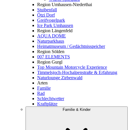
Region Umhausen-Niederthai
Stuibenfall
Ötzi Dorf
Greifvogelpark
Ice Park Umhausen
Region Längenfeld
AQUA DOME
Naturparkhaus
Heimatmuseum / Gedächtnisspeicher
Region Sölden
007 ELEMENTS
Region Gurgl
Top Mountain Motorcycle Experience
Timmelsjoch-Hochalpenstraße & Erfahrung
Naturlounge Zirbenwald
Arten
Familie
Rad
Schlechtwetter
Kraftplätze
Familie & Kinder