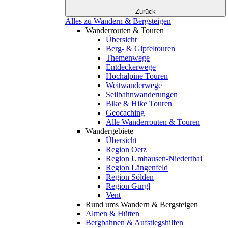
Zurück
Alles zu Wandern & Bergsteigen
Wanderrouten & Touren
Übersicht
Berg- & Gipfeltouren
Themenwege
Entdeckerwege
Hochalpine Touren
Weitwanderwege
Seilbahnwanderungen
Bike & Hike Touren
Geocaching
Alle Wanderrouten & Touren
Wandergebiete
Übersicht
Region Oetz
Region Umhausen-Niederthai
Region Längenfeld
Region Sölden
Region Gurgl
Vent
Rund ums Wandern & Bergsteigen
Almen & Hütten
Bergbahnen & Aufstiegshilfen