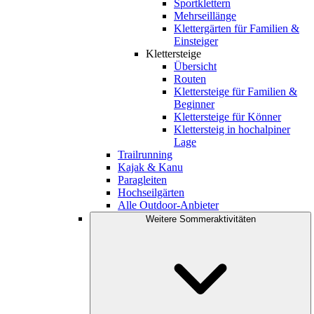
Sportklettern
Mehrseillänge
Klettergärten für Familien &
Einsteiger
Klettersteige
Übersicht
Routen
Klettersteige für Familien &
Beginner
Klettersteige für Könner
Klettersteig in hochalpiner
Lage
Trailrunning
Kajak & Kanu
Paragleiten
Hochseilgärten
Alle Outdoor-Anbieter
Weitere Sommeraktivitäten