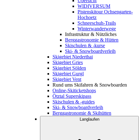
Übersicht
WIDIVERSUM
Pistenskitour Ochsengarten-
Hochoetz
Schneeschuh-Trails
Winterwanderwege
Infrastruktur & Nützliches
Berggastronomie & Hütten
Skischulen & -kurse
Ski- & Snowboardverleih
Skigebiet Niederthai
Skigebiet Gries
Skigebiet Sölden
Skigebiet Gurgl
Skigebiet Vent
Rund ums Skifahren & Snowboarden
Online-Skiticketshops
Ötztal Superskipass
Skischulen & -guides
Ski- & Snowboardverleih
Berggastronomie & Skihütten
Langlaufen