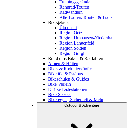
Trainingsgelände
Rennrad-Touren
Radwandern
Alle Touren, Routen & Trails
Bikegebiete
Übersicht
Region Oetz
Region Umhausen-Niederthai
Region Längenfeld
Region Sölden
Region Gurgl
Rund ums Biken & Radfahren
Almen & Hütten
Bike- & Radunterkünfte
Bikelifte & Radbus
Bikeschulen & Guides
Bike-Verleih
E-Bike Ladestationen
Bike-Service
Bikeregeln, Sicherheit & Mehr
Outdoor & Adventure