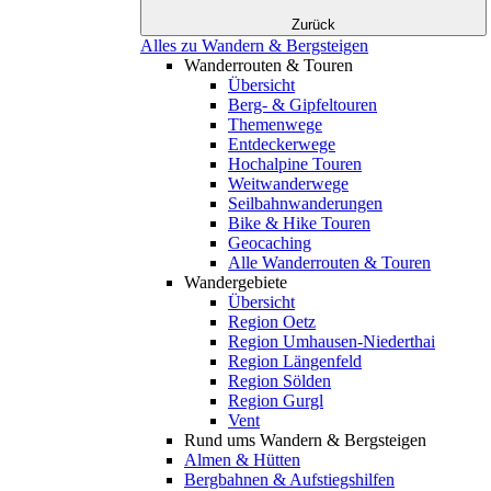
Zurück
Alles zu Wandern & Bergsteigen
Wanderrouten & Touren
Übersicht
Berg- & Gipfeltouren
Themenwege
Entdeckerwege
Hochalpine Touren
Weitwanderwege
Seilbahnwanderungen
Bike & Hike Touren
Geocaching
Alle Wanderrouten & Touren
Wandergebiete
Übersicht
Region Oetz
Region Umhausen-Niederthai
Region Längenfeld
Region Sölden
Region Gurgl
Vent
Rund ums Wandern & Bergsteigen
Almen & Hütten
Bergbahnen & Aufstiegshilfen