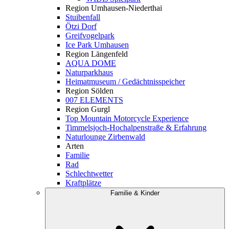
Region Umhausen-Niederthai
Stuibenfall
Ötzi Dorf
Greifvogelpark
Ice Park Umhausen
Region Längenfeld
AQUA DOME
Naturparkhaus
Heimatmuseum / Gedächtnisspeicher
Region Sölden
007 ELEMENTS
Region Gurgl
Top Mountain Motorcycle Experience
Timmelsjoch-Hochalpenstraße & Erfahrung
Naturlounge Zirbenwald
Arten
Familie
Rad
Schlechtwetter
Kraftplätze
Familie & Kinder