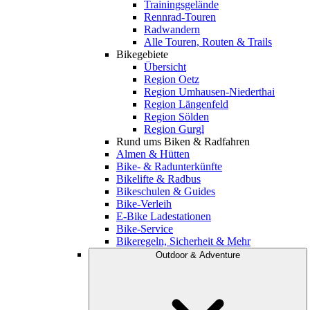
Trainingsgelände
Rennrad-Touren
Radwandern
Alle Touren, Routen & Trails
Bikegebiete
Übersicht
Region Oetz
Region Umhausen-Niederthai
Region Längenfeld
Region Sölden
Region Gurgl
Rund ums Biken & Radfahren
Almen & Hütten
Bike- & Radunterkünfte
Bikelifte & Radbus
Bikeschulen & Guides
Bike-Verleih
E-Bike Ladestationen
Bike-Service
Bikeregeln, Sicherheit & Mehr
Outdoor & Adventure