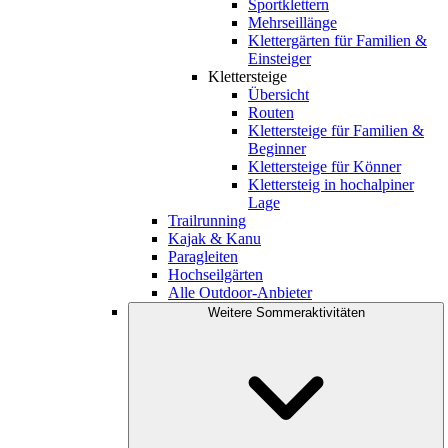
Sportklettern
Mehrseillänge
Klettergärten für Familien &
Einsteiger
Klettersteige
Übersicht
Routen
Klettersteige für Familien &
Beginner
Klettersteige für Könner
Klettersteig in hochalpiner
Lage
Trailrunning
Kajak & Kanu
Paragleiten
Hochseilgärten
Alle Outdoor-Anbieter
Weitere Sommeraktivitäten