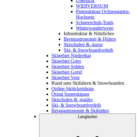
Übersicht
WIDIVERSUM
Pistenskitour Ochsengarten-
Hochoetz
Schneeschuh-Trails
Winterwanderwege
Infrastruktur & Nützliches
Berggastronomie & Hütten
Skischulen & -kurse
Ski- & Snowboardverleih
Skigebiet Niederthai
Skigebiet Gries
Skigebiet Sölden
Skigebiet Gurgl
Skigebiet Vent
Rund ums Skifahren & Snowboarden
Online-Skiticketshops
Ötztal Superskipass
Skischulen & -guides
Ski- & Snowboardverleih
Berggastronomie & Skihütten
Langlaufen