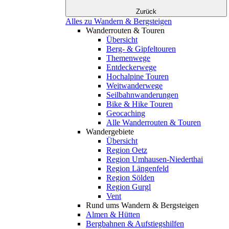
Zurück
Alles zu Wandern & Bergsteigen
Wanderrouten & Touren
Übersicht
Berg- & Gipfeltouren
Themenwege
Entdeckerwege
Hochalpine Touren
Weitwanderwege
Seilbahnwanderungen
Bike & Hike Touren
Geocaching
Alle Wanderrouten & Touren
Wandergebiete
Übersicht
Region Oetz
Region Umhausen-Niederthai
Region Längenfeld
Region Sölden
Region Gurgl
Vent
Rund ums Wandern & Bergsteigen
Almen & Hütten
Bergbahnen & Aufstiegshilfen