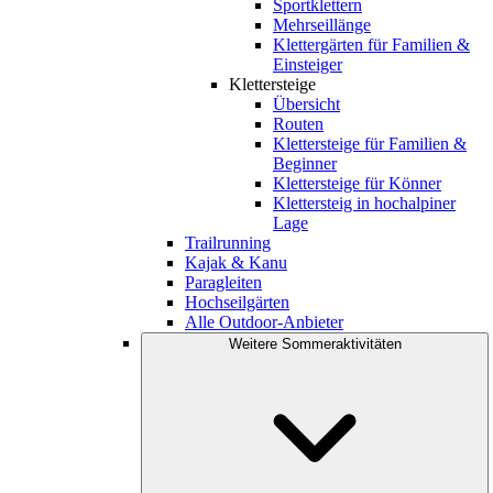
Sportklettern
Mehrseillänge
Klettergärten für Familien &
Einsteiger
Klettersteige
Übersicht
Routen
Klettersteige für Familien &
Beginner
Klettersteige für Könner
Klettersteig in hochalpiner
Lage
Trailrunning
Kajak & Kanu
Paragleiten
Hochseilgärten
Alle Outdoor-Anbieter
Weitere Sommeraktivitäten