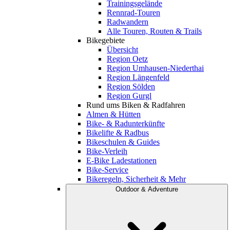
Trainingsgelände
Rennrad-Touren
Radwandern
Alle Touren, Routen & Trails
Bikegebiete
Übersicht
Region Oetz
Region Umhausen-Niederthai
Region Längenfeld
Region Sölden
Region Gurgl
Rund ums Biken & Radfahren
Almen & Hütten
Bike- & Radunterkünfte
Bikelifte & Radbus
Bikeschulen & Guides
Bike-Verleih
E-Bike Ladestationen
Bike-Service
Bikeregeln, Sicherheit & Mehr
Outdoor & Adventure