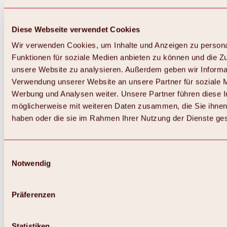
Diese Webseite verwendet Cookies
Wir verwenden Cookies, um Inhalte und Anzeigen zu persona
Funktionen für soziale Medien anbieten zu können und die Zug
unsere Website zu analysieren. Außerdem geben wir Informat
Verwendung unserer Website an unsere Partner für soziale 
Zurück
Alles zum Skigebiet Hochoetz
Werbung und Analysen weiter. Unsere Partner führen diese 
Skipasspreise
möglicherweise mit weiteren Daten zusammen, die Sie ihnen 
Übersicht
haben oder die sie im Rahmen Ihrer Nutzung der Dienste g
Winter 2026 / 2027
Online-Skiticketshop
Hochoetz
Happy Family Wochen
Einwilligungsauswahl
Hochoetz-Kühtai Skipass
Notwendig
Skigebietsinformationen
Übersicht
Live-Infos & Skigebietsnews
Skigebietsplan, Lifte & Pisten
Präferenzen
Skibus
Parken
Highlights im Skigebiet
Statistiken