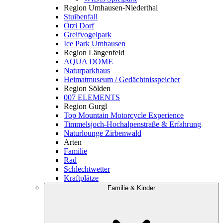
Region Umhausen-Niederthai
Stuibenfall
Ötzi Dorf
Greifvogelpark
Ice Park Umhausen
Region Längenfeld
AQUA DOME
Naturparkhaus
Heimatmuseum / Gedächtnisspeicher
Region Sölden
007 ELEMENTS
Region Gurgl
Top Mountain Motorcycle Experience
Timmelsjoch-Hochalpenstraße & Erfahrung
Naturlounge Zirbenwald
Arten
Familie
Rad
Schlechtwetter
Kraftplätze
Familie & Kinder