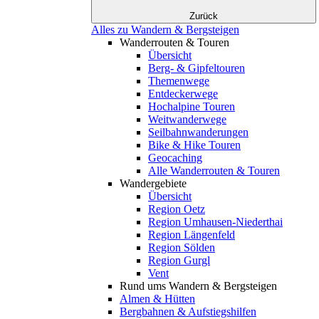
Zurück
Alles zu Wandern & Bergsteigen
Wanderrouten & Touren
Übersicht
Berg- & Gipfeltouren
Themenwege
Entdeckerwege
Hochalpine Touren
Weitwanderwege
Seilbahnwanderungen
Bike & Hike Touren
Geocaching
Alle Wanderrouten & Touren
Wandergebiete
Übersicht
Region Oetz
Region Umhausen-Niederthai
Region Längenfeld
Region Sölden
Region Gurgl
Vent
Rund ums Wandern & Bergsteigen
Almen & Hütten
Bergbahnen & Aufstiegshilfen