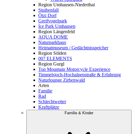
Region Umhausen-Niederthai
Stuibenfall
Ötzi Dorf
Greifvogelpark
Ice Park Umhausen
Region Längenfeld
AQUA DOME
Naturparkhaus
Heimatmuseum / Gedächtnisspeicher
Region Sölden
007 ELEMENTS
Region Gurgl
Top Mountain Motorcycle Experience
Timmelsjoch-Hochalpenstraße & Erfahrung
Naturlounge Zirbenwald
Arten
Familie
Rad
Schlechtwetter
Kraftplätze
Familie & Kinder