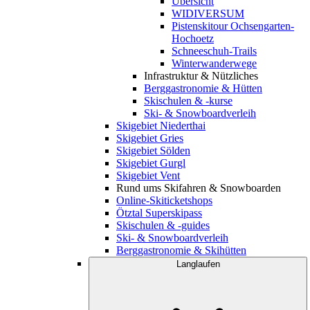
Übersicht
WIDIVERSUM
Pistenskitour Ochsengarten-
Hochoetz
Schneeschuh-Trails
Winterwanderwege
Infrastruktur & Nützliches
Berggastronomie & Hütten
Skischulen & -kurse
Ski- & Snowboardverleih
Skigebiet Niederthai
Skigebiet Gries
Skigebiet Sölden
Skigebiet Gurgl
Skigebiet Vent
Rund ums Skifahren & Snowboarden
Online-Skiticketshops
Ötztal Superskipass
Skischulen & -guides
Ski- & Snowboardverleih
Berggastronomie & Skihütten
Langlaufen