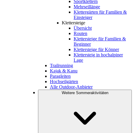
Sportklettern
Mehrseillänge
Klettergärten für Familien &
Einsteiger
Klettersteige
Übersicht
Routen
Klettersteige für Familien &
Beginner
Klettersteige für Könner
Klettersteig in hochalpiner
Lage
Trailrunning
Kajak & Kanu
Paragleiten
Hochseilgärten
Alle Outdoor-Anbieter
Weitere Sommeraktivitäten