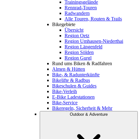
Trainingsgelände
Rennrad-Touren
Radwandern
Alle Touren, Routen & Trails
Bikegebiete
Übersicht
Region Oetz
Region Umhausen-Niederthai
Region Längenfeld
Region Sölden
Region Gurgl
Rund ums Biken & Radfahren
Almen & Hütten
Bike- & Radunterkünfte
Bikelifte & Radbus
Bikeschulen & Guides
Bike-Verleih
E-Bike Ladestationen
Bike-Service
Bikeregeln, Sicherheit & Mehr
Outdoor & Adventure